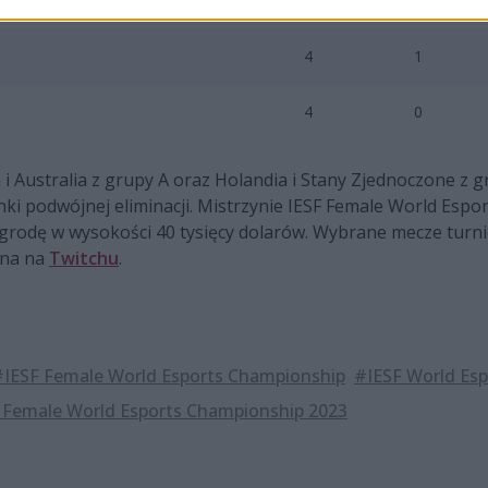
4
2
4
1
4
0
i Australia z grupy A oraz Holandia i Stany Zjednoczone z g
ki podwójnej eliminacji. Mistrzynie IESF Female World Esp
grodę w wysokości 40 tysięcy dolarów. Wybrane mecze turn
żna na
Twitchu
.
#IESF Female World Esports Championship
#IESF World Es
 Female World Esports Championship 2023