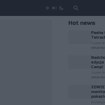
Hot news
Pasha 
Tatrac
Counter-Str
Adrian Ko
Nadcho
edycja
Camp!
Counter-Str
Adrian Ko
ZOWIE 
monito
pokazi
Bez kategor