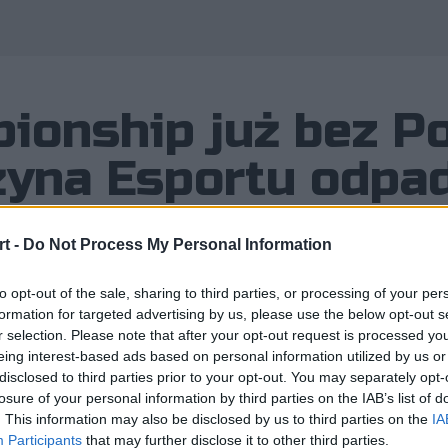
onship już bez Po
yna Esportu odpa
t -
Do Not Process My Personal Information
to opt-out of the sale, sharing to third parties, or processing of your per
rts Championship 2023, czyli kobie
formation for targeted advertising by us, please use the below opt-out s
r selection. Please note that after your opt-out request is processed y
 bez udziału Polek z Narodowej Druży
eing interest-based ads based on personal information utilized by us or
z fazę grupową.
disclosed to third parties prior to your opt-out. You may separately opt-
losure of your personal information by third parties on the IAB’s list of
. This information may also be disclosed by us to third parties on the
IA
Participants
that may further disclose it to other third parties.