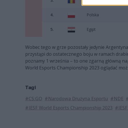
3.
Rumunia
4.
Polska
5.
Egipt
Wobec tego w grze pozostały jedynie Argentyna 
przystąpi do ostatecznego boju w ramach drabin
poznamy 1 września – to one zgarną główną na
World Esports Championship 2023 oglądać mo
Tagi
#CS:GO
#Narodowa Drużyna Esportu
#NDE
#IESF World Esports Championship 2023
#IESF