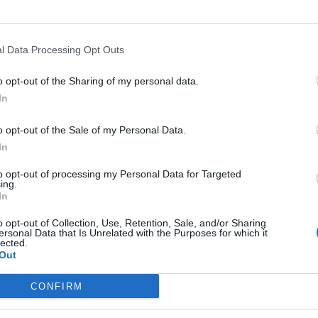
l Data Processing Opt Outs
ship zaczęła się w bardzo słabym stylu. Narodowa Drużyna
odarzy z Rumunii. W efekcie nawet późniejszy triumf nad Eg
o opt-out of the Sharing of my personal data.
 nastrojami. Wszak niezależnie od wyniku potyczki z Austra
In
 końców te i tak nie miały znaczenia. Wszystko dlatego, że Al
 tego też powodu zajęły dopiero czwarte miejsce w grupie A,
o opt-out of the Sale of my Personal Data.
oły. A to oznacza, że Panie podzieliły los
Panów, którzy od
In
ecego IESF WE Championship:
to opt-out of processing my Personal Data for Targeted
ing.
In
żyna
M
W
o opt-out of Collection, Use, Retention, Sale, and/or Sharing
ersonal Data that Is Unrelated with the Purposes for which it
lected.
4
4
Out
4
3
CONFIRM