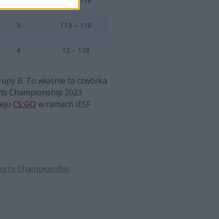
2
135 – 118
3
113 – 110
4
12 – 128
rupy B. To właśnie ta czwórka
orts Championship 2023
ieju
CS:GO
w ramach IESF
ports Championship