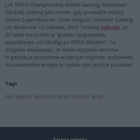
LoL EMEA Championship Misfits Gaming. Natomiast
bardziej zasłynął jako trener, gdy prowadził między
innymi SuperMassive, Team Kinguin, Illuminar Gaming
czy devils.one. Co ciekawe, Zero Tenacity
ogłosiło
, że
30-latek ma pomóc w "graniu i wygrywaniu
wszystkiego, od Ultraligi po EMEA Masters". To
mogłoby wskazywać, że mimo wszystko serbska
organizacja pozostanie w naszym regionie, aczkolwiek
na potwierdzenie tego przyjdzie nam jeszcze poczekać.
Tagi
#lol
#hatchy
#Ultraliga
#Zero Tenacity
#Z10
Strona główna