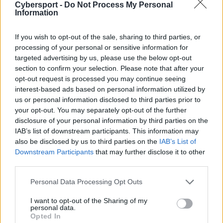
Cybersport -
Do Not Process My Personal
Wiosną Sebastian "Color" Czyżyk i spółka co prawda
Information
zdominowali konkurencję, natomiast mierzyli oni w
podbicie EMEA Masters, a to się w żadnym stopniu nie
If you wish to opt-out of the sale, sharing to third parties, or
udało. Z10 skończyło z bilansem 1-5 w grupie. Lato
processing of your personal or sensitive information for
targeted advertising by us, please use the below opt-out
mogło przynieść lepsze wyniki, gdyż w fazie zasadniczej
section to confirm your selection. Please note that after your
Z10 znów brylowało, ale gorzej sprawy się potoczyły w
opt-out request is processed you may continue seeing
play-offach. Podwójni mistrzowie Ultraligi przegrali 2:3
interest-based ads based on personal information utilized by
z Orbit Anonymo oraz 1:3 z AliorBank Teamem i
us or personal information disclosed to third parties prior to
odpadli. To spore rozczarowanie, zwłaszcza patrząc na
your opt-out. You may separately opt-out of the further
to, że Zero Tenacity cały rok trenowało ze sobą na
disclosure of your personal information by third parties on the
bootcampie.
IAB’s list of downstream participants. This information may
also be disclosed by us to third parties on the
IAB’s List of
Polak nowym dyrektorem sportowym
Downstream Participants
that may further disclose it to other
third parties.
dywizji LoL-a
Personal Data Processing Opt Outs
Niezbyt dobrze wyglądało również Z10 w mediach
społecznościowych. Organizacja przez różne ruchy nie
I want to opt-out of the Sharing of my
personal data.
była lubiana przez polskich fanów, choć sam właściciel
Opted In
proponował nawet pomoc w zrobieniu lanowych