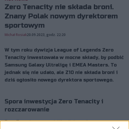
Zero Tenacity nie składa broni.
Znany Polak nowym dyrektorem
sportowym
Michał Rosiak
20.09.2023, godz. 22:20
W tym roku dywizja League of Legends Zero
Tenacity inwestowała w mocne składy, by podbić
Samsung Galaxy Ultraligę i EMEA Masters. To
jednak się nie udało, ale Z10 nie składa broni i
dziś ogłosiło nowego dyrektora sportowego.
Spora inwestycja Zero Tenacity i
rozczarowanie
Zero Tenacity w ten rok Ultraligi weszło z
międzynarodowym składem z trzema Koreańczykami.