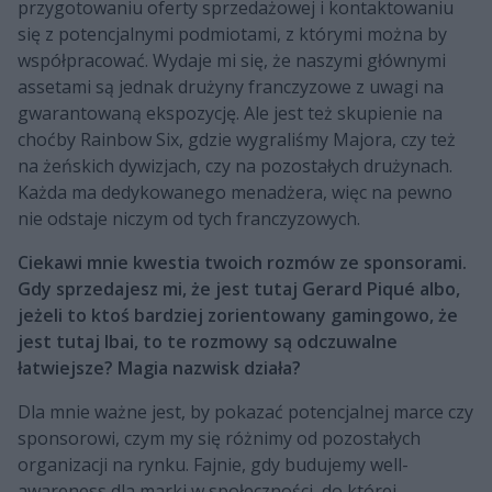
przygotowaniu oferty sprzedażowej i kontaktowaniu
się z potencjalnymi podmiotami, z którymi można by
współpracować. Wydaje mi się, że naszymi głównymi
assetami są jednak drużyny franczyzowe z uwagi na
gwarantowaną ekspozycję. Ale jest też skupienie na
choćby Rainbow Six, gdzie wygraliśmy Majora, czy też
na żeńskich dywizjach, czy na pozostałych drużynach.
Każda ma dedykowanego menadżera, więc na pewno
nie odstaje niczym od tych franczyzowych.
Ciekawi mnie kwestia twoich rozmów ze sponsorami.
Gdy sprzedajesz mi, że jest tutaj Gerard Piqué albo,
jeżeli to ktoś bardziej zorientowany gamingowo, że
jest tutaj Ibai, to te rozmowy są odczuwalne
łatwiejsze? Magia nazwisk działa?
Dla mnie ważne jest, by pokazać potencjalnej marce czy
sponsorowi, czym my się różnimy od pozostałych
organizacji na rynku. Fajnie, gdy budujemy well-
awareness dla marki w społeczności, do której