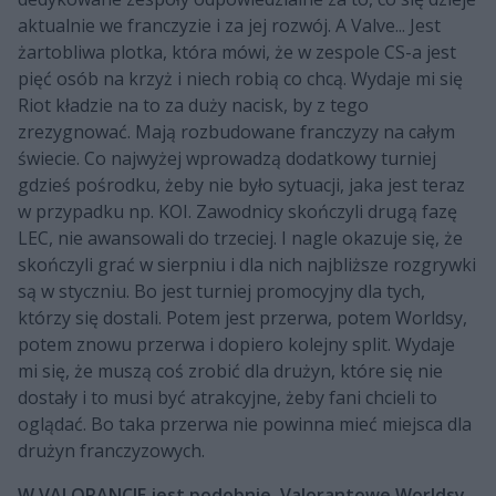
aktualnie we franczyzie i za jej rozwój. A Valve... Jest
żartobliwa plotka, która mówi, że w zespole CS-a jest
pięć osób na krzyż i niech robią co chcą. Wydaje mi się
Riot kładzie na to za duży nacisk, by z tego
zrezygnować. Mają rozbudowane franczyzy na całym
świecie. Co najwyżej wprowadzą dodatkowy turniej
gdzieś pośrodku, żeby nie było sytuacji, jaka jest teraz
w przypadku np. KOI. Zawodnicy skończyli drugą fazę
LEC, nie awansowali do trzeciej. I nagle okazuje się, że
skończyli grać w sierpniu i dla nich najbliższe rozgrywki
są w styczniu. Bo jest turniej promocyjny dla tych,
którzy się dostali. Potem jest przerwa, potem Worldsy,
potem znowu przerwa i dopiero kolejny split. Wydaje
mi się, że muszą coś zrobić dla drużyn, które się nie
dostały i to musi być atrakcyjne, żeby fani chcieli to
oglądać. Bo taka przerwa nie powinna mieć miejsca dla
drużyn franczyzowych.
W VALORANCIE jest podobnie. Valorantowe Worldsy