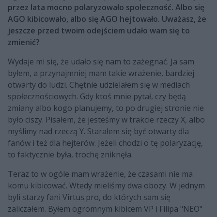
przez lata mocno polaryzowało społeczność. Albo się
AGO kibicowało, albo się AGO hejtowało. Uważasz, że
jeszcze przed twoim odejściem udało wam się to
zmienić?
Wydaje mi się, że udało się nam to zażegnać. Ja sam
byłem, a przynajmniej mam takie wrażenie, bardziej
otwarty do ludzi. Chętnie udzielałem się w mediach
społecznościowych. Gdy ktoś mnie pytał, czy będą
zmiany albo kogo planujemy, to po drugiej stronie nie
było ciszy. Pisałem, że jesteśmy w trakcie rzeczy X, albo
myślimy nad rzeczą Y. Starałem się być otwarty dla
fanów i też dla hejterów. Jeżeli chodzi o tę polaryzację,
to faktycznie była, trochę zniknęła.
Teraz to w ogóle mam wrażenie, że czasami nie ma
komu kibicować. Wtedy mieliśmy dwa obozy. W jednym
byli starzy fani Virtus.pro, do których sam się
zaliczałem. Byłem ogromnym kibicem VP i Filipa "NEO"