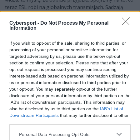
teraz ESL robi na globalnych transmisjach. Sadzają
zawodników ze sobą, robią taki "tunel" drużyn, gdzie te
drużyny ze sobą siedzą, widzą siebie. Słychać krzyki.
Cybersport -
Do Not Process My Personal
Information
Panele też są śmieszne, rozbudowane, bo zawodnicy
nie rozmawiają online czy gdzieś przy mikrofonie, tylko
If you wish to opt-out of the sale, sharing to third parties, or
są od razu zapraszani na kanapy, gdzie zadawane są im
processing of your personal or sensitive information for
pytanie. To jest coś, co mnie przykuwa.
targeted advertising by us, please use the below opt-out
section to confirm your selection. Please note that after your
Teraz możemy przejść do tematu KOI. Zacznijmy od
opt-out request is processed you may continue seeing
tego, jak w ogóle doszło do twojego angażu w
interest-based ads based on personal information utilized by
hiszpańskiej organizacji?
us or personal information disclosed to third parties prior to
your opt-out. You may separately opt-out of the further
Nie jest tajemnicą, że z KOI, czyli wcześniejszym Rogue
disclosure of your personal information by third parties on the
przez trzy lata pracowaliśmy przy projekcie. Mimo
IAB’s list of downstream participants. This information may
zmiany nazwy osoby zarządzające projektem w Europie
also be disclosed by us to third parties on the
IAB’s List of
się nie zmieniły. Nadal są to więc Anna Baumann i
Downstream Participants
that may further disclose it to other
Tomislav Mihailov. Znamy się z nimi bardzo dobrze.
third parties.
Mimo że w AGO ROGUE w kolejnych latach nie do końca
Personal Data Processing Opt Outs
udało się osiągnąć wyniki, które osiągnęliśmy w