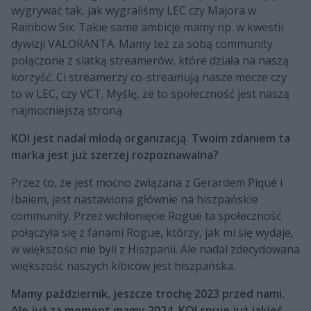
wygrywać tak, jak wygraliśmy LEC czy Majora w
Rainbow Six. Takie same ambicje mamy np. w kwestii
dywizji VALORANTA. Mamy też za sobą community
połączone z siatką streamerów, które działa na naszą
korzyść. Ci streamerzy co-streamują nasze mecze czy
to w LEC, czy VCT. Myślę, że to społeczność jest naszą
najmocniejszą stroną.
KOI jest nadal młodą organizacją. Twoim zdaniem ta
marka jest już szerzej rozpoznawalna?
Przez to, że jest mocno związana z Gerardem Piqué i
Ibaiem, jest nastawiona głównie na hiszpańskie
community. Przez wchłonięcie Rogue ta społeczność
połączyła się z fanami Rogue, którzy, jak mi się wydaje,
w większości nie byli z Hiszpanii. Ale nadal zdecydowana
większość naszych kibiców jest hiszpańska.
Mamy październik, jeszcze trochę 2023 przed nami.
Ale już za moment mamy 2024. KOI snuje już jakieś