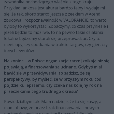
zawodnika pochodzącego właśnie z tego kraju.
Przykład Jankosa jest akurat bardzo fajny i wydaje mi
się, że tak, skoro starxo jeszcze z zeekiem w Acend
zbudowali rozpoznawalność w VALORANCIE, to warto
byłoby to wykorzystać. Zobaczymy, co czas przyniesie i
jeżeli będzie to możliwe, to na pewno takie działania
lokalne będziemy starali się przeprowadzać. Czy to
meet-upy, czy spotkania w trakcie targów, czy gier, czy
innych eventów.
Na koniec – w Polsce organizacje raczej znikają niż się
pojawiają, a finansowania są ucinane. Gdybyś miał
bawić się w przewidywania, to sądzisz, że są
perspektywy, by myśleć, że w przyszłym roku coś
pójdzie ku lepszemu, czy czeka nas kolejny rok na
przeczekanie tego trudnego okresu?
Powiedziałbym tak. Mam nadzieję, że to się ruszy, a
mam obawy, że przez brak finansowania i nowych
partnerów będzie organizacji ubywać. I finalnie