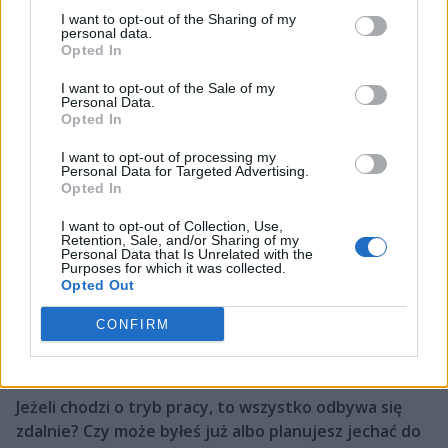
pierwszym roku, to nadal był to projekt zakończony
I want to opt-out of the Sharing of my
personal data.
sukcesem. Praktycznie trener oraz wszyscy zawodnicy
Opted In
poza jednym wypłynęli do najwyższych lig, czyli LEC i
LCS. I nie jest tajemnicą, że Rogue na tych transferach
I want to opt-out of the Sale of my
Personal Data.
zarobiło kolosalne pieniądze, dlatego można to było
Opted In
nazwać sukcesem.
I want to opt-out of processing my
Personal Data for Targeted Advertising.
O naszej współpracy rozmawialiśmy już jakiś czas temu.
Opted In
Zastanawialiśmy się, gdzie byłaby przestrzeń dla takiej
osoby jak ja, z moim doświadczeniem. Zostałem
I want to opt-out of Collection, Use,
Retention, Sale, and/or Sharing of my
przedstawiony Stephenowi O'Shea, prezesowi iR
Personal Data that Is Unrelated with the
Sports, czyli spółki, która zarządza wszystkim. Po 2-3
Purposes for which it was collected.
Opted Out
rozmowach Stephen zapytał, czy mógłbym pomóc im
prowadzić departament sprzedażowy/sponsorski i
CONFIRM
pomagać też operacyjnie w Europie z uwagi na swoje
doświadczenie, bo prowadziłem tu organizację.
Jeżeli chodzi o tryb pracy, to wszystko odbywa się
zdalnie? Czy może byłeś już albo planujesz jechać do