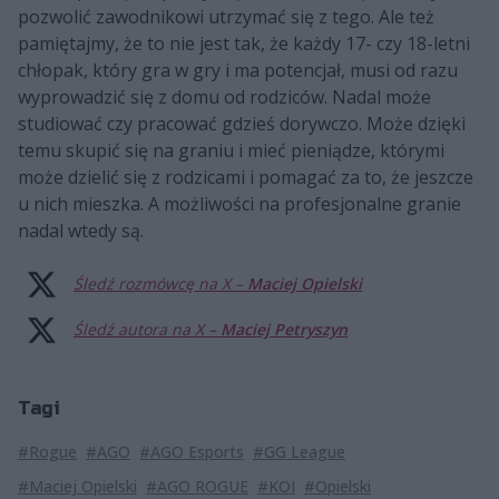
pozwolić zawodnikowi utrzymać się z tego. Ale też
pamiętajmy, że to nie jest tak, że każdy 17- czy 18-letni
chłopak, który gra w gry i ma potencjał, musi od razu
wyprowadzić się z domu od rodziców. Nadal może
studiować czy pracować gdzieś dorywczo. Może dzięki
temu skupić się na graniu i mieć pieniądze, którymi
może dzielić się z rodzicami i pomagać za to, że jeszcze
u nich mieszka. A możliwości na profesjonalne granie
nadal wtedy są.
Śledź rozmówcę na X –
Maciej Opielski
Śledź autora na X –
Maciej Petryszyn
Tagi
#Rogue
#AGO
#AGO Esports
#GG League
#Maciej Opielski
#AGO ROGUE
#KOI
#Opielski