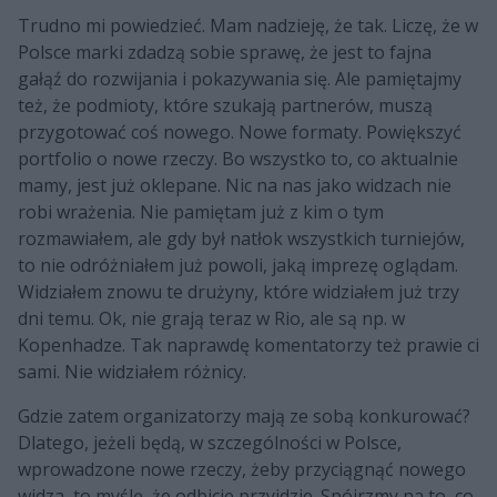
Trudno mi powiedzieć. Mam nadzieję, że tak. Liczę, że w
Polsce marki zdadzą sobie sprawę, że jest to fajna
gałąź do rozwijania i pokazywania się. Ale pamiętajmy
też, że podmioty, które szukają partnerów, muszą
przygotować coś nowego. Nowe formaty. Powiększyć
portfolio o nowe rzeczy. Bo wszystko to, co aktualnie
mamy, jest już oklepane. Nic na nas jako widzach nie
robi wrażenia. Nie pamiętam już z kim o tym
rozmawiałem, ale gdy był natłok wszystkich turniejów,
to nie odróżniałem już powoli, jaką imprezę oglądam.
Widziałem znowu te drużyny, które widziałem już trzy
dni temu. Ok, nie grają teraz w Rio, ale są np. w
Kopenhadze. Tak naprawdę komentatorzy też prawie ci
sami. Nie widziałem różnicy.
Gdzie zatem organizatorzy mają ze sobą konkurować?
Dlatego, jeżeli będą, w szczególności w Polsce,
wprowadzone nowe rzeczy, żeby przyciągnąć nowego
widza, to myślę, że odbicie przyjdzie. Spójrzmy na to, co