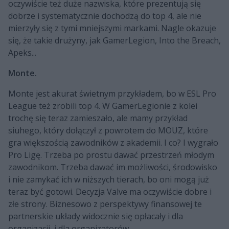
oczywiście też duże nazwiska, które prezentują się
dobrze i systematycznie dochodzą do top 4, ale nie
mierzyły się z tymi mniejszymi markami. Nagle okazuje
się, że takie drużyny, jak GamerLegion, Into the Breach,
Apeks...
Monte.
Monte jest akurat świetnym przykładem, bo w ESL Pro
League też zrobili top 4. W GamerLegionie z kolei
trochę się teraz zamieszało, ale mamy przykład
siuhego, który dołączył z powrotem do MOUZ, które
gra większością zawodników z akademii. I co? I wygrało
Pro Ligę. Trzeba po prostu dawać przestrzeń młodym
zawodnikom. Trzeba dawać im możliwości, środowisko
i nie zamykać ich w niższych tierach, bo oni mogą już
teraz być gotowi. Decyzja Valve ma oczywiście dobre i
złe strony. Biznesowo z perspektywy finansowej te
partnerskie układy widocznie się opłacały i dla
organizacji, i dla organizatorów.