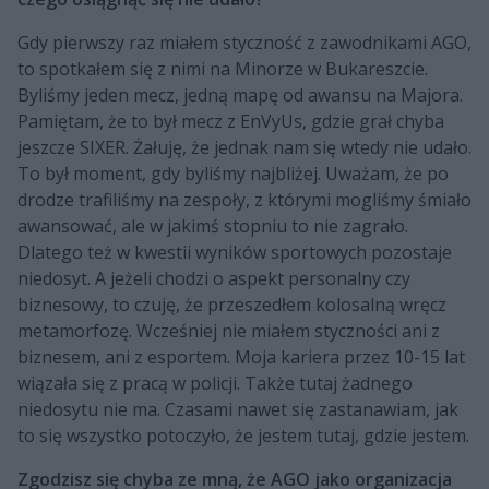
Gdy pierwszy raz miałem styczność z zawodnikami AGO,
to spotkałem się z nimi na Minorze w Bukareszcie.
Byliśmy jeden mecz, jedną mapę od awansu na Majora.
Pamiętam, że to był mecz z EnVyUs, gdzie grał chyba
jeszcze SIXER. Żałuję, że jednak nam się wtedy nie udało.
To był moment, gdy byliśmy najbliżej. Uważam, że po
drodze trafiliśmy na zespoły, z którymi mogliśmy śmiało
awansować, ale w jakimś stopniu to nie zagrało.
Dlatego też w kwestii wyników sportowych pozostaje
niedosyt. A jeżeli chodzi o aspekt personalny czy
biznesowy, to czuję, że przeszedłem kolosalną wręcz
metamorfozę. Wcześniej nie miałem styczności ani z
biznesem, ani z esportem. Moja kariera przez 10-15 lat
wiązała się z pracą w policji. Także tutaj żadnego
niedosytu nie ma. Czasami nawet się zastanawiam, jak
to się wszystko potoczyło, że jestem tutaj, gdzie jestem.
Zgodzisz się chyba ze mną, że AGO jako organizacja