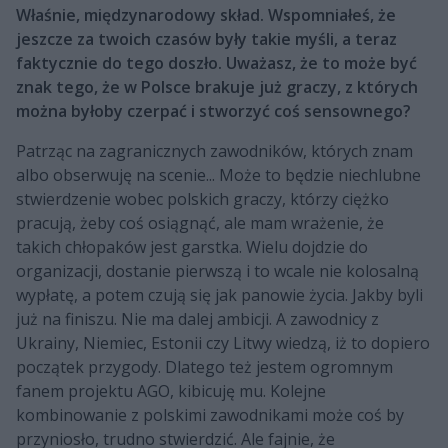
Właśnie, międzynarodowy skład. Wspomniałeś, że
jeszcze za twoich czasów były takie myśli, a teraz
faktycznie do tego doszło. Uważasz, że to może być
znak tego, że w Polsce brakuje już graczy, z których
można byłoby czerpać i stworzyć coś sensownego?
Patrząc na zagranicznych zawodników, których znam
albo obserwuję na scenie... Może to będzie niechlubne
stwierdzenie wobec polskich graczy, którzy ciężko
pracują, żeby coś osiągnąć, ale mam wrażenie, że
takich chłopaków jest garstka. Wielu dojdzie do
organizacji, dostanie pierwszą i to wcale nie kolosalną
wypłatę, a potem czują się jak panowie życia. Jakby byli
już na finiszu. Nie ma dalej ambicji. A zawodnicy z
Ukrainy, Niemiec, Estonii czy Litwy wiedzą, iż to dopiero
początek przygody. Dlatego też jestem ogromnym
fanem projektu AGO, kibicuję mu. Kolejne
kombinowanie z polskimi zawodnikami może coś by
przyniosło, trudno stwierdzić. Ale fajnie, że