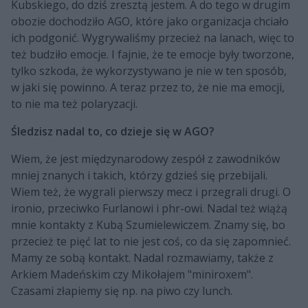
Kubskiego, do dziś zresztą jestem. A do tego w drugim
obozie dochodziło AGO, które jako organizacja chciało
ich podgonić. Wygrywaliśmy przecież na lanach, więc to
też budziło emocje. I fajnie, że te emocje były tworzone,
tylko szkoda, że wykorzystywano je nie w ten sposób,
w jaki się powinno. A teraz przez to, że nie ma emocji,
to nie ma też polaryzacji.
Śledzisz nadal to, co dzieje się w AGO?
Wiem, że jest międzynarodowy zespół z zawodników
mniej znanych i takich, którzy gdzieś się przebijali.
Wiem też, że wygrali pierwszy mecz i przegrali drugi. O
ironio, przeciwko Furlanowi i phr-owi. Nadal też wiążą
mnie kontakty z Kubą Szumielewiczem. Znamy się, bo
przecież te pięć lat to nie jest coś, co da się zapomnieć.
Mamy ze sobą kontakt. Nadal rozmawiamy, także z
Arkiem Madeńskim czy Mikołajem "miniroxem".
Czasami złapiemy się np. na piwo czy lunch.