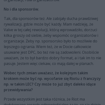
No i dla sponsorów.
Tak, dla sponsorów też. Ale zabijały ducha prawdziwej
rywalizacji, gdzie może być każdy. Mam nadzieję, że
Valve w tej całej rewolucji, którą wprowadziło, dorzuci
kilka groszy od siebie, żeby wspomóc organizatorów i
organizacje. Żeby np. sponsorsko było to możliwie do
lepszego ogrania. Wiem też, że w Docie całkowicie
usuwane jest DPC, bo też nie są zadowoleni. Osobiście
uważam, że to był bardzo dobry format, a i tak im to nie
pasuje. Jestem więc ciekaw, co mają dalej w planach.
Wobec tych zmian uważasz, że kolejnym takim
krokiem może być np. wycofanie się Riotu z franczyzy
np. w takim LEC? Czy może to już zbyt daleko idące
przewidywania?
Przede wszystkim jest taka różnica, że Riot ma
dedykowane zespoły odpowiedzialne za to, co się dzieje