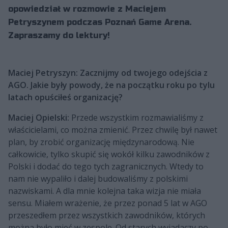
opowiedział w rozmowie z Maciejem
Petryszynem podczas Poznań Game Arena.
Zapraszamy do lektury!
Maciej Petryszyn: Zacznijmy od twojego odejścia z
AGO. Jakie były powody, że na początku roku po tylu
latach opuściłeś organizację?
Maciej Opielski:
Przede wszystkim rozmawialiśmy z
właścicielami, co można zmienić. Przez chwilę był nawet
plan, by zrobić organizację międzynarodową. Nie
całkowicie, tylko skupić się wokół kilku zawodników z
Polski i dodać do tego tych zagranicznych. Wtedy to
nam nie wypaliło i dalej budowaliśmy z polskimi
nazwiskami. A dla mnie kolejna taka wizja nie miała
sensu. Miałem wrażenie, że przez ponad 5 lat w AGO
przeszedłem przez wszystkich zawodników, których
można było mieć w zespole. Od starych wyjadaczy po