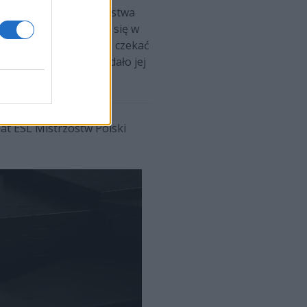
ace'a. Tym razem autorstwa
 Dzięki temu udało im się w
ę, że mogą nas jeszcze czekać
h ciosów z rzędu. To dało jej
mat ESL Mistrzostw Polski