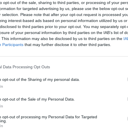
to opt-out of the sale, sharing to third parties, or processing of your per
formation for targeted advertising by us, please use the below opt-out s
r selection. Please note that after your opt-out request is processed y
2 : 0
PGE 
eing interest-based ads based on personal information utilized by us or
disclosed to third parties prior to your opt-out. You may separately opt-
losure of your personal information by third parties on the IAB’s list of
. This information may also be disclosed by us to third parties on the
IA
Ancient
13:11
| Vertigo
13:5
| Nuke
Participants
that may further disclose it to other third parties.
OMA gra dalej
l Data Processing Opt Outs
 Wystarczy wspomnieć, że jeszcze po sześciu rundach byliś
ło, a wkład w to miał m.in. Rafał "sNx" Snopek. To on w run
o opt-out of the Sharing of my personal data.
ekcie jego ekipa tuż przed przerwą prowadziła 8:4, a na do
In
ztą zaczęła się dla obrońców tytułu równie udanie, bo to oni
Tury bynajmniej nie powiedziały ostatniego słowa. Mimo nie
o opt-out of the Sale of my Personal Data.
le brakowało, by zebrały tego owoce. W pewnym momencie za
In
ła 13:11.
to opt-out of processing my Personal Data for Targeted
ing.
spółka z przytupem wystartowali na Vertigo. Tam prowadzili
In