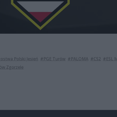
ostwa Polski Jesień
#PGE Turów
#PALOMA
#CS2
#ESL M
ów Zgorzele