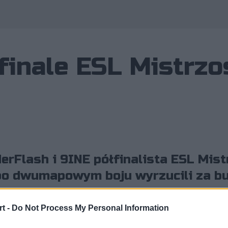
inale ESL Mistrzo
rFlash i 9INE półfinalista ESL Mis
 po dwumapowym boju wyrzucili za b
t -
Do Not Process My Personal Information