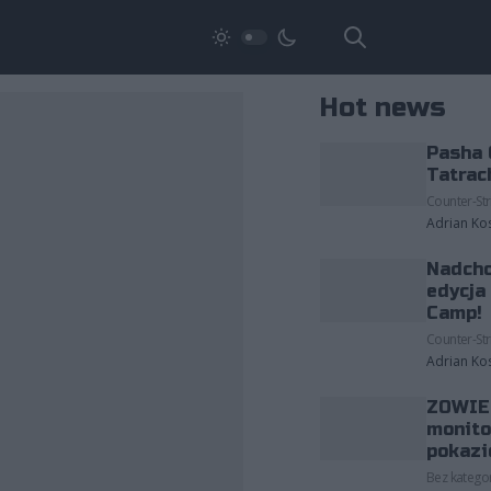
Hot news
Pasha 
Tatrac
Counter-Str
Adrian Ko
Nadcho
edycja
Camp!
Counter-Str
Adrian Ko
ZOWIE 
monito
pokazi
Bez kategor