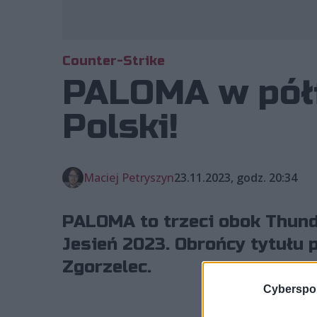
Counter-Strike
PALOMA w półf
Polski!
Maciej Petryszyn
23.11.2023, godz. 20:34
PALOMA to trzeci obok Thunde
Jesień 2023. Obrońcy tytułu
Zgorzelec.
Cyberspor