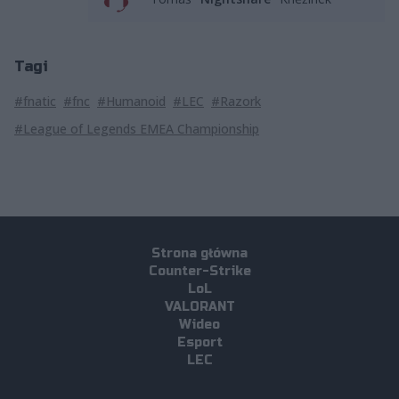
Tagi
#fnatic
#fnc
#Humanoid
#LEC
#Razork
#League of Legends EMEA Championship
Strona główna
Counter-Strike
LoL
VALORANT
Wideo
Esport
LEC