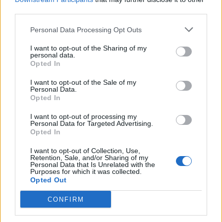
faktycznie – początkowo współpraca Hiszpana z
third parties.
Czechem daleka była od ideału. Z biegiem czasu zdołali
Personal Data Processing Opt Outs
oni jednak wypracować wspólną dynamikę, która po
fatalnym starcie kolejnego sezonu pozwoliła im wstać z
I want to opt-out of the Sharing of my
personal data.
kolan i poprowadzić Fnatic do finału LEC oraz na
Opted In
Worlds 2023.
I want to opt-out of the Sale of my
Za sprawą Martina "Rekklesa" Larssona i Zdravetsa
Personal Data.
Opted In
"Hylissanga" Galabova, którzy pod szyldem Czarno-
Pomarańczowych spędzili większość swojej kariery,
I want to opt-out of processing my
organizacja może kojarzyć się z długoterminowymi
Personal Data for Targeted Advertising.
Opted In
kontraktami i lojalnością wobec zawodników. W
przypadku środka oraz lasu sprawy wyglądają zupełnie
I want to opt-out of Collection, Use,
Retention, Sale, and/or Sharing of my
inaczej – roszady na tych pozycjach miały bowiem
Personal Data that Is Unrelated with the
miejsce stosunkowo często. Obecni gracze mają szansę
Purposes for which it was collected.
Opted Out
ustanowić nowy rekord w swoich rolach. Aktualnie
prym wiodą Enrique "xPeke" Martínez oraz Mads
CONFIRM
"Broxah" Brock-Pedersen – obaj z trzyletnią historią
współpracy z Fnatic. Doniesienia o przedłużeniu