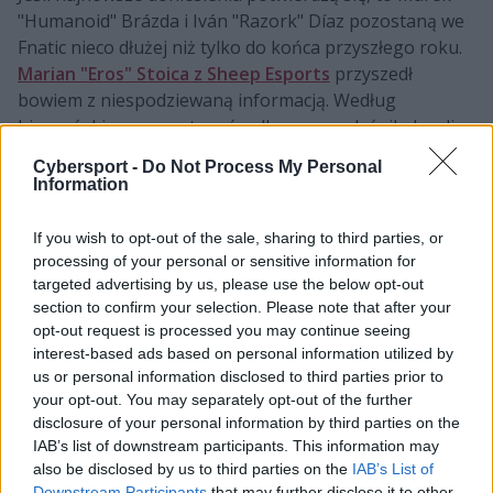
"Humanoid" Brázda i Iván "Razork" Díaz pozostaną we
Fnatic nieco dłużej niż tylko do końca przyszłego roku.
Marian "Eros" Stoica z Sheep Esports
przyszedł
bowiem z niespodziewaną informacją. Według
hiszpańskiego reportera środkowy oraz leśnik doszli
do porozumienia z organizacją w sprawie przedłużenia
Cybersport -
Do Not Process My Personal
kontraktów. Dotychczasowe miały zakończyć się w
Information
listopadzie 2024 roku. Wszystko wskazuje jednak na to,
że termin ich wygaśnięcia przesunie się na... koniec
If you wish to opt-out of the sale, sharing to third parties, or
sezonu 2026. Daje to duetowi Czarno-Pomarańczowych
processing of your personal or sensitive information for
kolejne 3 lata w aktualnych barwach.
targeted advertising by us, please use the below opt-out
section to confirm your selection. Please note that after your
Midlaner i dżungler dołączyli do brytyjskiego imperium
opt-out request is processed you may continue seeing
wraz ze startem sezonu 2022. Przekonujące występy
interest-based ads based on personal information utilized by
us or personal information disclosed to third parties prior to
Razorka w Misfits Gaming oraz renoma Humanoida,
your opt-out. You may separately opt-out of the further
który dopiero co dwukrotnie zdobył mistrzostwo
disclosure of your personal information by third parties on the
Europy z MAD Lions, dały kibicom wiele nadziei na
IAB’s list of downstream participants. This information may
dobrą zmianę. Szybko zaś pojawiły się głosy, jakoby
also be disclosed by us to third parties on the
IAB’s List of
synergia tej dwójki pozostawiała wiele do życzenia. I
Downstream Participants
that may further disclose it to other