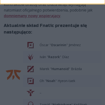
kontraktów Brázdy oraz Díaza wciąż wymagają
natomiast oficjalnego potwierdzenia, podobnie jak
domniemany nowy wspierający
.
Aktualnie skład Fnatic prezentuje się
następująco:
Óscar "
Oscarinin
" Jiménez
Iván "
Razork
" Díaz
Marek "
Humanoid
" Brázda
Oh "
Noah
" Hyeon-taek
–
Tomáš "
Nightshare
" Kněžínek