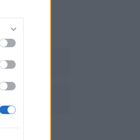
a
:
BIG
Virtus.pro