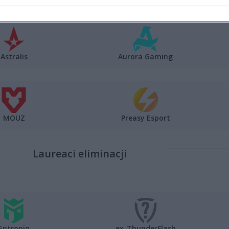
Astralis
Aurora Gaming
MOUZ
Preasy Esport
Laureaci eliminacji
Entropiq
ex-ThunderFlash