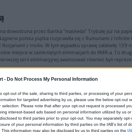
ą
żyna dowodzona przez Bartka "maskeda" Trybułę już na papi
o! Najpierw polska piątka rozprawiła się z Rumunami z Infinit
z Rosjanami z Insilio. W tym wypadku sprawę załatwiły 13:9 n
obie miejsce w zamkniętych eliminacjach do RMR-a. To drug
pierwszej serii eliminacyjnej awansowali również byli reprez
ch zamkniętych eliminacjach do RMR-a
t -
Do Not Process My Personal Information
adowolony może być także Maciej "F1KU" Miklas. Jego OG na 
to opt-out of the sale, sharing to third parties, or processing of your per
 wcześniej zaliczając serię nieudanych ruchów personalnych
formation for targeted advertising by us, please use the below opt-out s
po drodze pokonali m.in. organizację Oleksandra Zinchenki 
r selection. Please note that after your opt-out request is processed y
cej, OG zapewniło sobie drugi najwyższy seed, ulegając dop
eing interest-based ads based on personal information utilized by us or
ta i OG, a także niewspomniane jeszcze sYnck dobrnęło do k
disclosed to third parties prior to your opt-out. You may separately opt-
losure of your personal information by third parties on the IAB’s list of
. This information may also be disclosed by us to third parties on the
IA