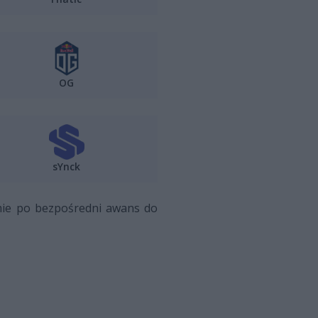
OG
sYnck
umie po bezpośredni awans do