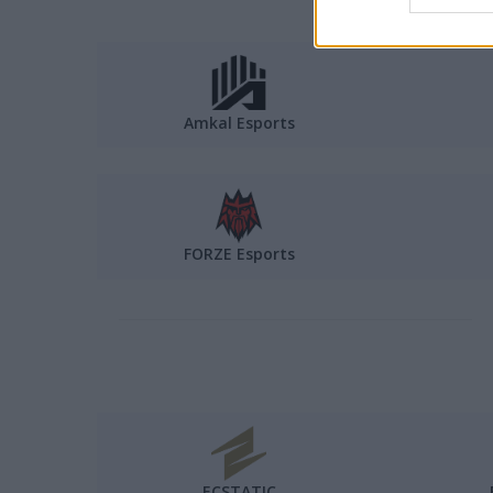
Amkal Esports
FORZE Esports
ECSTATIC