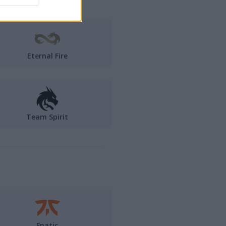
Eternal Fire
Team Spirit
Fnatic