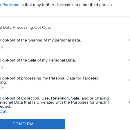
ch eliminacji do europejskiego
RMR-
Participants
that may further disclose it to other third parties.
Grupa A
l Data Processing Opt Outs
o opt-out of the Sharing of my personal data.
In
o opt-out of the Sale of my Personal Data.
das Esports
BetBoom Team
In
to opt-out of processing my Personal Data for Targeted
ing.
In
o opt-out of Collection, Use, Retention, Sale, and/or Sharing
tus Vincere
SAW
ersonal Data that Is Unrelated with the Purposes for which it
lected.
Out
Grupa B
CONFIRM