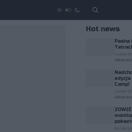
Hot news
Pasha 
Tatrac
Counter-Str
Adrian Ko
Nadcho
edycja
Camp!
Counter-Str
Adrian Ko
ZOWIE 
monito
pokazi
Bez kategor