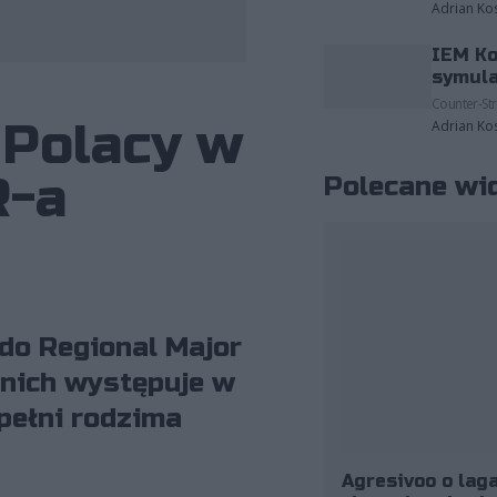
Adrian Ko
IEM Ko
Wykorzystano zdjęcia należące do: ESL.
symula
Counter-Str
 Polacy w
Adrian Ko
R-a
Polecane wi
 do Regional Major
 nich występuje w
pełni rodzima
Agresivoo o laga