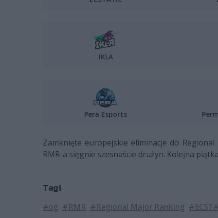
IKLA
Pera Esports
Perm
Zamknięte europejskie eliminacje do Regional
RMR-a sięgnie szesnaście drużyn. Kolejna piątk
Tagi
#og
#RMR
#Regional Major Ranking
#ECSTA