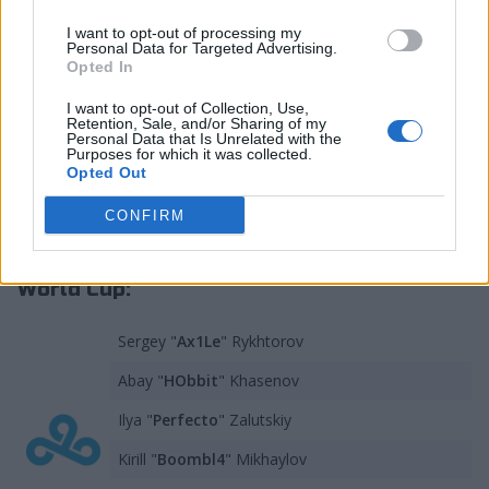
jasne, że nie zdoła na czas znaleźć zastępstwa. Ale
niewykluczone, że to też dopiero początek zmian.
I want to opt-out of processing my
Personal Data for Targeted Advertising.
Wszak plotkuje się, że poza ekipą mogą znaleźć się
Opted In
również Abay "HObbit" Khasenov oraz dotychczasowy
trener, Konstantin "groove" Pikiner. Sama formacja ma
I want to opt-out of Collection, Use,
Retention, Sale, and/or Sharing of my
sobie natomiast ostrzyć zęby na Dmitriya "hoocha"
Personal Data that Is Unrelated with the
Purposes for which it was collected.
Bogdanova (nowego trenera) oraz przede wszystkim
Opted Out
na Ilyę "m0NESY'EGO" Osipova. Dla snajpera G2
Esports miałaby ona nawet być skłonna rozbić bank.
CONFIRM
Skład Cloud9 na eliminacje do Esports
World Cup:
Sergey "
Ax1Le
" Rykhtorov
Abay "
HObbit
" Khasenov
Ilya "
Perfecto
" Zalutskiy
Kirill "
Boombl4
" Mikhaylov