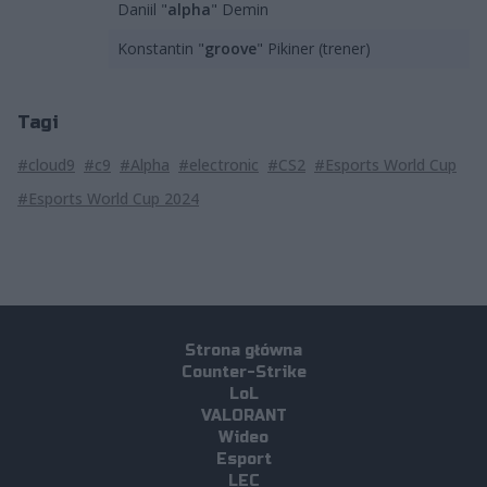
Daniil "
alpha
" Demin
Konstantin "
groove
" Pikiner (trener)
Tagi
#cloud9
#c9
#Alpha
#electronic
#CS2
#Esports World Cup
#Esports World Cup 2024
Strona główna
Counter-Strike
LoL
VALORANT
Wideo
Esport
LEC