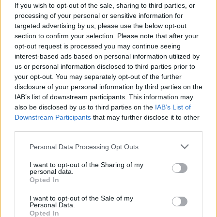
reprezentował on również Sprout, z kolei od
If you wish to opt-out of the sale, sharing to third parties, or
października ubiegłego roku jest częścią akademii
processing of your personal or sensitive information for
targeted advertising by us, please use the below opt-out
Teamu Spirit. Wraz z tą sięgnął nawet po triumf w 2.
section to confirm your selection. Please note that after your
dywizji European Pro League Season 13. Teraz zaś
opt-out request is processed you may continue seeing
tymczasowo przywdzieje dawne barwy, by pomóc w
interest-based ads based on personal information utilized by
awansie na esportowe mistrzostwa świata. Czy
us or personal information disclosed to third parties prior to
możliwe, że Rosjanin pozostanie wśród rodaków na
your opt-out. You may separately opt-out of the further
dłużej? Sama organizacja
zapewnia
, że jest to
disclosure of your personal information by third parties on the
współpraca jedynie na czas eliminacji do EWC w stolicy
IAB’s list of downstream participants. This information may
also be disclosed by us to third parties on the
IAB’s List of
Arabii Saudyjskiej.
Downstream Participants
that may further disclose it to other
third parties.
CZYTAJ TEŻ:
Ponad 60 milionów dolarów w puli!
Ogromne pieniądze na Esports World Cup
Personal Data Processing Opt Outs
Luka w składzie Cloud9 powstała kilka dni temu. Wtedy
I want to opt-out of the Sharing of my
to niespodziewanie z zespołu odszedł Denis
personal data.
Opted In
"electroNic" Sharipov, który postanowił kontynuować
karierę w Virtus.pro. W następstwie tego C9 wycofało
I want to opt-out of the Sale of my
Personal Data.
się z udziału w ESL Pro League Season 19, gdyż było
Opted In