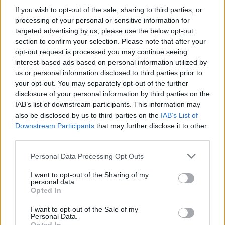
Kristofferze "Kristou" Aamandzie, 22-latku z
If you wish to opt-out of the sale, sharing to third parties, or
przeszłością w North oraz akademii Astralis. Ten przez
processing of your personal or sensitive information for
kilka ostatnich tygodni wspomagał byłych graczy
targeted advertising by us, please use the below opt-out
section to confirm your selection. Please note that after your
Preasy Esport, grających obecnie jako Grannys
opt-out request is processed you may continue seeing
Knockers. Z kolei Anton "Anlelele" Huynhe został w
interest-based ads based on personal information utilized by
marcu pożegnany przez Sprout. Co ciekawe, zaledwie
us or personal information disclosed to third parties prior to
kilka dni przed tym, jak niemiecka organizacja...
your opt-out. You may separately opt-out of the further
zakończyła działalność. Natomiast trzeci z nowych
disclosure of your personal information by third parties on the
nabytków, Martin "nut nut" Vestergaard, stracił miesiąc
IAB’s list of downstream participants. This information may
temu miejsce w Sashi Esport i od tego czasu przebywał
also be disclosed by us to third parties on the
IAB’s List of
Downstream Participants
that may further disclose it to other
na ławce rezerwowych. Tak więc dla całej trójki angaż w
third parties.
nowych barwach to szansa na powrót do regularnej
rywalizacji.
Personal Data Processing Opt Outs
CZYTAJ TEŻ:
HEROIC sadza snajpera na ławce
I want to opt-out of the Sharing of my
personal data.
Opted In
Na razie to jedyni pełnoprawni członkowie nowego
ECSTATIC. Co zatem z dwoma pozostałymi fotelami? Te
I want to opt-out of the Sale of my
obsadzono zawodnikami o statusie testowanych. W
Personal Data.