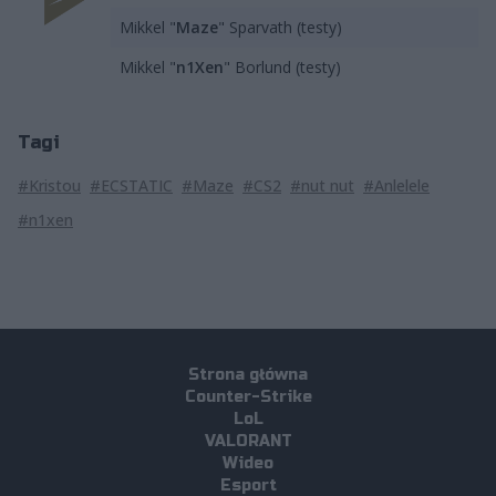
Mikkel "
Maze
" Sparvath (testy)
Mikkel "
n1Xen
" Borlund (testy)
Tagi
#Kristou
#ECSTATIC
#Maze
#CS2
#nut nut
#Anlelele
#n1xen
Strona główna
Counter-Strike
LoL
VALORANT
Wideo
Esport