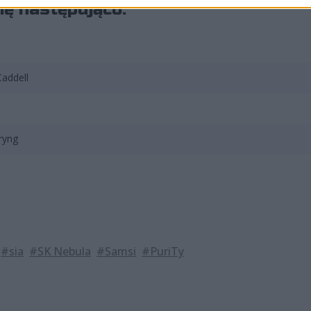
ię następująco:
Caddell
ryng
#sia
#SK Nebula
#Samsi
#PuriTy