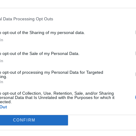
izacji
l Data Processing Opt Outs
Kwiryng. 17-latka dotychczas występowała jedynie w rodzimy
ale już w grudniu 2022 roku związała się z TIGER Anonymo.
o opt-out of the Sharing of my personal data.
T Game Changers, za każdym razem finiszując na miejscach 
In
usia nadal trzymała się ze swoimi koleżankami i kilka miesi
ziomie Contenders nie przyniosły Polkom większych sukces
o opt-out of the Sale of my Personal Data.
ng Grounds, czego efektem był angaż w niemieckiej organiza
In
to opt-out of processing my Personal Data for Targeted
Masters Shanghai. Są niespodzianki!
ing.
In
. Siana "sia" Matri, była reprezentantka FUT JEFF, Rebels Vel
o opt-out of Collection, Use, Retention, Sale, and/or Sharing
Jak w 2016 roku kibicowałam SK w CS-ie. A teraz widzę siebi
ersonal Data that Is Unrelated with the Purposes for which it
lected.
ocnej pojawiali się w dużych organizacjach
– stwierdziła Fra
Out
ż Samantha "Samsi" Caddell, członkini EXCEL ESPORTS, Aliianc
o SK
– stwierdziła Niemka. Ostatnie dwa fotele zgarnęły nat
CONFIRM