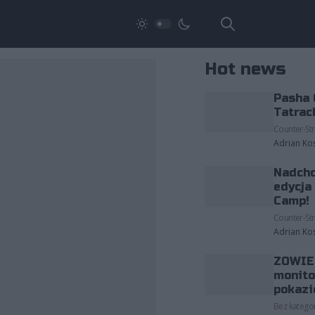
Hot news
Pasha 
Tatrac
Counter-Str
Adrian Ko
Nadcho
edycja
Camp!
Counter-Str
Adrian Ko
ZOWIE 
monito
pokazi
Bez kategor