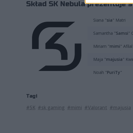
Skład SK Nebula prezentuje s
Siana "
sia
" Matri
Samantha "
Samsi
" 
Miriam "
mimi
" Afilal
Maja "
majusia
" Kwi
Noah "
PuriTy
"
Tagi
#SK
#sk gaming
#mimi
#Valorant
#majusia