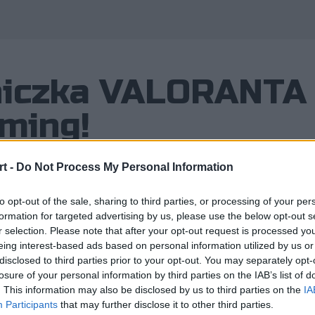
niczka VALORANTA
ming!
t -
Do Not Process My Personal Information
to opt-out of the sale, sharing to third parties, or processing of your per
formation for targeted advertising by us, please use the below opt-out s
aming poszerza swoje wpływy na sce
r selection. Please note that after your opt-out request is processed y
ego dołączyła bowiem drużyna kobiec
eing interest-based ads based on personal information utilized by us or
disclosed to third parties prior to your opt-out. You may separately opt-
 zawodniczka.
losure of your personal information by third parties on the IAB’s list of
. This information may also be disclosed by us to third parties on the
IA
Participants
that may further disclose it to other third parties.