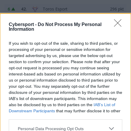
6 ▲
42.
Toros Esport
296 pkt
16
Cybersport -
Do Not Process My Personal
43.
Mikstura1234
290 pkt
Information
▼
If you wish to opt-out of the sale, sharing to third parties, or
8 ▲
44.
Anime Avatars
280 pkt
processing of your personal or sensitive information for
targeted advertising by us, please use the below opt-out
5 ▲
45.
niegrajszefa
273 pkt
section to confirm your selection. Please note that after your
opt-out request is processed you may continue seeing
interest-based ads based on personal information utilized by
3 ▼
46.
KOMNATA
271 pkt
us or personal information disclosed to third parties prior to
your opt-out. You may separately opt-out of the further
2 ▼
47.
Wonsy Skowyra
265 pkt
disclosure of your personal information by third parties on the
IAB’s list of downstream participants. This information may
also be disclosed by us to third parties on the
IAB’s List of
2 ▼
48.
Spraydown
258 pkt
Downstream Participants
that may further disclose it to other
third parties.
8 ▲
49.
D3MB1C4
257 pkt
Personal Data Processing Opt Outs