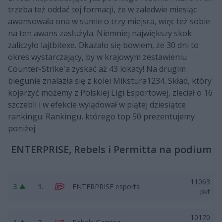
trzeba też oddać tej formacji, że w zaledwie miesiąc
awansowała ona w sumie o trzy miejsca, więc też sobie
na ten awans zasłużyła. Niemniej największy skok
zaliczyło lajtbitexe. Okazało się bowiem, że 30 dni to
okres wystarczający, by w krajowym zestawieniu
Counter-Strike'a zyskać aż 43 lokaty! Na drugim
biegunie znalazła się z kolei Mikstura1234. Skład, który
kojarzyć możemy z Polskiej Ligi Esportowej, zleciał o 16
szczebli i w efekcie wylądował w piątej dziesiątce
rankingu. Rankingu, którego top 50 prezentujemy
poniżej:
ENTERPRISE, Rebels i Permitta na podium
11063
3 ▲
1.
ENTERPRISE esports
pkt
10170