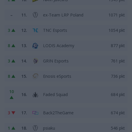
–
11.
ex-Team LRP Poland
1071 pkt
3 ▲
12.
TNC Esports
1054 pkt
8 ▲
13.
LODIS Academy
877 pkt
3 ▲
14.
GRIN Esports
761 pkt
8 ▲
15.
Enosis eSports
736 pkt
10
16.
Faded Squad
684 pkt
▲
3 ▼
17.
Back2TheGame
674 pkt
1 ▲
18.
psiaku
546 pkt