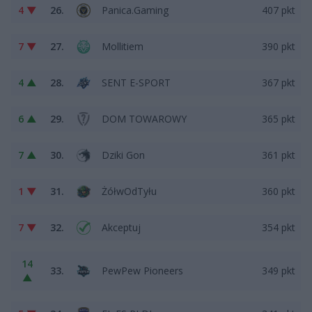
4 ▼
26.
Panica.Gaming
407 pkt
7 ▼
27.
Mollitiem
390 pkt
4 ▲
28.
SENT E-SPORT
367 pkt
6 ▲
29.
DOM TOWAROWY
365 pkt
7 ▲
30.
Dziki Gon
361 pkt
1 ▼
31.
ŻółwOdTyłu
360 pkt
7 ▼
32.
Akceptuj
354 pkt
14
33.
PewPew Pioneers
349 pkt
▲