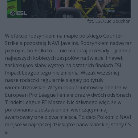
fot. ESL/Luc Bouchon
W efekcie rodzynkiem na mapie polskiego Counter-
Strike'a pozostają NAVI Javelins. Rodzynkiem nadwyraz
pięknym, bo Polki to – i nie ma tutaj przesady – jeden z
najlepszych kobiecych zespołów na świecie. I nawet
zaskakująco słaby występ na ostatnich finałach ESL
Impact League tego nie zmienia. Wszak wcześniej
nasze rodaczki regularnie sięgały po tytuły
wicemistrzowskie. W tym roku triumfowały one też w
European Pro League Female oraz w dwóch odsłonach
Tradeit League FE Master. Nic dziwnego więc, że w
porównaniu z zestawieniem wieńczącym maj
awansowały one o dwa miejsca. To dało Polkom z NAVI
miejsce w najlepszej dziesiątce nadwiślańskiej sceny CS-
a.