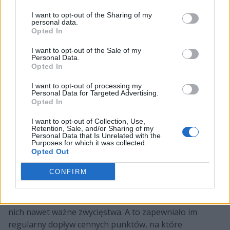
6 ▼
50.
Za Krzakiem
255 pkt
I want to opt-out of the Sharing of my
personal data.
Opted In
Rubryka "+/-" dotyczy różnicy miejsc między
notowaniem z 27 maja 2024 oraz notowaniem z 24
I want to opt-out of the Sale of my
czerwca 2024.
Personal Data.
Opted In
ENTERPRISE nowym liderem
I want to opt-out of processing my
Personal Data for Targeted Advertising.
Przez ponad rok pierwsze miejsce w Rankingu
Opted In
Cybersportu było zarezerwowane. I nie chodzi tutaj
I want to opt-out of Collection, Use,
bynajmniej o to, że ktoś zapłacił, by znajdować się na
Retention, Sale, and/or Sharing of my
Personal Data that Is Unrelated with the
szczycie. Po prostu najpierw 9INE, a potem będące
Purposes for which it was collected.
spadkobiercą punktowego dorobku tej formacji ENCE
Opted Out
o mniej więcej osiem długości wyprzedzały całą stawkę.
CONFIRM
Ale też nie mogło być inaczej. Wszak zarówno
Dziewiątki, jak i Ośmiornice dość regularnie pojawiały
się na największych imprezach, czasami odnosząc na
nich nawet ważne zwycięstwa. A to zapewniało im
regularny dopływ cennych punktów, na które