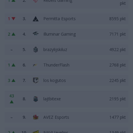
1 ▲
2.
Rebels Gaming
pkt
1 ▼
3.
Permitta Esports
8595 pkt
2 ▲
4.
Illuminar Gaming
7171 pkt
–
5.
brazylijskiluz
4922 pkt
1 ▲
6.
ThunderFlash
2768 pkt
3 ▲
7.
los kogutos
2245 pkt
43
8.
lajtbitexe
2195 pkt
▲
–
9.
AVEZ Esports
1477 pkt
2 ▲
10.
NAVI Javelins
1349 pkt