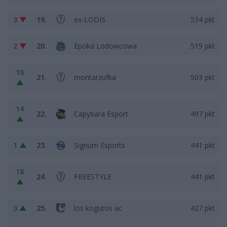
3 ▼
19.
ex-LODIS
534 pkt
2 ▼
20.
Epoka Lodowcowa
519 pkt
10
21.
montarzufka
503 pkt
▲
14
22.
Capybara Esport
497 pkt
▲
1 ▲
23.
Signum Esports
441 pkt
18
24.
FREESTYLE
441 pkt
▲
3 ▲
25.
los kogutos ac
427 pkt