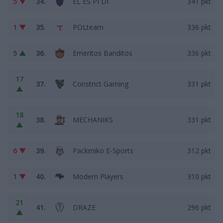
5 ▼
34.
EL ES PI DI
341 pkt
1 ▼
35.
POLteam
336 pkt
5 ▲
36.
Emeritos Banditos
336 pkt
17
37.
Constrict Gaming
331 pkt
▲
18
38.
MECHANIKS
331 pkt
▲
6 ▼
39.
Packmiko E-Sports
312 pkt
1 ▼
40.
Modern Players
310 pkt
21
41.
DRAZE
296 pkt
▲