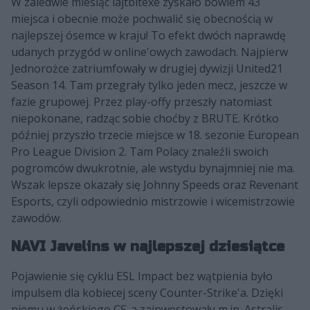
W zaledwie miesiąc lajtbitexe zyskało bowiem 43
miejsca i obecnie może pochwalić się obecnością w
najlepszej ósemce w kraju! To efekt dwóch naprawdę
udanych przygód w online'owych zawodach. Najpierw
Jednorożce zatriumfowały w drugiej dywizji United21
Season 14. Tam przegrały tylko jeden mecz, jeszcze w
fazie grupowej. Przez play-offy przeszły natomiast
niepokonane, radząc sobie choćby z BRUTE. Krótko
później przyszło trzecie miejsce w 18. sezonie European
Pro League Division 2. Tam Polacy znaleźli swoich
pogromców dwukrotnie, ale wstydu bynajmniej nie ma.
Wszak lepsze okazały się Johnny Speeds oraz Revenant
Esports, czyli odpowiednio mistrzowie i wicemistrzowie
zawodów.
NAVI Javelins w najlepszej dziesiątce
Pojawienie się cyklu ESL Impact bez wątpienia było
impulsem dla kobiecej sceny Counter-Strike'a. Dzięki
niemu w żeńskiego CS-a zainwestowały m.in. Astralis,