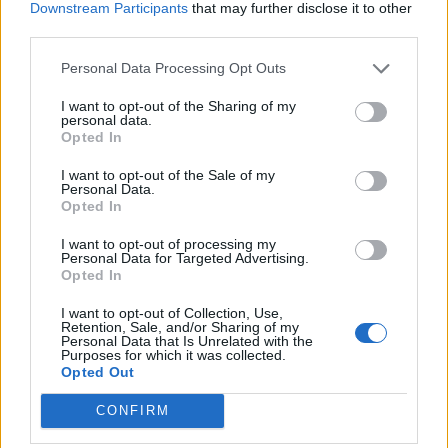
Downstream Participants
that may further disclose it to other
zasadniczej, podejmie Iron Wolves. Wilki grają w tym
third parties.
splicie fatalnie, o czym świadczy ich bilans 1-12. Nawet
po draftach widać, że już trochę nie biorą tych
Personal Data Processing Opt Outs
rozgrywek na poważnie, więc nie powinniśmy się
I want to opt-out of the Sharing of my
spodziewać zaciętego spotkania. Podobnie w
personal data.
przypadku kolejnego starcia, w którym Zero Tenacity
Opted In
zmierzy się z MattyUSA LODIS. Robert "Erdote" Nowak i
I want to opt-out of the Sale of my
spółka wygrali 11 meczów z rzędu i pewnie idą po
Personal Data.
Opted In
dwunasty. Natomiast LODIS po obiecującym początku
splitu znacznie osłabło.
I want to opt-out of processing my
Personal Data for Targeted Advertising.
Tak prezentuje się terminarz ostatniego
Opted In
dnia fazy zasadniczej Ultraliga 2024
I want to opt-out of Collection, Use,
Retention, Sale, and/or Sharing of my
Summer:
Personal Data that Is Unrelated with the
Purposes for which it was collected.
Opted Out
10 lipca
CONFIRM
18:00
OAE
vs
B2TG
BO1