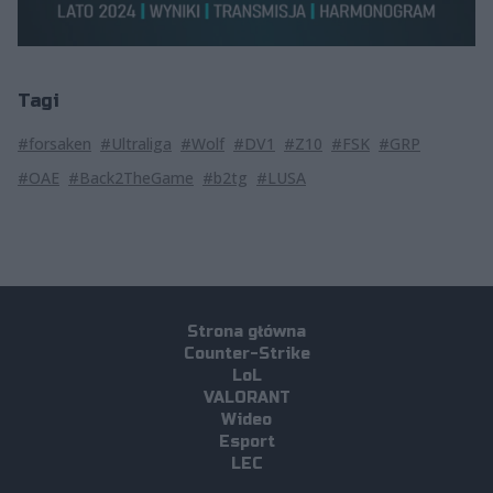
Tagi
#forsaken
#Ultraliga
#Wolf
#DV1
#Z10
#FSK
#GRP
#OAE
#Back2TheGame
#b2tg
#LUSA
Strona główna
Counter-Strike
LoL
VALORANT
Wideo
Esport
LEC