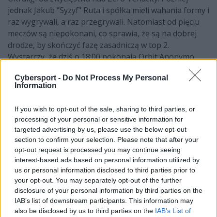
jednak Jakub "Syzyf" Ruta i spółka mieli wahania formy i
raz wygrywali, a raz przegrywali. Natomiast od pięciu
meczów są niepokonani, co sprawia, że są na dobrej
drodze, by skończyć fazę zasadniczą w top 2.
Wystarczy, że dziś o 18:00 pokonają Orbit Anonymo.
B2TG będzie zdecydowanym faworytem w tym starciu.
Cybersport -
Do Not Process My Personal
OAE przez pewien czas było najgorszą drużyną w lidze i
Information
dopiero od niedawna zaczęło lepiej się spisywać. Druga
odsłona środowego wieczoru to spotkanie pomiędzy
If you wish to opt-out of the sale, sharing to third parties, or
GRP Esports a devils.one. GRP jest już pewne zajęcia 4.
processing of your personal or sensitive information for
miejsca, a Diabły raczej skończą na 5. pozycji, co już nie
targeted advertising by us, please use the below opt-out
ma prawie żadnego znaczenia. W pierwszym
section to confirm your selection. Please note that after your
bezpośrednim starciu obu ekip górą było GRP.
opt-out request is processed you may continue seeing
interest-based ads based on personal information utilized by
Faworyci zdominują pozostałe mecze?
us or personal information disclosed to third parties prior to
your opt-out. You may separately opt-out of the further
Kolejne dwa mecze będą starciami faworytów z
disclosure of your personal information by third parties on the
IAB’s list of downstream participants. This information may
kopciuszkami. Najpierw Forsaken, które być może (w
also be disclosed by us to third parties on the
IAB’s List of
przypadku porażki B2TG) będzie walczyć o top 2 fazy