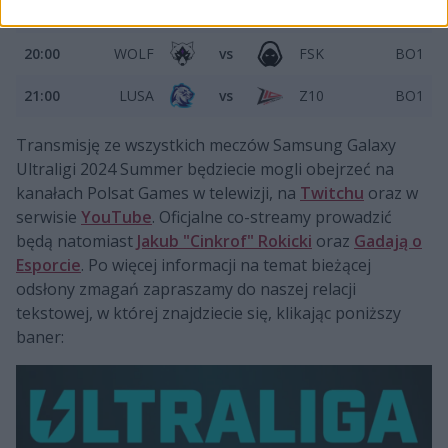
19:00
GRP
vs
DV1
BO1
20:00
WOLF
vs
FSK
BO1
21:00
LUSA
vs
Z10
BO1
Transmisję ze wszystkich meczów Samsung Galaxy
Ultraligi 2024 Summer będziecie mogli obejrzeć na
kanałach Polsat Games w telewizji, na
Twitchu
oraz w
serwisie
YouTube
. Oficjalne co-streamy prowadzić
będą natomiast
Jakub "Cinkrof" Rokicki
oraz
Gadają o
Esporcie
. Po więcej informacji na temat bieżącej
odsłony zmagań zapraszamy do naszej relacji
tekstowej, w której znajdziecie się, klikając poniższy
baner: