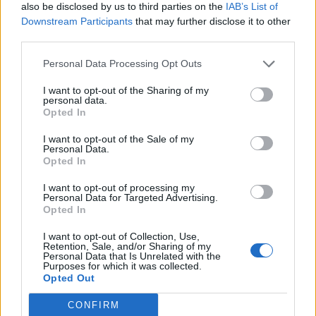
also be disclosed by us to third parties on the
IAB’s List of
Esports, jak i Forsaken przegrały swoje starcia.
Downstream Participants
that may further disclose it to other
Reprezentanci organizacji Marcina "Grypcia" Chwaleby
third parties.
nie poradzili sobie z NORD Esports, czyli
przedstawicielami ligi Północnej Europy. Zakapturzeni
Personal Data Processing Opt Outs
zaś musieli uznać wyższość NNO Prime, którego
I want to opt-out of the Sharing of my
częścią jest Lucjan "Shlatan" Ahmad. Trzeba przyznać
personal data.
Opted In
jednak, że FSK szczególnie w drugiej grze było bliskie
wyrównania, lecz ostatni cios zadała ekipa na co dzień
I want to opt-out of the Sale of my
grająca w Prime League. Jako że każdy mecz w tym
Personal Data.
Opted In
segmencie EM to mecz o życie, to formacje z Ultraligi
właśnie takowe straciły.
I want to opt-out of processing my
Personal Data for Targeted Advertising.
Opted In
Wyniki pierwszego dnia EMEA Masters
2024 Summer LCQ:
I want to opt-out of Collection, Use,
Retention, Sale, and/or Sharing of my
Personal Data that Is Unrelated with the
Purposes for which it was collected.
Drabinka A
Opted Out
17:00
FUT
2:0
ZNT
BO3
CONFIRM