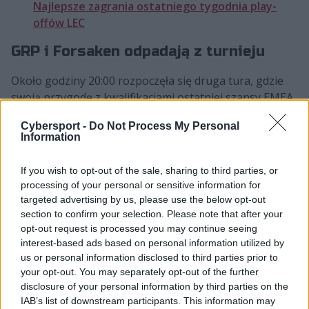
Najlepsze zagrania ostatniego tygodnia play-
offów LEC
GRP i Forsaken odpadają z turnieju
Około godziny 20:00 rozpoczęła się druga tura, gdzie
swoją przygodę z kwalifikacjami ostatniej szansy EMEA
Masters zaczęły drużyny z drabinek C i D. Tym razem
Cybersport -
Do Not Process My Personal
rozstrzygnięcia były jeszcze szybsze, gdyż każdy z
Information
pojedynków zakończył się wynikiem 2:0. Cieszyć się z
awansu do drugiej rundy zmagań może m.in. polska
If you wish to opt-out of the sale, sharing to third parties, or
brygada z Austrian Force willhaben. W pełni biało-
processing of your personal or sensitive information for
czerwona piątka triumfowała nad BeFive. Zadowoleni
targeted advertising by us, please use the below opt-out
ze swoich występów mogą być także trzej rodacy z
section to confirm your selection. Please note that after your
Atlety Esport, którzy pokonali Team UNiTY, a także
opt-out request is processed you may continue seeing
interest-based ads based on personal information utilized by
Jakub "Sinmivak" Rucki z UCAM Esports. Rodzimy
us or personal information disclosed to third parties prior to
toplaner rozprawił się z Dynamo Eclot.
your opt-out. You may separately opt-out of the further
disclosure of your personal information by third parties on the
Dobrych wieści natomiast nie ma dla fanów naszej
IAB’s list of downstream participants. This information may
sceny. Wszystko za sprawą tego, że zarówno GRP