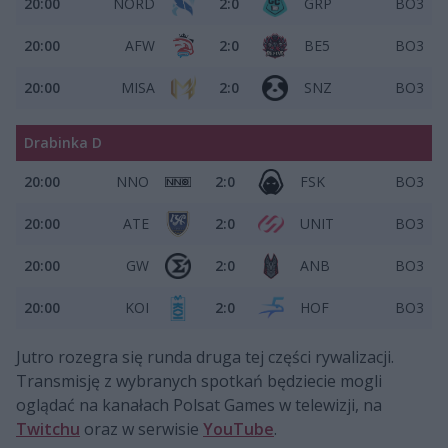
20:00
NORD
2:0
GRP
BO3
20:00
AFW
2:0
BE5
BO3
20:00
MISA
2:0
SNZ
BO3
Drabinka D
20:00
NNO
2:0
FSK
BO3
20:00
ATE
2:0
UNIT
BO3
20:00
GW
2:0
ANB
BO3
20:00
KOI
2:0
HOF
BO3
Jutro rozegra się runda druga tej części rywalizacji.
Transmisję z wybranych spotkań będziecie mogli
oglądać na kanałach Polsat Games w telewizji, na
Twitchu
oraz w serwisie
YouTube
.