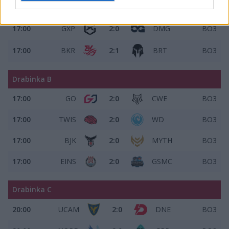
17:00
RFS
2:1
EKO
BO3
17:00
GXP
2:0
DMG
BO3
17:00
BKR
2:1
BRT
BO3
Drabinka B
17:00
GO
2:0
CWE
BO3
17:00
TWIS
2:0
WD
BO3
17:00
BJK
2:0
MYTH
BO3
17:00
EINS
2:0
GSMC
BO3
Drabinka C
20:00
UCAM
2:0
DNE
BO3