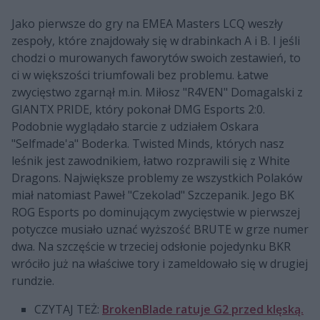
Jako pierwsze do gry na EMEA Masters LCQ weszły
zespoły, które znajdowały się w drabinkach A i B. I jeśli
chodzi o murowanych faworytów swoich zestawień, to
ci w większości triumfowali bez problemu. Łatwe
zwycięstwo zgarnął m.in. Miłosz "R4VEN" Domagalski z
GIANTX PRIDE, który pokonał DMG Esports 2:0.
Podobnie wyglądało starcie z udziałem Oskara
"Selfmade'a" Boderka. Twisted Minds, których nasz
leśnik jest zawodnikiem, łatwo rozprawili się z White
Dragons. Największe problemy ze wszystkich Polaków
miał natomiast Paweł "Czekolad" Szczepanik. Jego BK
ROG Esports po dominującym zwycięstwie w pierwszej
potyczce musiało uznać wyższość BRUTE w grze numer
dwa. Na szczęście w trzeciej odsłonie pojedynku BKR
wróciło już na właściwe tory i zameldowało się w drugiej
rundzie.
CZYTAJ TEŻ:
BrokenBlade ratuje G2 przed klęską.