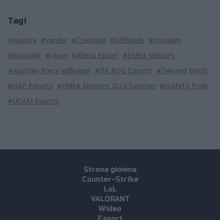
Tagi
#woolite
#vander
#Czekolad
#SelfMade
#forsaken
#Sinmivak
#r4ven
#Atleta Esport
#EMEA Masters
#Austrian Force willhaben
#BK ROG Esports
#Twisted Minds
#GRP Esports
#EMEA Masters 2024 Summer
#GIANTX Pride
#UCAM Esports
Strona główna
Counter-Strike
LoL
VALORANT
Wideo
Esport