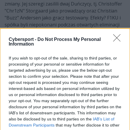
zmiany. Jej szeregi zasilili dwaj Duńczycy, tj. Christoffer
"Chr1zN" Storgaard jako prowadzący oraz Christian
"Buzz" Andersen jako gracz testowany. Efekty? F1KU i
spółka byli niepokonani podczas otwartych eliminacji
do IEM Rio 2024. A warto zaznaczyć, że na ich drodze
nie stanęli wcale tacy łatwi rywale. Wszak OG mierzyło
Cybersport -
Do Not Process My Personal
Information
się m.in. z PARIVISION, które chwilę wcześniej
rozgromiło 13:1 9INE. Z kolei w decydującym spotkaniu
If you wish to opt-out of the sale, sharing to third parties, or
drużyna Polaka okazała się lepsza od B8 Esports. Spora
processing of your personal or sensitive information for
w tym zasługa samego Miklasa, który z 39 fragami na
targeted advertising by us, please use the below opt-out
koncie był najskuteczniejszym zawodnikiem swojego
section to confirm your selection. Please note that after your
zespołu.
opt-out request is processed you may continue seeing
interest-based ads based on personal information utilized by
CZYTAJ TEŻ:
IEM Cologne 2024 i Polacy w fazie
us or personal information disclosed to third parties prior to
grupowej. Najlepszego z nich... nie ma już na
your opt-out. You may separately opt-out of the further
turnieju
disclosure of your personal information by third parties on the
IAB’s list of downstream participants. This information may
A Rebels? Cóż, ci po tym, jak udało im się przetrwać
also be disclosed by us to third parties on the
IAB’s List of
pierwszy dzień, odpadli już po inauguracyjnym
Downstream Participants
that may further disclose it to other