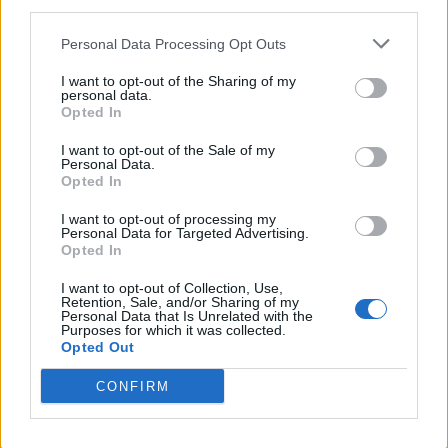
spotkaniu dnia drugiego. Przeszkodą nie do przejścia
third parties.
okazało się bowiem Fnatic, które ograło podopiecznych
Personal Data Processing Opt Outs
Grzegorza "SZPERA" Dziamałka 13:8. Jak się potem
okazało, dla Czarno-Pomarańczowych był to kolejny
I want to opt-out of the Sharing of my
personal data.
etap zwycięskiej podróży, zakończonej awansem do
Opted In
zamkniętych eliminacji. Po wyeliminowaniu Polaków po
dogrywce ograli oni także Gaimin Gladiators. A na sam
I want to opt-out of the Sale of my
Personal Data.
koniec rozprawili się z Teamem QUAZAR, chociaż to
Opted In
Rosjanie zaczęli od zwycięskiego Anubisa. Niemniej
dwie następne mapy, tj. Ancient i Vertigo, padły już
I want to opt-out of processing my
Personal Data for Targeted Advertising.
łupem Fnatic, które dzięki temu dostało się do etapu
Opted In
zamkniętego walki o IEM Rio 2024.
I want to opt-out of Collection, Use,
Retention, Sale, and/or Sharing of my
Lista uczestników zamkniętych
Personal Data that Is Unrelated with the
Purposes for which it was collected.
europejskich eliminacji do
IEM Rio 2024
:
Opted Out
CONFIRM