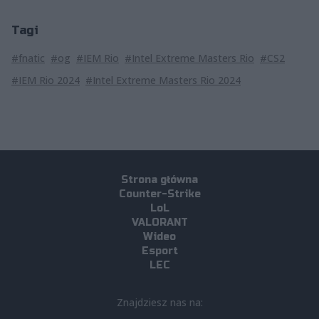
Tagi
#fnatic
#og
#IEM Rio
#Intel Extreme Masters Rio
#CS2
#IEM Rio 2024
#Intel Extreme Masters Rio 2024
Strona główna
Counter-Strike
LoL
VALORANT
Wideo
Esport
LEC
Znajdziesz nas na: