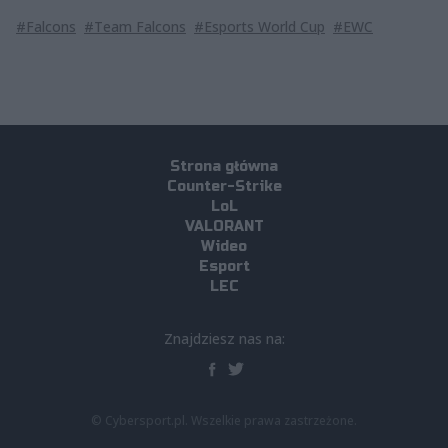
#Falcons
#Team Falcons
#Esports World Cup
#EWC
Strona główna
Counter-Strike
LoL
VALORANT
Wideo
Esport
LEC
Znajdziesz nas na:
© Cybersport.pl. Wszelkie prawa zastrzeżone.