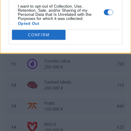
8.
1170
600 000 $
I want to opt-out of Collection, Use,
Retention, Sale, and/or Sharing of my
Personal Data that Is Unrelated with the
G2 Esports
Purposes for which it was collected.
9.
1150
Opted Out
450 000 $
CONFIRM
Kwangdong Freecs
10.
1110
350 000 $
Toronto Ultra
11.
720
250 000 $
Twisted Minds
12.
710
200 000 $
Fnatic
13.
660
150 000 $
MOUZ
14.
625
150 000 $