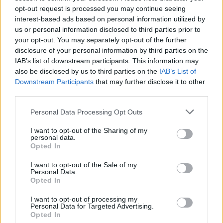
Team Liquid
2.
2545
opt-out request is processed you may continue seeing
4 000 000 $
interest-based ads based on personal information utilized by
us or personal information disclosed to third parties prior to
Team BDS
your opt-out. You may separately opt-out of the further
3.
2000
2 000 000 $
disclosure of your personal information by third parties on the
IAB’s list of downstream participants. This information may
also be disclosed by us to third parties on the
IAB’s List of
Team Vitality
4.
1650
Downstream Participants
that may further disclose it to other
1 500 000 $
third parties.
T1
Personal Data Processing Opt Outs
5.
1600
1 250 000 $
I want to opt-out of the Sharing of my
personal data.
Opted In
FaZe Clan
6.
1470
1 000 000 $
I want to opt-out of the Sale of my
Personal Data.
Opted In
Gaimin Gladiators
7.
1280
800 000 $
I want to opt-out of processing my
Personal Data for Targeted Advertising.
Opted In
Natus Vincere