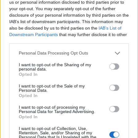
us or personal information disclosed to third parties prior to
dziedziny technologii i gamingu. W 2016 roku zaś wraz
your opt-out. You may separately opt-out of the further
z Jakobem Lundem Kristensenem stworzył Astralis.
disclosure of your personal information by third parties on the
Początkowo organizacja działała jedynie na scenie
IAB’s list of downstream participants. This information may
Counter-Strike'a, gdzie czterokrotnie sięgnęła po
also be disclosed by us to third parties on the
IAB’s List of
mistrzostwo świata. Żadna inna formacja nie osiągnęła
Downstream Participants
that may further disclose it to other
tego tak wiele razy! To również pod szyldem AST
third parties.
zbudowano skład uznawany za jeden z najlepszych w
Personal Data Processing Opt Outs
historii. Z czasem marka rozszerzyła pole swojego
funkcjonowania, angażując się w takie gry, jak FIFA,
I want to opt-out of the Sharing of my
personal data.
Rainbow Six: Siege, Fortnite oraz League of Legends. W
Opted In
żadnej z nich nie udało jej się jednak powtórzyć
wyczynów z CS:GO.
I want to opt-out of the Sale of my
Personal Data.
Opted In
CZYTAJ TEŻ:
Anonymo z nieoczekiwaną pomocą
byłego CEO Illuminar
I want to opt-out of processing my
Personal Data for Targeted Advertising.
–
Nikolaj Nyholm ustąpił ze stanowiska dyrektora
Opted In
generalnego, powracając do roli członka zarządu
I want to opt-out of Collection, Use,
Astralis i innych zewnętrznych projektów. Jakob
Retention, Sale, and/or Sharing of my
Personal Data that Is Unrelated with the