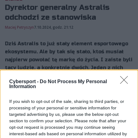
Dyrektor generalny Astralis
odchodzi ze stanowiska
Maciej Petryszyn
7.10.2024, godz. 21:12
Dziś Astralis to już stały element esportowego
ekosystemu. Ale by tak się stało, ktoś musiał
najpierw powołać tę markę do życia. I zaiste byli
tacy ludzie, a konkretnie dwóch. Jeden z nich
postanowił jednak zmienić swoje zaangażowanie
Cybersport -
Do Not Process My Personal
w projekt.
Information
If you wish to opt-out of the sale, sharing to third parties, or
Zmiany w zarządzie Astralis
processing of your personal or sensitive information for
targeted advertising by us, please use the below opt-out
Funkcję dyrektora generalnego Astralis opuścił kilka
section to confirm your selection. Please note that after your
dni temu Nikolaj Nyholm. 49-latek to przedsiębiorca,
opt-out request is processed you may continue seeing
interest-based ads based on personal information utilized by
który w sumie powołał do życia siedem startupów z