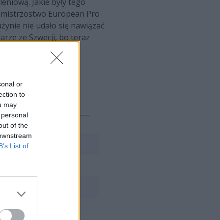
eniową. Jakie były tego
cemistrzostwo European Pro
żynie nie udało się nawiązać
arze ze Szwecji, bo teraz
sonal or
ection to
ou may
ad
 personal
out of the
 downstream
B’s List of