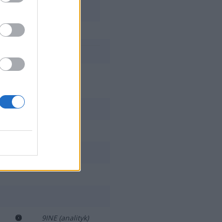
LI
9INE (analityk)