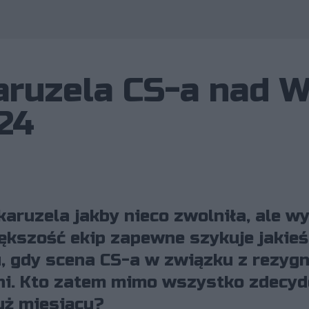
Wykorzystano zdjęcia nale
ruzela CS-a nad W
24
ruzela jakby nieco zwolniła, ale wyd
iększość ekip zapewne szykuje jakie
, gdy scena CS-a w związku z rezygna
ni. Kto zatem mimo wszystko zdecyd
uż miesiącu?