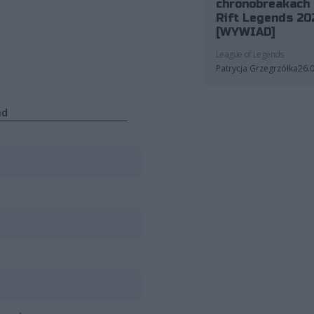
chronobreakach 
Rift Legends 20
[WYWIAD]
League of Legends
Patrycja Grzegrzółka
26.
ad