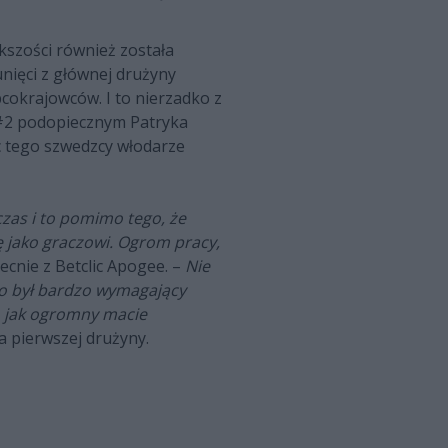
ększości również została
unięci z głównej drużyny
cokrajowców. I to nierzadko z
 #2 podopiecznym Patryka
c tego szwedzcy włodarze
czas i to pomimo tego, że
ę jako graczowi. Ogrom pracy,
ecnie z Betclic Apogee. –
Nie
To był bardzo wymagający
, jak ogromny macie
ka pierwszej drużyny.