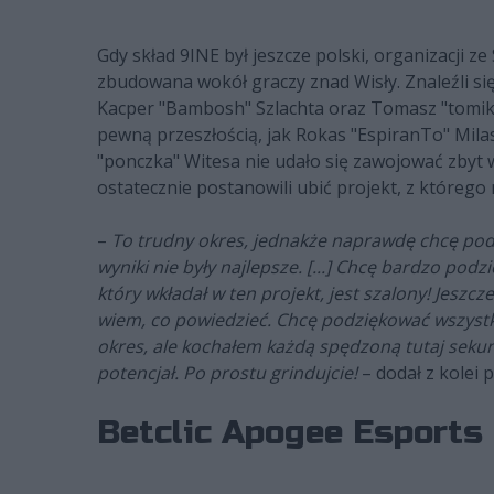
Gdy skład 9INE był jeszcze polski, organizacji z
zbudowana wokół graczy znad Wisły. Znaleźli się
Kacper "Bambosh" Szlachta oraz Tomasz "tomiko"
pewną przeszłością, jak Rokas "EspiranTo" Mil
"ponczka" Witesa nie udało się zawojować zbyt
ostatecznie postanowili ubić projekt, z którego n
–
To trudny okres, jednakże naprawdę chcę podzi
wyniki nie były najlepsze. [...] Chcę bardzo p
który wkładał w ten projekt, jest szalony! Jeszcz
wiem, co powiedzieć. Chcę podziękować wszyst
okres, ale kochałem każdą spędzoną tutaj seku
potencjał. Po prostu grindujcie!
– dodał z kolei 
Betclic Apogee Esports