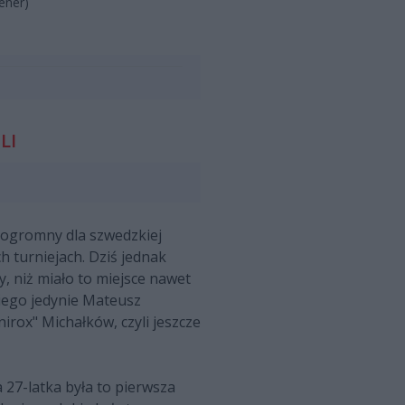
ener)
LI
n ogromny dla szwedzkiej
ch turniejach. Dziś jednak
y, niż miało to miejsce nawet
niego jedynie Mateusz
irox" Michałków, czyli jeszcze
 27-latka była to pierwsza