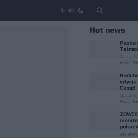
Hot news
Pasha 
Tatrac
Counter-Str
Adrian Ko
Nadcho
edycja
Camp!
Counter-Str
Adrian Ko
ZOWIE 
monito
pokazi
Bez kategor