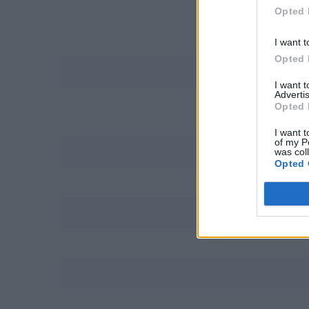
Opted 
I want t
Opted 
I want 
Advertis
Opted 
PRZYSZLI
I want t
of my P
was col
Opted 