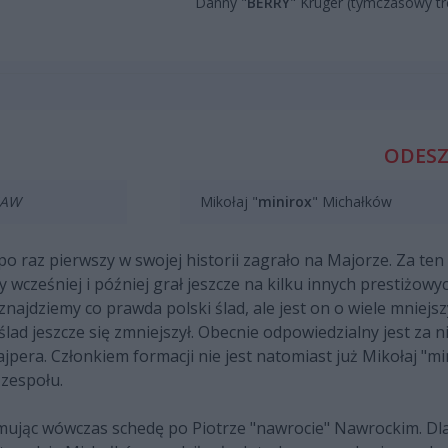
Danny "
BERRY
" Krüger (tymczasowy tr
ODESZ
SAW
Mikołaj "
minirox
" Michałków
o raz pierwszy w swojej historii zagrało na Majorze. Za te
y wcześniej i później grał jeszcze na kilku innych prestiżowy
znajdziemy co prawda polski ślad, ale jest on o wiele mniejsz
lad jeszcze się zmniejszył. Obecnie odpowiedzialny jest za 
jpera. Członkiem formacji nie jest natomiast już Mikołaj "min
zespołu.
jmując wówczas schedę po Piotrze "nawrocie" Nawrockim. Dla