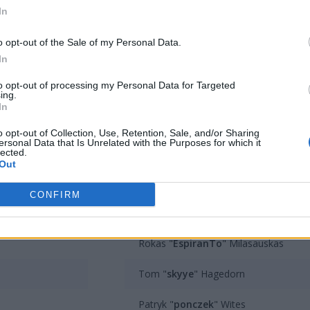
In
–
o opt-out of the Sale of my Personal Data.
In
to opt-out of processing my Personal Data for Targeted
ing.
In
ODESZ
o opt-out of Collection, Use, Retention, Sale, and/or Sharing
ersonal Data that Is Unrelated with the Purposes for which it
Milan "
hypex
" Polowiec
lected.
Out
Arnas "
Sterzig
" Kavoliunas
CONFIRM
Roman "
n0te
" Hamze
Rokas "
EspiranTo
" Milasauskas
Tom "
skyye
" Hagedorn
Patryk "
ponczek
" Wites