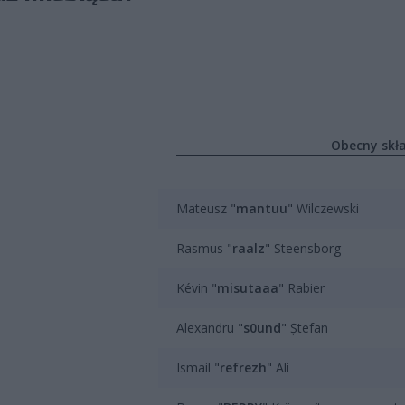
Obecny skł
Mateusz "
mantuu
" Wilczewski
Rasmus "
raalz
" Steensborg
Kévin "
misutaaa
" Rabier
Alexandru "
s0und
" Ștefan
Ismail "
refrezh
" Ali