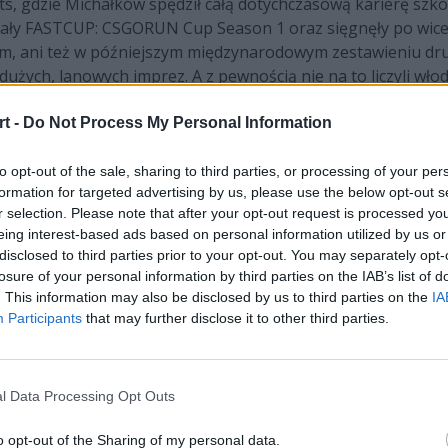
, gdzie Michałków spędził całą dotychczasową karierę szkol
wygrały FASTCUP: CSGORUN Cup Season 1 oraz sięgnęły po wi
kim, ani też w późniejszym międzynarodowym zestawieniu dru
dużych, lanowych imprez. A z pewnością nie na to liczyli włod
on wonder".
t -
Do Not Process My Personal Information
to opt-out of the sale, sharing to third parties, or processing of your per
formation for targeted advertising by us, please use the below opt-out s
r selection. Please note that after your opt-out request is processed y
Obecny skł
eing interest-based ads based on personal information utilized by us or
disclosed to third parties prior to your opt-out. You may separately opt-
losure of your personal information by third parties on the IAB’s list of
–
. This information may also be disclosed by us to third parties on the
IA
Participants
that may further disclose it to other third parties.
–
–
l Data Processing Opt Outs
–
o opt-out of the Sharing of my personal data.