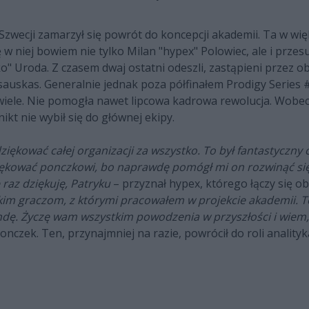
e Szwecji zamarzył się powrót do koncepcji akademii. Ta w wi
 w niej bowiem nie tylko Milan "hypex" Polowiec, ale i przes
 Uroda. Z czasem dwaj ostatni odeszli, zastąpieni przez ob
asauskas. Generalnie jednak poza półfinałem Prodigy Series
 wiele. Nie pomogła nawet lipcowa kadrowa rewolucja. Wobe
ikt nie wybił się do głównej ekipy.
ękować całej organizacji za wszystko. To był fantastyczny 
odziękować ponczkowi, bo naprawdę pomógł mi on rozwinąć si
e raz dziękuję, Patryku
– przyznał hypex, którego łączy się ob
kim graczom, z którymi pracowałem w projekcie akademii. 
ndę. Życzę wam wszystkim powodzenia w przyszłości i wiem
ponczek. Ten, przynajmniej na razie, powrócił do roli anality