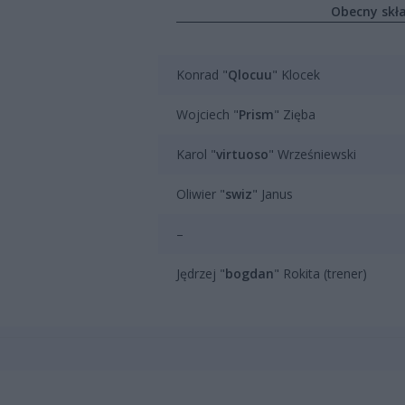
Obecny skł
Konrad "
Qlocuu
" Klocek
Wojciech "
Prism
" Zięba
Karol "
virtuoso
" Wrześniewski
Oliwier "
swiz
" Janus
–
Jędrzej "
bogdan
" Rokita (trener)