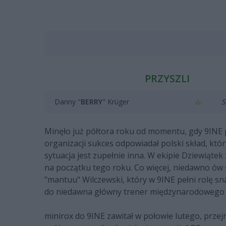
PRZYSZLI
Danny "
BERRY
" Krüger
Minęło już półtora roku od momentu, gdy 9INE p
organizacji sukces odpowiadał polski skład, któr
sytuacja jest zupełnie inna. W ekipie Dziewiątek 
na początku tego roku. Co więcej, niedawno ów ś
"mantuu" Wilczewski, który w 9INE pełni rolę sna
do niedawna główny trener międzynarodowego 
minirox do 9INE zawitał w połowie lutego, prze