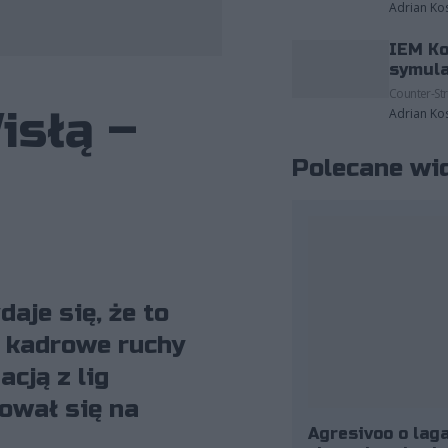
Adrian Ko
IEM Ko
żące do: 9INE | Betclic Apogee Esports.
symula
Counter-Str
isłą –
Adrian Ko
Polecane wi
aje się, że to
ś kadrowe ruchy
cją z lig
ował się na
Agresivoo o laga