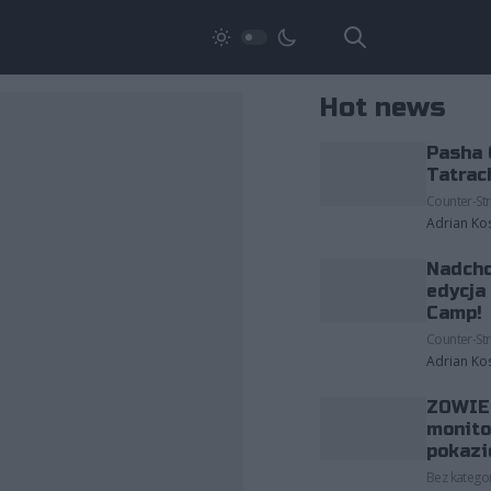
Hot news
Pasha 
Tatrac
Counter-Str
Adrian Ko
Nadcho
edycja
Camp!
Counter-Str
Adrian Ko
ZOWIE 
monito
pokazi
Bez kategor