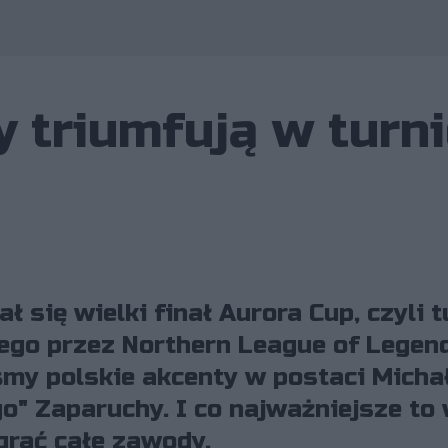
y triumfują w turni
 się wielki finał Aurora Cup, czyli t
go przez Northern League of Legen
śmy polskie akcenty w postaci Micha
o" Zaparuchy. I co najważniejsze to 
grać całe zawody.