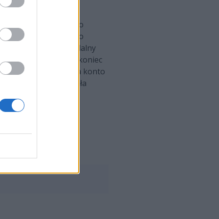
m spotkania można było
li z VNC jeśli chodzi o
da z nich miała absurdalny
. Dwa pierwsze punkty koniec
 oczko zawędrowało na konto
trolowanym stylu została