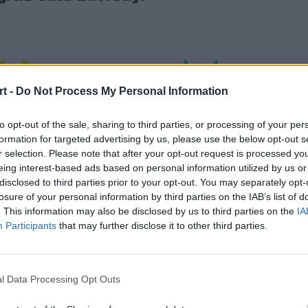
1:3
Verda
t -
Do Not Process My Personal Information
to opt-out of the sale, sharing to third parties, or processing of your per
i, ale ostatecznie to Roison i 
formation for targeted advertising by us, please use the below opt-out s
r selection. Please note that after your opt-out request is processed y
eing interest-based ads based on personal information utilized by us or
disclosed to third parties prior to your opt-out. You may separately opt-
ział w Aurora Cup, gdzie w barwach Verdant walczyli o mistr
losure of your personal information by third parties on the IAB’s list of
oczątek rozprawili się z Dusty, następnie z INT Esports a na
. This information may also be disclosed by us to third parties on the
IA
miejsce w play-offach zmagań. Tam w ćwierćfinale zestawiono
Participants
that may further disclose it to other third parties.
ło widać, że różnica poziomów jest spora, bo VER zamknęło 
atalia, w której formacji dwójki Polaków przyszło się zmier
i, ale na szczęście rodzimemu duetowi udało się też szczęśli
l Data Processing Opt Outs