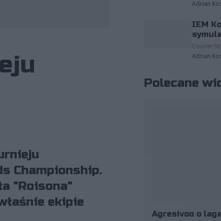
Adrian Ko
IEM Ko
fot. Krystian Szczęsny
symula
Counter-Str
eju
Adrian Ko
Polecane wi
urnieju
ds Championship.
ła "Roisona"
właśnie ekipie
Agresivoo o laga