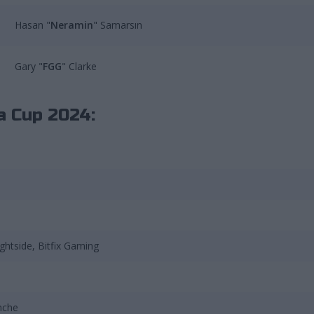
Hasan "
Neramin
" Samarsın
Gary "
FGG
" Clarke
a Cup 2024:
ghtside, Bitfix Gaming
nche