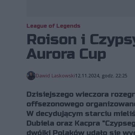
League of Legends
Roison i Czyps
Aurora Cup
Dawid Laskowski
12.11.2024, godz. 22:25
Dzisiejszego wieczora rozegrał
offsezonowego organizowane
W decydującym starciu mieli
Dubiela oraz Kacpra "Czypseg
dwójki Polaków udało się wy