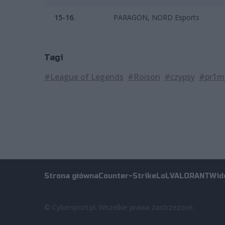
15-16.
PARAGON, NORD Esports
Tagi
#League of Legends
#Roison
#czypsy
#pr1m
Strona główna
Counter-Strike
LoL
VALORANT
Wid
© Cybersport.pl. Wszelkie prawa zastrzeżone.