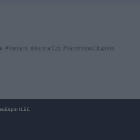
e
#Verdant
#Aurora Cup
#Venomcrest Esports
eo
Esport
LEC