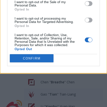
po koreańskim leśniku przejąć ma reprezentant Top
I want to opt-out of the Sale of my
Personal Data.
Esports – Gao "Tian" Tian-Liang. Ten bowiem nie
Opted In
będzie kontynuował współpracy z TES, a jego miejsce w
zespole zająć ma Seo "Kanavi" Jin-hyeok. Z kolei
I want to opt-out of processing my
Personal Data for Targeted Advertising.
wspierającym Weibo Gaming od przyszłego sezonu ma
Opted In
zostać ćwierćfinalista Worlds 2024 – Fu "Hang" Ming-
Hang. I to podobno tyle, jeśli chodzi o roszady.
I want to opt-out of Collection, Use,
Retention, Sale, and/or Sharing of my
Pozostała trójka, czyli Chen "Breathe" Chen, Li "Xiaohu"
Personal Data that Is Unrelated with the
Purposes for which it was collected.
Yuan-Hao oraz Wang "Light" Guang-Yu, mają
Opted Out
kontynuować grę dla organizacji.
CONFIRM
Tak według plotek ma wyglądać skład
Weibo Gaming na przyszły sezon LPL-a:
Chen "
Breathe
" Chen
Gao "
Tian
" Tian-Liang
Li "
Xiaohu
" Yuan-Hao