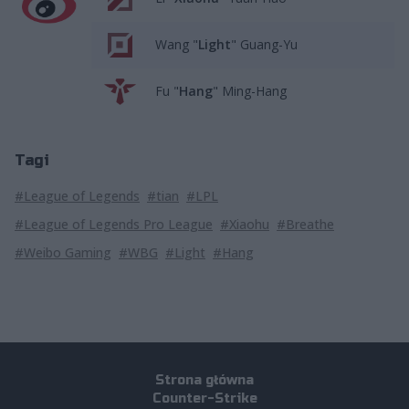
Wang "
Light
" Guang-Yu
Fu "
Hang
" Ming-Hang
Tagi
#League of Legends
#tian
#LPL
#League of Legends Pro League
#Xiaohu
#Breathe
#Weibo Gaming
#WBG
#Light
#Hang
Strona główna
Counter-Strike