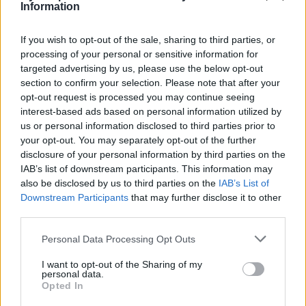
Information
graczy TES i LNG?
Wygląda na to, że i Weibo Gaming jest już gotowe na
If you wish to opt-out of the sale, sharing to third parties, or
processing of your personal or sensitive information for
LPL 2025. A przynajmniej tak twierdzi redakcja
targeted advertising by us, please use the below opt-out
ChinaGAP. Według jej
źródeł
bowiem WBG to kolejna
section to confirm your selection. Please note that after your
drużyna, która rzekomo już dogadała wszystkich
opt-out request is processed you may continue seeing
zawodników. I jak można się było spodziewać, nie
interest-based ads based on personal information utilized by
obejdzie się najwidoczniej bez zmian. Te mają być dwie.
us or personal information disclosed to third parties prior to
Z zespołem rozstali się ponoć Liu "Crisp" Qing-Song
your opt-out. You may separately opt-out of the further
oraz Lee "Tarzan" Seung-yong. Ten pierwszy podobno
disclosure of your personal information by third parties on the
IAB’s list of downstream participants. This information may
znalazł już dla siebie nowy dom. Pod skrzydła wzięło go
also be disclosed by us to third parties on the
IAB’s List of
bowiem Top Esports. Jeśli chodzi natomiast o Tarzana,
Downstream Participants
that may further disclose it to other
to jego przyszłość na tę chwilę nie jest jeszcze znana.
third parties.
CZYTAJ TEŻ:
Top Esports w komplecie? Gracze
Personal Data Processing Opt Outs
Weibo Gaming i JD Gaming mają dołączyć do
drużyny
I want to opt-out of the Sharing of my
personal data.
Opted In
Kim zatem są następcy wspomnianej dwójki? Pałeczkę