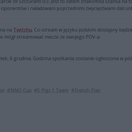
tarcie ze Szczurami 0:3. Jest to zatem znakomita szansa na to
oponentów i naładowani poprzednimi zwycięstwami dali sobie
pna na
Twitchu
. Co-stream w języku polskim dostępny będz
dzie mógł streamować mecze ze swojego POV-a.
tek, 6 grudnia. Godzina spotkania zostanie ogłoszona w póź
oo
#NNO Cup
#5 Pigs 1 Team
#French Flair