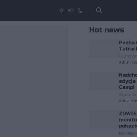
Hot news
Pasha 
Tatrac
Counter-Str
Adrian Ko
Nadcho
edycja
Camp!
Counter-Str
Adrian Ko
ZOWIE 
monito
pokazi
Bez kategor