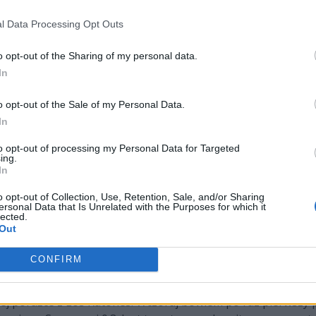
BO5
l Data Processing Opt Outs
vs
French
17:00
o opt-out of the Sharing of my personal data.
In
ją się odgryźć Francuzom
o opt-out of the Sale of my Personal Data.
In
siaj bój z French Flair. Zespół byłego dżunglera Teamu Hereti
i NNO Cup i wówczas przegrał 2:3. Niemniej w czterech z pię
to opt-out of processing my Personal Data for Targeted
ing.
ć tylko dwie. Dziś zatem nadarzy się okazja na to, aby odpł
In
o opt-out of Collection, Use, Retention, Sale, and/or Sharing
ersonal Data that Is Unrelated with the Purposes for which it
yszły rok LEC. Tak prezentuje się nowa drużyna
lected.
Out
rzegrało jeszcze ani jednej potyczki. Najpierw mierzyło się 
CONFIRM
ełni polska piątka nie miała zbyt wiele do powiedzenia z ba
rros. Hiszpanie równie szybko musieli uznać wyższość rywali
ej porażce z Los Ratones. Wczoraj bowiem po raz pierwszy po