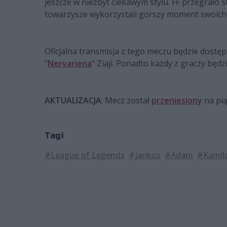
jeszcze w niezbyt ciekawym stylu. FF przegrało s
towarzysze wykorzystali gorszy moment swoich 
Oficjalna transmisja z tego meczu będzie dostę
"
Nervariena
" Ziaji. Ponadto każdy z graczy bę
AKTUALIZACJA
: Mecz został
przeniesiony
na pią
Tagi
#League of Legends
#jankos
#Adam
#Kamil