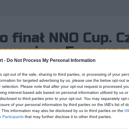
o finał NNO Cup. C
ewanż na Francuza
t -
Do Not Process My Personal Information
to opt-out of the sale, sharing to third parties, or processing of your per
formation for targeted advertising by us, please use the below opt-out s
r selection. Please note that after your opt-out request is processed y
Jankowskiego jest już o krok od awa
eing interest-based ads based on personal information utilized by us or
 drodze stanie jednak ekipa, która ja
disclosed to third parties prior to your opt-out. You may separately opt-
losure of your personal information by third parties on the IAB’s list of
m turnieju. Czy będzie rewanż?
. This information may also be disclosed by us to third parties on the
IA
Participants
that may further disclose it to other third parties.