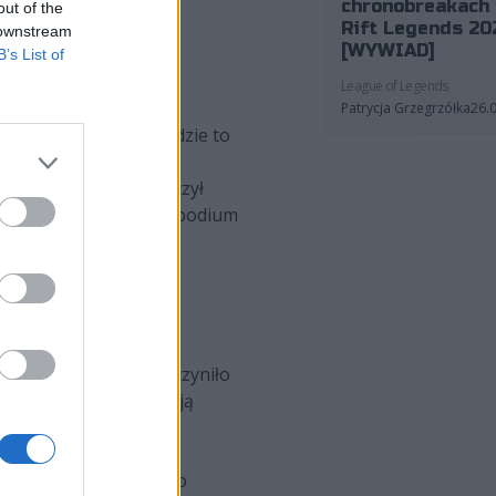
chronobreakach 
out of the
Rift Legends 20
 downstream
[WYWIAD]
B’s List of
League of Legends
Patrycja Grzegrzółka
26.
nglera, to dla niego będzie to
rmacją udało mu się
g zresztą także zakończył
nął na drugim miejscu podium
ejął pałeczkę po Liu
fikacje, jakie WBG poczyniło
 "Light" Guang-Yu, mają
żungli i wsparciu. A to