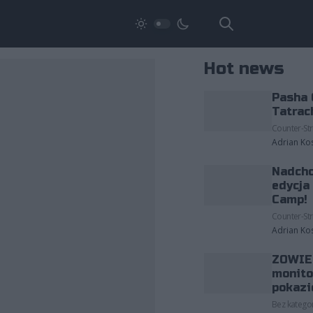
Hot news
Pasha 
Tatrac
Counter-Str
Adrian Ko
Nadcho
edycja
Camp!
Counter-Str
Adrian Ko
ZOWIE 
monito
pokazi
Bez kategor