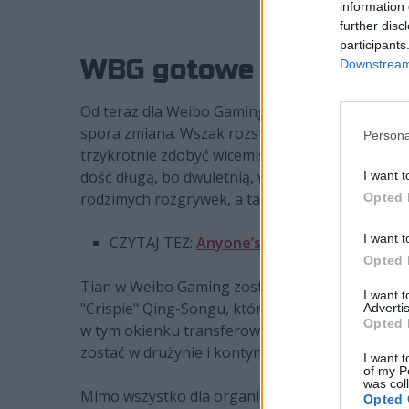
information 
further disc
participants
WBG gotowe na przyszł
Downstream 
Od teraz dla Weibo Gaming grać będą
Gao "Tian
spora zmiana. Wszak rozstał się on z Top Esports
Persona
trzykrotnie zdobyć wicemistrzostwo LPL-a, a do 
dość długą, bo dwuletnią, współpracę z poprze
I want t
rodzimych rozgrywek, a także dwukrotnie docier
Opted 
I want t
CZYTAJ TEŻ:
Anyone’s Legend żegna swojeg
Opted 
Tian w Weibo Gaming został następcą pożegnan
I want 
"Crispie" Qing-Songu, który kilka dni temu dołą
Advertis
Opted 
w tym okienku transferowym. Pozostała trójka, 
zostać w drużynie i kontynuować dla niej grę.
I want t
of my P
was col
Mimo wszystko dla organizacji są to spore zmian
Opted 