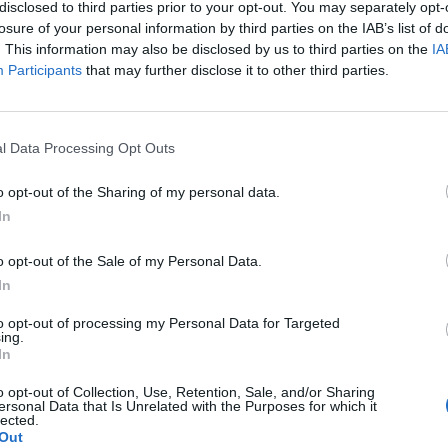
disclosed to third parties prior to your opt-out. You may separately opt-
losure of your personal information by third parties on the IAB’s list of
. This information may also be disclosed by us to third parties on the
IA
y rok zmagań
Participants
that may further disclose it to other third parties.
" Tian-Liang
oraz
Fu "Hang" Ming-Hang
. Jeśli chodzi o dżu
, którego częścią był przez ostatnie trzy lata. Wraz z tą fo
l Data Processing Opt Outs
tego też dwa razy pojawił się na mistrzostwach świata. Han
dnim klubem, którym było LNG Esports. Ze Smokami raz sta
o opt-out of the Sharing of my personal data.
ał do ćwierćfinału Worlds.
In
o opt-out of the Sale of my Personal Data.
o dżunglera. Tarzan coraz bliżej drużyny?
In
ego niedawno Lee "Tarzana" Seung-yonga. Z kolei Hang prz
to opt-out of processing my Personal Data for Targeted
czył do Top Esports. Wygląda jednak na to, że to jedyne mody
ing.
In
czyli Chen "Breathe" Chen, Li "Xiaohu" Yuan-Hao oraz Wang
o opt-out of Collection, Use, Retention, Sale, and/or Sharing
ersonal Data that Is Unrelated with the Purposes for which it
lected.
y, gdyż do roszad doszło na dwóch kluczowych pozycjach – d
Out