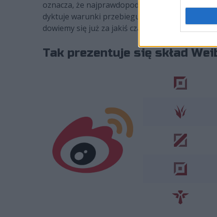
oznacza, że najprawdopodobniej zmieni się niec
dyktuje warunki przebiegu potyczek, dlatego t
dowiemy się już za jakiś czas.
Tak prezentuje się skład We