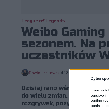
League of Legends
Weibo Gaming z
sezonem. Na p
uczestników W
Dawid Laskowski
4.12.2024, godz. 11:22
Cyberspor
Dzisiaj rano wśród ekip bior
If you wish 
do wielu zmian. Jedną z ważn
sensitive in
confirm you
rozgrywek, pozyskał dwóch n
continue se