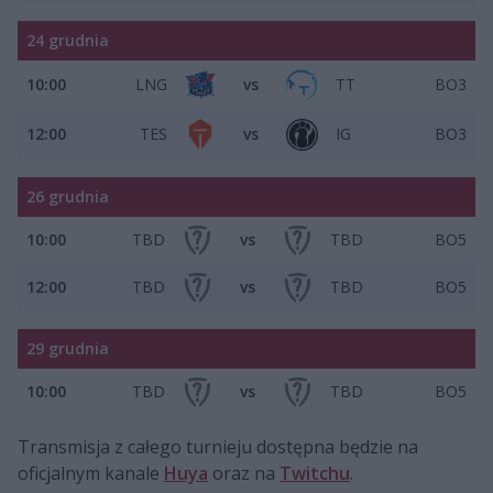
24 grudnia
10:00
LNG
vs
TT
BO3
12:00
TES
vs
IG
BO3
26 grudnia
10:00
TBD
vs
TBD
BO5
12:00
TBD
vs
TBD
BO5
29 grudnia
10:00
TBD
vs
TBD
BO5
Transmisja z całego turnieju dostępna będzie na
oficjalnym kanale
Huya
oraz na
Twitchu
.