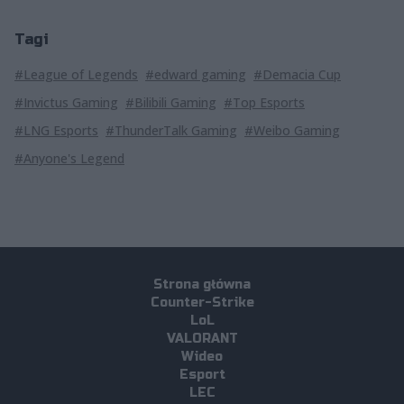
Tagi
#League of Legends
#edward gaming
#Demacia Cup
#Invictus Gaming
#Bilibili Gaming
#Top Esports
#LNG Esports
#ThunderTalk Gaming
#Weibo Gaming
#Anyone's Legend
Strona główna
Counter-Strike
LoL
VALORANT
Wideo
Esport
LEC