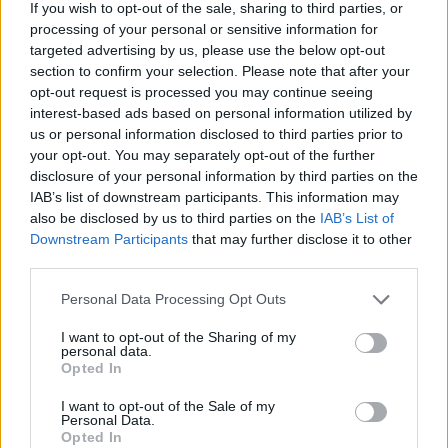
If you wish to opt-out of the sale, sharing to third parties, or
CZYTAJ TEŻ:
Silv4n nie będzie komentował u
processing of your personal or sensitive information for
targeted advertising by us, please use the below opt-out
Nervariena. „Nie ma dla mnie miejsca w stałym
section to confirm your selection. Please note that after your
składzie”
opt-out request is processed you may continue seeing
interest-based ads based on personal information utilized by
Gorące starcie TES z IG
us or personal information disclosed to third parties prior to
your opt-out. You may separately opt-out of the further
We wtorek zaś na placu boju Demacia Cup ponownie
disclosure of your personal information by third parties on the
będziemy mieli możliwość zobaczyć dwa mecze. W
IAB’s list of downstream participants. This information may
pierwszym z nich LNG Esports stanie w szranki z
also be disclosed by us to third parties on the
IAB’s List of
ThunderTalk Gaming. I tutaj, o dziwo, faworyta trudno
Downstream Participants
that may further disclose it to other
wskazać. W czystej teorii powinny być to Smoki. Ich
third parties.
szeregi jednak zostały gruntownie przebudowane,
Personal Data Processing Opt Outs
przez co w ekipie ostali się tylko Tang "Zika" Hua-Yu
oraz Wei "Weiwei" Bo-Han. TT z kolei w grupie C było w
I want to opt-out of the Sharing of my
stanie pokonać m.in. nowe JD Gaming.
personal data.
Opted In
Nie ważne natomiast jakie byłoby rozstrzygnięcie
I want to opt-out of the Sale of my
poprzedniej batalii, to po niej rozegra się chyba
Personal Data.
Opted In
najbardziej elektryzujące spotkanie. Dojdzie bowiem do