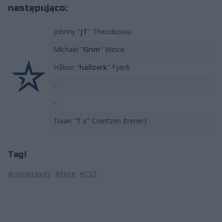
następująco:
Johnny "⁠
JT⁠
" Theodosiou
Michael "⁠
Grim⁠
" Wince
Håkon "
hallzerk
" Fjærli
–
–
Tiaan "⁠
T.c
⁠" Coertzen (trener)
Tagi
#compLexity
#Elige
#CS2