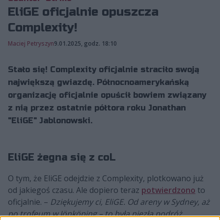
EliGE oficjalnie opuszcza
Complexity!
Maciej Petryszyn
9.01.2025, godz. 18:10
Stało się! Complexity oficjalnie straciło swoją
największą gwiazdę. Północnoamerykańską
organizację oficjalnie opuścił bowiem związany
z nią przez ostatnie półtora roku Jonathan
"⁠EliGE⁠" Jablonowski.
EliGE żegna się z coL
O tym, że EliGE odejdzie z Complexity, plotkowano już
od jakiegoś czasu. Ale dopiero teraz
potwierdzono
to
oficjalnie. –
Dziękujemy ci, EliGE. Od areny w Sydney, aż
po trofeum w Jönköping – to była niezła podróż.