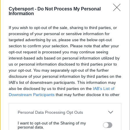
Życzymy ci wszystkiego najlepszego w twojej dalszej
Cybersport -
Do Not Process My Personal
karierze!
– możemy wyczytać w oficjalnym komunikacie
Information
opublikowanym przez organizację. Sam Jablonowski po
tym, jak latem 2023 roku przyszedł z Teamu Liquid,
If you wish to opt-out of the sale, sharing to third parties, or
zagrał z coL na dwóch Majorach, tj. w Kopenhadze i
processing of your personal or sensitive information for
Szanghaju. Do tego on i jego partnerzy okazali się
targeted advertising by us, please use the below opt-out
najlepsi podczas ESL Challenger Jönköping 2024 oraz
section to confirm your selection. Please note that after your
zajęli drugie miejsce podczas Intel Extreme Masters
opt-out request is processed you may continue seeing
Sydney 2023. Dodatkowo EliGE był współautorem 5.
interest-based ads based on personal information utilized by
us or personal information disclosed to third parties prior to
miejsca w rankingu HLTV – najlepszego w historii
your opt-out. You may separately opt-out of the further
Complexity.
disclosure of your personal information by third parties on the
IAB’s list of downstream participants. This information may
Więcej informacji o zimowych transferach na scenie
also be disclosed by us to third parties on the
IAB’s List of
Downstream Participants
that may further disclose it to other
Counter-Strike'a 2:
third parties.
Personal Data Processing Opt Outs
I want to opt-out of the Sharing of my
personal data.