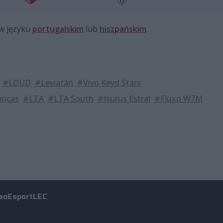
 w języku
portugalskim
lub
hiszpańskim
.
#LOUD
#Leviatán
#Vivo Keyd Stars
ricas
#LTA
#LTA South
#Isurus Estral
#Fluxo W7M
eo
Esport
LEC