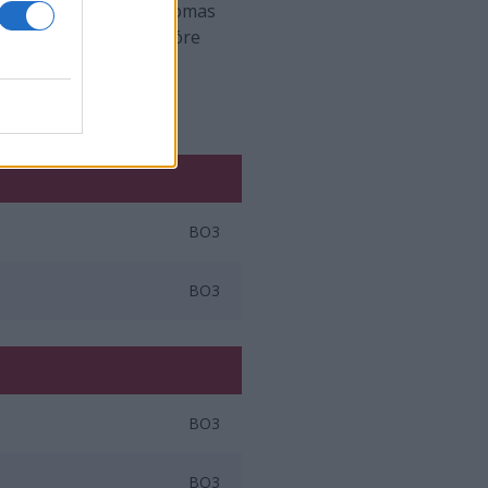
st trener formacji, Thomas
no szukać nazwisk, które
BO3
BO3
BO3
BO3