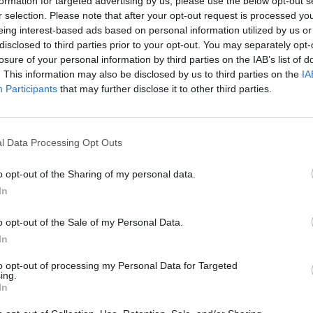
formation for targeted advertising by us, please use the below opt-out s
mbiego już pierwszego dnia
r selection. Please note that after your opt-out request is processed y
eing interest-based ads based on personal information utilized by us or
disclosed to third parties prior to your opt-out. You may separately opt-
ochę o formalnościach. Format LTA South znacząco różni się
losure of your personal information by third parties on the IAB’s list of
j konferencji od razu mamy wszak do czynienia z drabinką
. This information may also be disclosed by us to third parties on the
IA
 jeszcze udziału w play-offach. Do nich zakwalifikują się czt
Participants
that may further disclose it to other third parties.
choć, co intrygujące, ostatnia runda odbędzie się w... BO1.
. Czajek stanie dziś przed największym wyzwaniem
l Data Processing Opt Outs
 o czterech. Na pierwszy ogień idą ekipy znane wszystkim z w
o opt-out of the Sharing of my personal data.
UD. I jak to zwykle bywało, tym razem na ich pokładzie rów
In
znanych nazwisk: PAIN po zeszłym sezonie nie zmieniło ani 
 Polskiego wspierającego zobaczymy zaś już w drugim meczu
o opt-out of the Sale of my Personal Data.
wydają się nieco enigmatyczni, bowiem cała piątka dołączyła
In
to opt-out of processing my Personal Data for Targeted
ing.
al i FURIA. Ci pierwsi są szczególnie interesujący – w szere
In
ela "Josedeodo" Villegasa, ale także Noha "Burdola" Tae-y