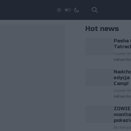
Hot news
Pasha 
Tatrac
Counter-Str
Adrian Ko
Nadcho
edycja
Camp!
Counter-Str
Adrian Ko
ZOWIE 
monito
pokazi
Bez kategor