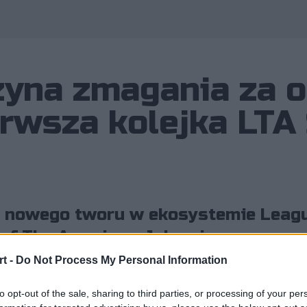
zyna zmagania za 
rwsza kolejka LTA
e nowego tworu w ekosystemie Leagu
 of The Americas. Jako pierwsza wys
rej mierzyć będzie się m.in. Adrian 
t -
Do Not Process My Personal Information
to opt-out of the sale, sharing to third parties, or processing of your per