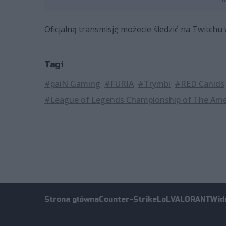
Oficjalną transmisję możecie śledzić na Twitchu
Tagi
#paiN Gaming
#FURIA
#Trymbi
#RED Canids
#League of Legends Championship of The Ame
Strona główna
Counter-Strike
LoL
VALORANT
Wid