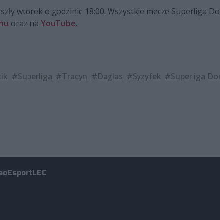
rzyszły wtorek o godzinie 18:00. Wszystkie mecze Superliga
hu
oraz na
YouTube
.
ik
#Superliga
#Tracyn
#Daglas
#Syzyfek
#Superliga Do
eo
Esport
LEC