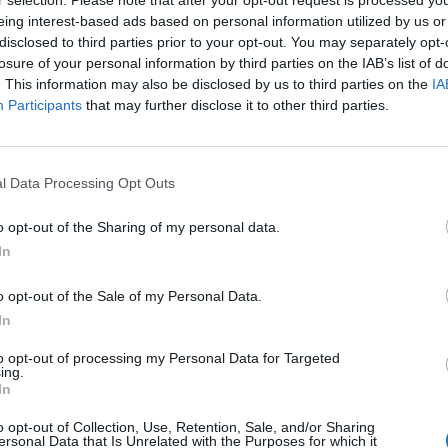
r selection. Please note that after your opt-out request is processed y
A Masters. Trzecia kolejka będzie zatem niezwykle istotna i
eing interest-based ads based on personal information utilized by us or
disclosed to third parties prior to your opt-out. You may separately opt-
losure of your personal information by third parties on the IAB’s list of
rzyszłości są Jakub "Sinmivak" Rucki, Tomasz "EŚCIK" Skwarc
. This information may also be disclosed by us to third parties on the
IA
Participants
that may further disclose it to other third parties.
 EŚCIKA, po niezbyt udanym wejściu w ten split Superliga Do
rawiło bilans, a polski duet jest już o krok od awansu do pla
ci, którego toplanerem jest Lebuda, wygrało jeden z trzech m
starać się o co najmniej jedno zwycięstwo w przyszłym tygodn
l Data Processing Opt Outs
perliga Domino's 2025 Summer:
o opt-out of the Sharing of my personal data.
In
o opt-out of the Sale of my Personal Data.
In
1:0
Barça eSports
to opt-out of processing my Personal Data for Targeted
ing.
In
1:0
ZETA
o opt-out of Collection, Use, Retention, Sale, and/or Sharing
ersonal Data that Is Unrelated with the Purposes for which it