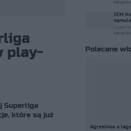
Adrian Ko
IEM Ko
fot. Team Heretics
symula
Counter-Str
rliga
Adrian Ko
 play-
Polecane wi
j Superliga
e, które są już
Agresivoo o laga