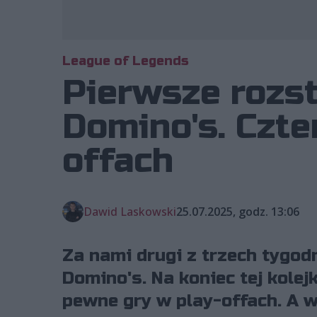
League of Legends
Pierwsze rozst
Domino's. Czte
offach
Dawid Laskowski
25.07.2025, godz. 13:06
Za nami drugi z trzech tygo
Domino's. Na koniec tej kolej
pewne gry w play-offach. A 