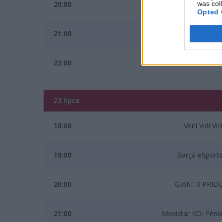
20:00
LUA Gaming
was col
Opted 
21:00
Los Heretics
22:00
Ramboot Club
23 lipca
18:00
Veni Vidi Vic
19:00
Barça eSport
20:00
GIANTX PRID
21:00
Movistar KOI Féni