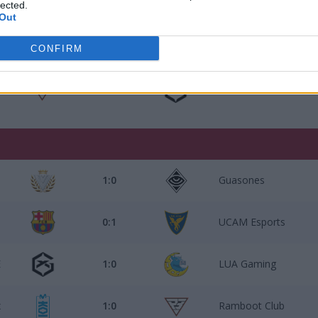
lected.
1:0
Veni Vidi Vici
Out
1:0
Movistar KOI Fénix
CONFIRM
1:0
GIANTX PRIDE
i
1:0
Guasones
s
0:1
UCAM Esports
E
1:0
LUA Gaming
x
1:0
Ramboot Club