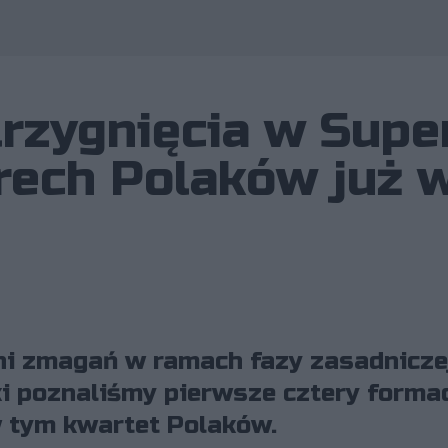
rzygnięcia w Supe
rech Polaków już w
dni zmagań w ramach fazy zasadnicze
ki poznaliśmy pierwsze cztery formacj
w tym kwartet Polaków.