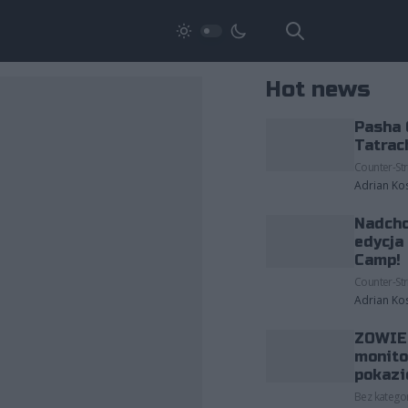
Hot news
Pasha 
Tatrac
Counter-Str
Adrian Ko
Nadcho
edycja
Camp!
Counter-Str
Adrian Ko
ZOWIE 
monito
pokazi
Bez kategor