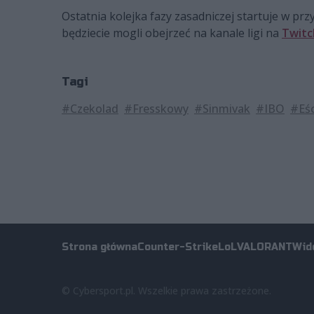
Ostatnia kolejka fazy zasadniczej startuje w p
będziecie mogli obejrzeć na kanale ligi na
Twitc
Tagi
#Czekolad
#Fresskowy
#Sinmivak
#IBO
#Eśc
Strona główna
Counter-Strike
LoL
VALORANT
Wid
© Cybersport.pl. Wszelkie prawa zastrzeżone.