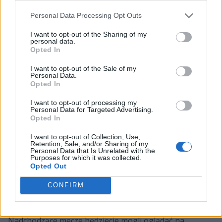
już tak dobrzy, jak jeszcze jakiś czas temu. A Samuraje
Personal Data Processing Opt Outs
wręcz przeciwnie. Choć pierwszy i drugi split nie
poszedł po ich myśli, to w tym jak na razie wyglądają
I want to opt-out of the Sharing of my
personal data.
fantastycznie. Dość powiedzieć, że wczoraj roznieśli
Opted In
przecież Fnatic 2:0 i to dwoma stompami. Logika zatem
I want to opt-out of the Sale of my
mówi, że dziś również G2 powinno triumfować 2:0.
Personal Data.
Pytanie tylko, jak mocno podopieczni Dylana Falco będą
Opted In
chcieli testować limity.
I want to opt-out of processing my
Personal Data for Targeted Advertising.
Harmonogram trzeciego dnia trzeciej
Opted In
kolejki LEC 2025 Summer:
I want to opt-out of Collection, Use,
Retention, Sale, and/or Sharing of my
Personal Data that Is Unrelated with the
19 sierpnia
Purposes for which it was collected.
Opted Out
17:00
KC
vs
VIT
BO3
CONFIRM
19:00
G2
vs
BDS
BO3
Nadchodzące mecze będziecie mogli oglądać na