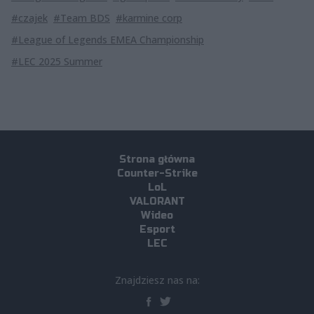
#czajek
#Team BDS
#karmine corp
#League of Legends EMEA Championship
#LEC 2025 Summer
Strona główna
Counter-Strike
LoL
VALORANT
Wideo
Esport
LEC
Znajdziesz nas na: