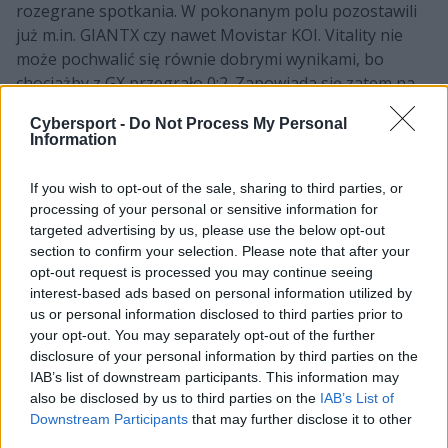
rozegrane spotkania. W pokonanym polu pozostawili
już m.in. GIANTX czy nawet Movistar KOI. Vitality nie
może pochwalić się równie dobrymi wynikami, bo
chociażby z GX przegrało 0:2. Zapowiada się zatem na
dość jednostronny bój, w którym Polak i jego kompania
Cybersport -
Do Not Process My Personal
bynajmniej nie będą faworytami. Gdyby się jednak
Information
udało zwyciężyć, to Pszczoły byłyby już bezpieczne w
kontekście ewentualnego odpadnięcia z rywalizacji.
If you wish to opt-out of the sale, sharing to third parties, or
processing of your personal or sensitive information for
CZYTAJ TEŻ:
Koniec piątego i start szóstego
targeted advertising by us, please use the below opt-out
tygodnia LPL. Top Esports już w play-offach
section to confirm your selection. Please note that after your
opt-out request is processed you may continue seeing
Rozgrzane G2 kontra przeciętne BDS
interest-based ads based on personal information utilized by
us or personal information disclosed to third parties prior to
W drugim dzisiejszym meczu LEC G2 Esports zmierzy
your opt-out. You may separately opt-out of the further
się z Teamem BDS. Jeszcze kiedyś o tym zestawieniu
disclosure of your personal information by third parties on the
można było mówić jak o potencjalnie zaciętym. Wszak
IAB’s list of downstream participants. This information may
szwajcarska organizacja wielokrotnie docierała do
also be disclosed by us to third parties on the
IAB’s List of
Downstream Participants
that may further disclose it to other
czołowych miejsc play-offów. A teraz? Teraz to inna
third parties.
para kaloszy. Ilias "nuc" Bizriken i jego koledzy nie są