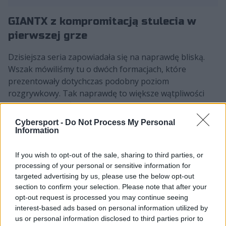
GIANTX z kompromitacją stulecia w
pierwszej grze
Dzisiejsza seria zapowiadała się na naprawdę bliską.
Wszak mówiliśmy tu o dwóch formacjach, które
prezentowały dotychczas podobny poziom
rozgrywkowy. Tak naprawdę to większe wątpliwości
można było mieć w kwestii formy Fnatic, które nie
zdołało ostatnio rozprawić się z obecnymi mistrzami
Cybersport -
Do Not Process My Personal
LEC z Movistar KOI. GIANTX z kolei pewnie przebrnęło
Information
przez Team BDS. I pierwsza gra tego wieczoru przez
długi czas potwierdzała te obawy. Wszak to Oh "Noah"
If you wish to opt-out of the sale, sharing to third parties, or
Hyeon-taek i spółka radzili sobie w niej zdecydowanie
processing of your personal or sensitive information for
targeted advertising by us, please use the below opt-out
lepiej. Czarno-Pomarańczowi nie mieli praktycznie nic
section to confirm your selection. Please note that after your
do powiedzenia przez całą grę. W efekcie w pewnym
opt-out request is processed you may continue seeing
momencie przewaga GX w złocie wynosiła aż 11 tysięcy!
interest-based ads based on personal information utilized by
Wtem ni stąd, ni zowąd FNC wygrało w kuriozalnym
us or personal information disclosed to third parties prior to