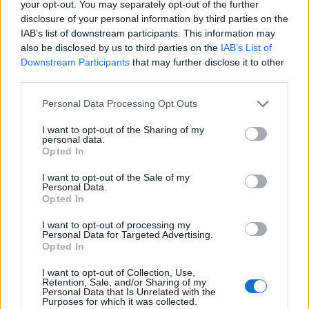
stylu jedną walkę drużynową i jak gdyby nigdy nic
your opt-out. You may separately opt-out of the further
skończyło grę jednym pchnięciem. Ciekawostką jest to,
disclosure of your personal information by third parties on the
że w momencie rozbijania wrogiego Nexusa zawodnicy
IAB’s list of downstream participants. This information may
also be disclosed by us to third parties on the
IAB’s List of
brytyjskiej organizacji wciąż tracili w złocie względem
Downstream Participants
that may further disclose it to other
oponentów prawie cztery tysiące.
third parties.
CZYTAJ TEŻ:
Falcons wygrywają The International
Personal Data Processing Opt Outs
2025! Nisha i spółka nie byli nawet blisko obrony
tytułu
I want to opt-out of the Sharing of my
personal data.
Opted In
Fnatic pewnie eliminuje Noaha i spółkę
z play-offów LEC
I want to opt-out of the Sale of my
Personal Data.
Opted In
I patrząc na kolejne dwie potyczki tej serii w play-offach
LEC, widać było, że GIANTX straszliwie podłamało się
I want to opt-out of processing my
Personal Data for Targeted Advertising.
taką porażką. W dwóch kolejnych odsłonach meczu
Opted In
zespół koreańskiego strzelca nie miał już paliwa na
granie. Druga potyczka to okrutny stomp sprzedany
I want to opt-out of Collection, Use,
Retention, Sale, and/or Sharing of my
przez podopiecznych Fabiana "GrabbZa" Lohmanna.
Personal Data that Is Unrelated with the
Purposes for which it was collected.
Starcie zostało zamknięte w niespełna trzydzieści