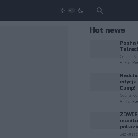
Hot news
Pasha 
Tatrac
Counter-Str
Adrian Ko
Nadcho
edycja
Camp!
Counter-Str
Adrian Ko
ZOWIE 
monito
pokazi
Bez kategor