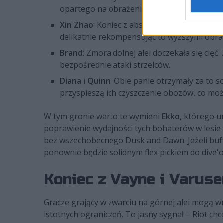
opartego na obrażeniach krytycznych. Mnie
Xin Zhao
: Koniec z absurdalnym leczeniem 
delikatnie rekompensując to wyższymi obr
Brand
: Zmora dolnej alei doczekała się cię
bezpośrednie ataki strzelców.
Diana i Quinn
: Obie panie otrzymały za to
przyspieszą ich czyszczenie obozów, co może
W tym gronie warto te wymieni
Ekko
, którego u
poprawienie wydajności tych bohaterów w lesie
bez wszechobecnego Dusk and Dawn. Jeżeli buffy
ponownie będzie solidnym flex pickiem do dive'
Koniec z Vayne i Varus
Gracze grający w zwarciu na górnej alei mogą 
istotnych ograniczeń. To jasny sygnał – Riot chc