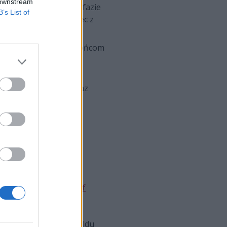
 downstream
y ciosów we wczesnej fazie
B’s List of
styk i mechanik (koniec z
iczniki, pomagając obrońcom
zcze więcej pancerza i
rutalnie premiuje teraz
n strategiczny punkt.
mi, stanie się teraz
edniej wersji
League of
rót do klasycznego buildu