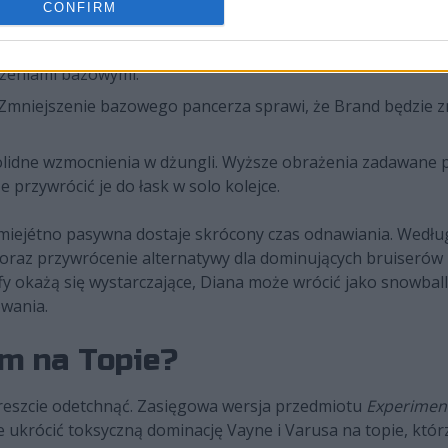
CONFIRM
j punktów zdrowia oznacza dla niego mniejszy margines błę
u Xina pod AP! Twórcy obcięli jego współczynniki odzyskiwan
ażeniami bazowymi.
ć. Zmniejszenie bazowego pancerza sprawi, że Brand będzie 
 solidne wzmocnienia w dżungli. Wyższe obrażenia zadawane
 przywrócić je do łask w solo kolejce.
miejétno pasywna dostaje skrócony czas odnawiania. Według
 oraz przywrócenie alternatywy dla dominujących bruiserów
 okażą się wystarczające, Diana może wrócić jako snowball
owania.
em na Topie?
wreszcie odetchnąć. Zasięgowa wersja przedmiotu
Experiment
e ukrócić toksyczną dominację Vayne i Varusa na topie, którz