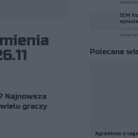
Adrian Ko
IEM Ko
fot. Riot Games
symula
Counter-Str
zmienia
Adrian Ko
6.11
Polecane wi
i? Najnowsza
 wielu graczy
Agresivoo o laga