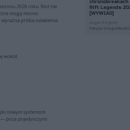
chronobreakach 
sezonu 2026 roku. Riot nie
Rift Legends 20
 które mogą mocno
[WYWIAD]
t wyraźna próba osłabienia
League of Legends
Patrycja Grzegrzółka
26.
ę wokół:
zięki nowym systemom
 — poza pojedynczymi