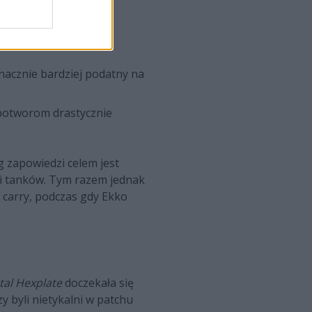
du.
ia zdrowia, w zamian
znacznie bardziej podatny na
 potworom drastycznie
 zapowiedzi celem jest
 i tanków. Tym razem jednak
 carry, podczas gdy Ekko
al Hexplate
doczekała się
y byli nietykalni w patchu