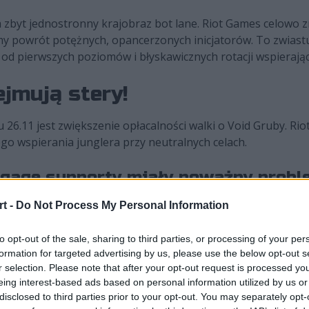
 zbyt jednostronny krajobraz bot lane. Riot Games celowo z
ymy powrót potężnych, opancerzonych inicjatorów. To zwiast
od pierwszych poziomów i błyskawicznych rotacji wspierając
ejmują stery!
26.11 jest zwiększenie opłacalności walki o Void Gruby. Ri
o wspierania junglera przy neutralnych celach.
engage supporty miały poważny probl
t -
Do Not Process My Personal Information
su questów,
wały wartość ekonomiczną,
to opt-out of the sale, sharing to third parties, or processing of your per
tania na lane.
formation for targeted advertising by us, please use the below opt-out s
r selection. Please note that after your opt-out request is processed y
eing interest-based ads based on personal information utilized by us or
re odmienią ich losy w patchu 26.11:
disclosed to third parties prior to your opt-out. You may separately opt-