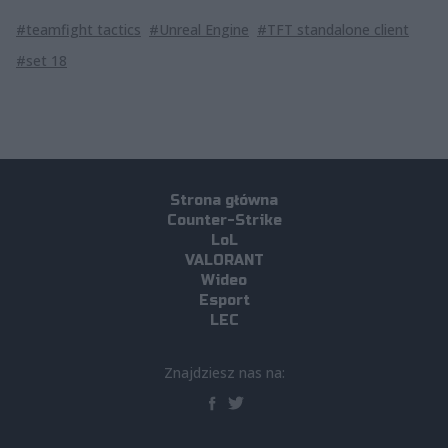
#teamfight tactics
#Unreal Engine
#TFT standalone client
#set 18
Strona główna
Counter-Strike
LoL
VALORANT
Wideo
Esport
LEC
Znajdziesz nas na: