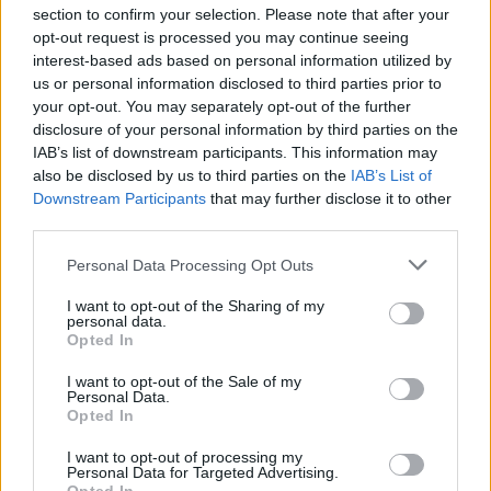
section to confirm your selection. Please note that after your
kiedy się pojawi?
opt-out request is processed you may continue seeing
interest-based ads based on personal information utilized by
Riot Games nie ukrywa, że
TFT powstało w 2019 roku
us or personal information disclosed to third parties prior to
jako szybki eksperyment, „doklejony” naprędce do
your opt-out. You may separately opt-out of the further
silnika i klienta League of Legends. Gra jednak urosła
disclosure of your personal information by third parties on the
do takich rozmiarów, że wspólne dzielenie kodu zaczęło
IAB’s list of downstream participants. This information may
also be disclosed by us to third parties on the
IAB’s List of
przypominać mieszkanie z dorosłym rodzeństwem w
Downstream Participants
that may further disclose it to other
jednym pokoju – deweloperzy LoL-a musieli uważać, by
third parties.
ich nowe postacie nie psuły aren w TFT, i na odwrót.
Personal Data Processing Opt Outs
Oficjalne stanowisko Riotu: „Dzięki temu damy więcej
przestrzeni naszym przyjaciołom z League of Legends
I want to opt-out of the Sharing of my
personal data.
na rozwijanie ich własnej technologii, bez martwienia
Opted In
się o to, jak wpłynie to na systemy w Teamfight
Tactics.”
I want to opt-out of the Sale of my
Personal Data.
Opted In
Kiedy możemy spodziewać się tej rewolucji? Przejście
na nową technologię rozpocznie się wraz z
Setem 18
I want to opt-out of processing my
Personal Data for Targeted Advertising.
(który zastąpi kosmiczny Set 17 motywem tętniącej