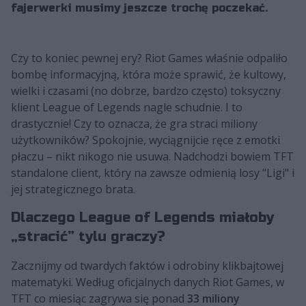
fajerwerki musimy jeszcze trochę poczekać.
Czy to koniec pewnej ery? Riot Games właśnie odpaliło
bombę informacyjną, która może sprawić, że kultowy,
wielki i czasami (no dobrze, bardzo często) toksyczny
klient League of Legends nagle schudnie. I to
drastycznie! Czy to oznacza, że gra straci miliony
użytkowników? Spokojnie, wyciągnijcie ręce z emotki
płaczu – nikt nikogo nie usuwa. Nadchodzi bowiem TFT
standalone client, który na zawsze odmienią losy "Ligi" i
jej strategicznego brata.
Dlaczego League of Legends miałoby
„stracić” tylu graczy?
Zacznijmy od twardych faktów i odrobiny klikbajtowej
matematyki. Według oficjalnych danych Riot Games, w
TFT co miesiąc zagrywa się ponad
33 miliony