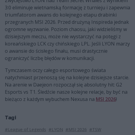
Zwycięstwo LYON nad Team Secret Whales z wynikiem
3:0 eliminuje wietnamską formację z turnieju i zapewnia
triumfatorom awans do kolejnego etapu drabinki
przegranych MSI 2026. Przed drużyną Inspireda jednak
ogromne wyzwanie. Poziom chaosu, jaki widzieliśmy w
dzisiejszym meczu, może nie wystarczyć na potęgi z
koreańskiego LCK czy chińskiego LPL. Jeśli LYON marzy
o awansie do ścisłego finału, musi drastycznie
ograniczyć liczbę błędów w komunikacji.
Tymczasem oczy całego esportowego świata
natychmiast przenoszą się na kolejne dzisiejsze starcie.
Na arenie w Daejeon rozpoczął się absolutny hit: G2
Esports vs T1. Śledźcie nasze kolejne relacje, by być na
bieżąco z każdym wybuchem Nexusa na
MSI 2026
!
Tagi
#League of Legends
#LYON
#MSI 2026
#TSW