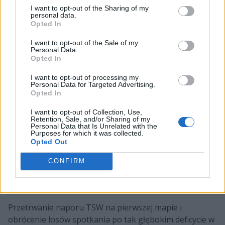
I want to opt-out of the Sharing of my
Agresywne oblężenie i kontrola wizji
: W
personal data.
decydujących mapach LYON udowodniło, że potrafi
Opted In
wyciągać wnioski. Ich agresywne wejścia w dżunglę
I want to opt-out of the Sale of my
rywala i bezbłędne odcinanie wizji wokół celów
Personal Data.
Opted In
mapowych nie pozwoliły TSW na powtórzenie
agresywnych zagrań z wcześniejszej fazy meczu.
I want to opt-out of processing my
Personal Data for Targeted Advertising.
Co zdecydowało o sukcesie LYON na
Opted In
MSI 2026?
I want to opt-out of Collection, Use,
Retention, Sale, and/or Sharing of my
Personal Data that Is Unrelated with the
Choć eksperci na całym świecie podkreślają, że seria
Purposes for which it was collected.
była niezwykle chaotyczna i pełna błędów z obu stron,
Opted Out
to
LYON
posiadało dwa kluczowe atuty, które
CONFIRM
przeważyły szalę zwycięstwa na ich korzyść.
1. Stalowa psychika i odporność na stres
Przetrwanie naporu TSW na pierwszej mapie i
obrócenie losów spotkania po tak głębokim deficycie w