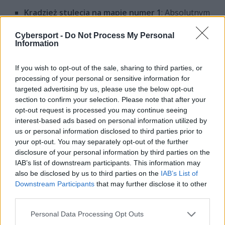
Kradzież stulecia na mapie numer 1
: Absolutnym
punktem zwrotnym całego spotkania była
Cybersport -
Do Not Process My Personal
kuriozalna sytuacja wokół Barona. Leśnik TSW,
Information
Hizto, popełnił niewytłumaczalny błąd, drastycznie
pudłując ze Smite'em i wypalając go, gdy Baron
If you wish to opt-out of the sale, sharing to third parties, or
miał jeszcze około 1980 punktów życia.
processing of your personal or sensitive information for
Momentalnie wykorzystał to Saint. Reprezentant
targeted advertising by us, please use the below opt-out
LYON zachował zimną krew, ukradł wzmocnienie i
section to confirm your selection. Please note that after your
dał swojej drużynie impuls do niesamowitego
opt-out request is processed you may continue seeing
powrotu (comebacku), który zakończył się
interest-based ads based on personal information utilized by
us or personal information disclosed to third parties prior to
zniszczeniem Nexusa TSW.
your opt-out. You may separately opt-out of the further
Genialny flank na górnej alei (Mapa 2)
: W drugim
disclosure of your personal information by third parties on the
starciu to Team Secret Whales pokazało pazur.
IAB’s list of downstream participants. This information may
Najlepszą akcją w ich wykonaniu była potężna,
also be disclosed by us to third parties on the
IAB’s List of
Downstream Participants
that may further disclose it to other
potrójna flanka zainicjowana przez ich toplanera w
third parties.
okolicach leża Elder Dragona. Perfekcyjna
koordynacja i natychmiastowe wyeliminowanie
Personal Data Processing Opt Outs
strzelca LYON pozwoliło TSW wyrównać stan serii.