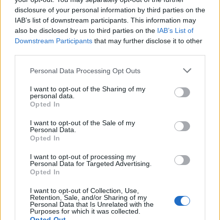
graczy w trakcie rozgrywania meczu ze względu na
disclosure of your personal information by third parties on the
problemy z internetem. Nie byłoby w tym nic dziwnego,
IAB’s list of downstream participants. This information may
gdyby nie fakt, że postanowili o tym nie informować
also be disclosed by us to third parties on the
IAB’s List of
organizatorów oraz przeciwników. Rzekomy stand-in
Downstream Participants
that may further disclose it to other
miał grać z konta zastąpionego zawodnika
third parties.
Virtus.pro. Takie zachowanie jest wbrew zasadom
Personal Data Processing Opt Outs
turnieju. Organizatorzy The Summit, studio Beyond
The Summit, zapowiedziało śledztwo w tej sprawie.
I want to opt-out of the Sharing of my
personal data.
Dzisiaj przy pomocy twittera Virtus.pro poinformowało,
Opted In
że wycofuje się z turnieju.
I want to opt-out of the Sale of my
Personal Data.
We're withdrawing from The Summit 5.
Opted In
— Team Virtus.pro (@TeamVirtuspro)
May 30,
I want to opt-out of processing my
Personal Data for Targeted Advertising.
2016
Opted In
W podobnym czasie Beyond The Summit zamieściło
I want to opt-out of Collection, Use,
informację, że Ad Finem zastąpi Virtus.pro na finałach
Retention, Sale, and/or Sharing of my
Personal Data that Is Unrelated with the
LAN The Summit 5 ze względu na naruszenie
Purposes for which it was collected.
Opted Out