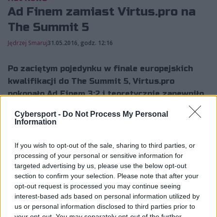
Ad Finem zamiast Virtus.pro na
The Summit 5
Jędrzej Smaruj
31.05.2016, godz. 12:16
Po zaciętym pojedynku w finale europejskich
kwalifikacji do The Summit 5, Virtus.pro
pokonało Ad Finem 3:2 i teoretycznie zapewniło
sobie prawo do gry...
Cybersport -
Do Not Process My Personal
Information
Po zaciętym pojedynku w finale europejskich
If you wish to opt-out of the sale, sharing to third parties, or
kwalifikacji do The Summit 5, Virtus.pro pokonało Ad
processing of your personal or sensitive information for
Finem 3:2 i teoretycznie zapewniło sobie prawo do gry
targeted advertising by us, please use the below opt-out
w finałach LAN. Jednak po zakończeniu spotkania
section to confirm your selection. Please note that after your
opt-out request is processed you may continue seeing
powstało wiele kontrowersji.
interest-based ads based on personal information utilized by
Istnieje podejrzenie, że VP zastąpiło jednego ze swoich
us or personal information disclosed to third parties prior to
your opt-out. You may separately opt-out of the further