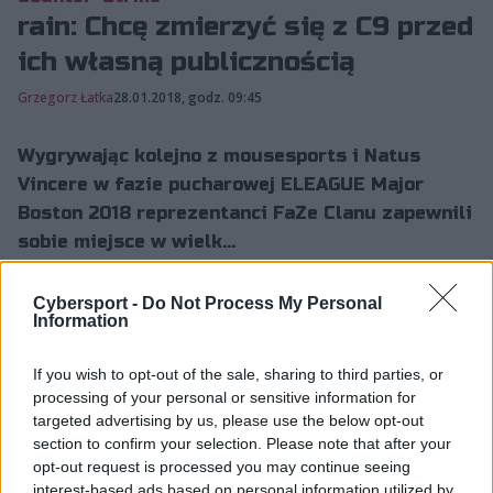
rain: Chcę zmierzyć się z C9 przed
ich własną publicznością
Grzegorz Łatka
28.01.2018, godz. 09:45
Wygrywając kolejno z mousesports i Natus
Vincere w fazie pucharowej ELEAGUE Major
Boston 2018 reprezentanci FaZe Clanu zapewnili
sobie miejsce w wielk...
Cybersport -
Do Not Process My Personal
Wygrywając kolejno z mousesports i Natus Vincere w
Information
fazie pucharowej ELEAGUE Major Boston 2018
reprezentanci FaZe Clanu zapewnili sobie miejsce w
If you wish to opt-out of the sale, sharing to third parties, or
processing of your personal or sensitive information for
wielkim finale całych zawodów. Faworyt póki co nie
targeted advertising by us, please use the below opt-out
zawodzi.
section to confirm your selection. Please note that after your
opt-out request is processed you may continue seeing
Håvard "rain" Nygaard, jeden z zawodników FaZe,
interest-based ads based on personal information utilized by