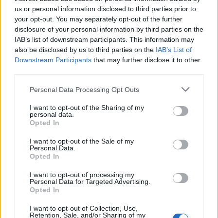
niedługo po zakończeniu spotkania ze
us or personal information disclosed to third parties prior to
wschodnioeuropejską drużyną przyznał, że w
your opt-out. You may separately opt-out of the further
decydującym meczu wolałby stanąć w szranki z Cloud9
disclosure of your personal information by third parties on the
niż z SK Gaming. O tym, że tak właśnie się stanie
IAB’s list of downstream participants. This information may
dowiedzieliśmy się kilka godzin później. –
Oczywiście, że
also be disclosed by us to third parties on the
IAB’s List of
chcielibyśmy zmierzyć się z SK, ale wolałbym grać
Downstream Participants
that may further disclose it to other
third parties.
przeciwko podstawowemu składowi. Nawet gdybyśmy
teraz ich pokonali, to ludzie i tak gadaliby, że
Personal Data Processing Opt Outs
wygraliśmy z nimi tylko dlatego, że grają z
rezerwowym
– stwierdził Norweg. –
Z tego powodu
I want to opt-out of the Sharing of my
personal data.
chcę zmierzyć się z Cloud9 przed ich publicznością. To
Opted In
byłoby świetne doświadczenie, cały ten hałas. Albo
byłoby tak, jak w Oakland czy Nowym Jorku, gdy
I want to opt-out of the Sale of my
Personal Data.
graliśmy z C9 i panowała kompletna cisza. Fajnie byłoby
Opted In
zmierzyć się z SK, ale tym razem wolę zagrać z C9.
I want to opt-out of processing my
Personal Data for Targeted Advertising.
Amerykańska formacja zdążyła już udowodnić, że
Opted In
potrafi wygrywać z najlepszymi. W ćwierćfinale pewnie
pokonała G2 Esports, natomiast w półfinale rozprawiła
I want to opt-out of Collection, Use,
Retention, Sale, and/or Sharing of my