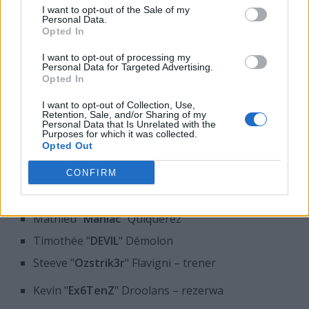
bardzo twardy, zwłaszcza w przypadku pierwotnego
I want to opt-out of the Sale of my
składu, co powodowało pewne niezadowolenie, ale
Personal Data.
Opted In
miało miejsce z dobrych pobudek... Ostatnio z wieloma
rzeczami się nie zgadzałem, wiele z nich poddawałem
I want to opt-out of processing my
Personal Data for Targeted Advertising.
także pod wątpliwość. Wyglądało na to, że dotarliśmy
Opted In
do punktu, z którego już nie było odwrotu i ostatecznie
zostałem wrzucony. Ale szanuję tę decyzję
– dodał.
I want to opt-out of Collection, Use,
Retention, Sale, and/or Sharing of my
Personal Data that Is Unrelated with the
W tej sytuacji skład Teamu LDLC.com prezentuje się
Purposes for which it was collected.
następująco:
Opted Out
Antoine "
to1nou
" Pirard
CONFIRM
Alex "
ALEX
" McMeekin
Mathieu "
Maniac
" Quiquerez
Timothée "
DEVIL
" Démolon
Steeve "
Ozstrik3r
" Flavigni – trener
Kevin "
Ex6TenZ
" Droolans – rezerwa