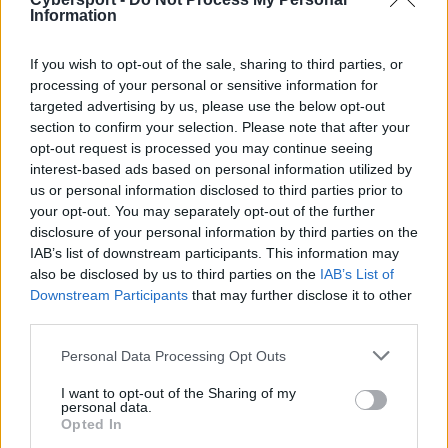
To właśnie doświadczony Belg stał za ponownymi
Information
narodzinami prowadzonej przez LDLC sekcji CS:GO. 27-
latek miał stać się liderem w pełnym tego słowa
If you wish to opt-out of the sale, sharing to third parties, or
znaczeniu, ale ostatecznie nie był on w stanie
processing of your personal or sensitive information for
doprowadzić sformowanej przez siebie ekipy do
targeted advertising by us, please use the below opt-out
większych sukcesów. Co prawda udało jej się
section to confirm your selection. Please note that after your
awansować do pro ligi oraz wygrać ESWC 2017, ale na
opt-out request is processed you may continue seeing
interest-based ads based on personal information utilized by
dobrą sprawę od dłuższego czasu zespół stał w miejscu.
us or personal information disclosed to third parties prior to
Próżno było go też szukać na najbardziej prestiżowych
your opt-out. You may separately opt-out of the further
imprezach, na które nie był się w stanie
disclosure of your personal information by third parties on the
zakwalifikować. Nic zatem dziwnego, że to
IAB’s list of downstream participants. This information may
właśnie Droolans stał się pierwszą osobą, która
also be disclosed by us to third parties on the
IAB’s List of
zapłaciła za niezadowalające rezultaty.
Downstream Participants
that may further disclose it to other
third parties.
–
Przeznaczyłem na ten projekt całą swoją energię i
muszę przyznać, że te dwa lata były naprawdę
Personal Data Processing Opt Outs
wyczerpujące
– przyznał Ex6TenZ za pośrednictwem
I want to opt-out of the Sharing of my
mediów społecznościowych. –
Byłem wymagający w
personal data.
Opted In
stosunku do moich graczy, a czasami byłem dla nich