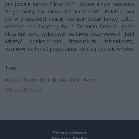
Jak podaje serwis Flickshot.fr, potencjalnym następcą
Belga miałby być Alexandre "xms" Forté. 20-latek miał
już w przeszłości okazję reprezentować barwy LDLC,
ostatnio zaś związany był z Teamem EnVyUs, gdzie
kilka dni temu wylądował na ławce rezerwowych. Jeśli
wierzyć doniesieniom francuskich dziennikarzy,
rozmowy na temat pozyskania Forté są obecnie w toku.
Tagi
#CS:GO
#team ldlc
#ldlc
#Ex6TenZ
#xms
#Team LDLC.com
Strona główna