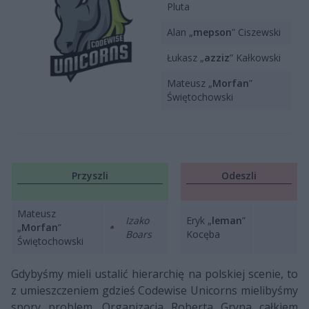
Pluta
Alan „
mepson
” Ciszewski
Łukasz „
azziz
” Kałkowski
Mateusz „
Morfan
”
Świętochowski
Przyszli
Odeszli
Mateusz
Izako
Eryk „
leman
”
„
Morfan
”
Boars
Kocęba
Świętochowski
Gdybyśmy mieli ustalić hierarchię na polskiej scenie, to
z umieszczeniem gdzieś Codewise Unicorns mielibyśmy
spory problem. Organizacja Roberta Gryna całkiem