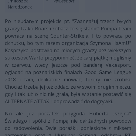
„
milosze
k”
Vex.esport
Narodzonek
Po nieudanym projekcie pt. "Zaangażuj trzech byłych
graczy Izako Boars i zobacz co się stanie" Pompa Team
powraca na scenę Counter-Strike'a. I to powraca po
cichutku, bo tym razem organizacja Szymona "IsAmU"
Kasprzyka postawiła na młodych graczy bez większych
sukcesów. Warto przypomnieć, że całą piątkę mogliśmy
w czerwcu, wtedy jeszcze pod banderą Vex.esport,
oglądać na poznańskich finałach Good Game League
2018 i tam, delikatnie mówiąc, furory nie zrobiła.
Chociaż trzeba jej też oddać, że w swoim drugim meczu,
gdy i tak już o nic nie grała, była w stanie postawić się
ALTERNATE aTTaX i doprowadzić do dogrywki.
No ale już początek przygoda Huberta „szejna”
Światłego i spółki z Pompą nie dał żadnych powodów
do zadowolenia. Dwie porażki, poniesione z miksem
żartownisie oraz z Illuminar Gaming, odebrały PT