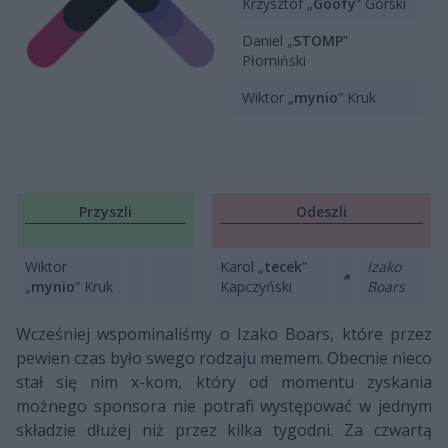
Krzysztof „
Goofy
” Górski
Daniel „
STOMP
”
Płomiński
Wiktor „
mynio
” Kruk
Przyszli
Odeszli
Wiktor
Karol „
tecek
”
Izako
„
mynio
” Kruk
Kapczyński
Boars
Wcześniej wspominaliśmy o Izako Boars, które przez
pewien czas było swego rodzaju memem. Obecnie nieco
stał się nim x-kom, który od momentu zyskania
możnego sponsora nie potrafi występować w jednym
składzie dłużej niż przez kilka tygodni. Za czwartą