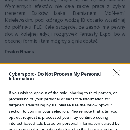
Wymiernych efektów nie dała także praca z byłym
trenerem Dzików Izaka, Damianem „MdN-em”
Kisielewskim, pod którego wodzą IB dotarło wcześniej
do półfinału PLE. Całe szczęście, że zespół ma pewny
slot w kolejnej edycji rozgrywek Fantasty Expo, bo w
obecnej formie i tam mógłby się nie dostać.
Izako Boars
Obecny skład
Cybersport -
Do Not Process My Personal
Information
Mateusz „
matty
”
Kołodziejczyk
If you wish to opt-out of the sale, sharing to third parties, or
processing of your personal or sensitive information for
Dawid „
xype
” Lach
targeted advertising by us, please use the below opt-out
Piotr „
nawrot
” Nawrocki
section to confirm your selection. Please note that after your
opt-out request is processed you may continue seeing
Karol „
tecek
” Kapczyński
interest-based ads based on personal information utilized by
(tymczasowo)
us or personal information disclosed to third parties prior to