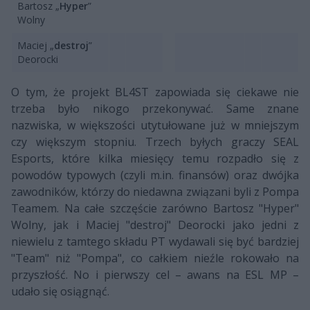
Bartosz „
Hyper
”
Wolny
Maciej „
destroj
”
Deorocki
O tym, że projekt BL4ST zapowiada się ciekawe nie
trzeba było nikogo przekonywać. Same znane
nazwiska, w większości utytułowane już w mniejszym
czy większym stopniu. Trzech byłych graczy SEAL
Esports, które kilka miesięcy temu rozpadło się z
powodów typowych (czyli m.in. finansów) oraz dwójka
zawodników, którzy do niedawna związani byli z Pompa
Teamem. Na całe szczęście zarówno Bartosz "Hyper"
Wolny, jak i Maciej "destroj" Deorocki jako jedni z
niewielu z tamtego składu PT wydawali się być bardziej
"Team" niż "Pompa", co całkiem nieźle rokowało na
przyszłość. No i pierwszy cel – awans na ESL MP –
udało się osiągnąć.