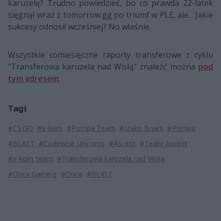
karuzelę? Trudno powiedzieć, bo co prawda 22-latek
sięgnął wraz z tomorrow.gg po triumf w PLE, ale... Jakie
sukcesy odnosił wcześniej? No właśnie.
Wszystkie comiesięczne raporty transferowe z cyklu
"Transferowa karuzela nad Wisłą" znaleźć można
pod
tym adresem
.
Tagi
#CS:GO
#x-kom
#Pompa Team
#Izako Boars
#Pompa
#BLAST
#Codewise Unicorns
#Ascent
#Team Ascent
#x-kom team
#Transferowa karuzela nad Wisłą
#Onca Gaming
#Onca
#BL4ST