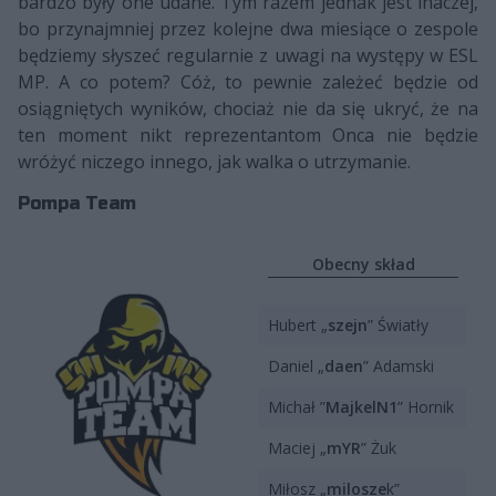
bardzo były one udane. Tym razem jednak jest inaczej,
bo przynajmniej przez kolejne dwa miesiące o zespole
będziemy słyszeć regularnie z uwagi na występy w ESL
MP. A co potem? Cóż, to pewnie zależeć będzie od
osiągniętych wyników, chociaż nie da się ukryć, że na
ten moment nikt reprezentantom Onca nie będzie
wróżyć niczego innego, jak walka o utrzymanie.
Pompa Team
Obecny skład
Hubert „
szejn
” Światły
Daniel „
daen
” Adamski
Michał ”
MajkelN1
” Hornik
Maciej „
mYR
” Żuk
Miłosz „
milosze
k”