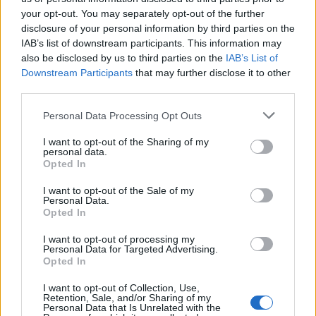
your opt-out. You may separately opt-out of the further
Michal „
RETO
” Silski
disclosure of your personal information by third parties on the
(tymczasowo)
IAB’s list of downstream participants. This information may
also be disclosed by us to third parties on the
IAB’s List of
Downstream Participants
that may further disclose it to other
third parties.
Przyszli
Odeszli
Personal Data Processing Opt Outs
I want to opt-out of the Sharing of my
personal data.
Karol
x-
Mateusz
Codewise
Opted In
„
tecek
”
kom
„
Morfan
”
Unicorns
Kapczyński
team
Świętochowski
I want to opt-out of the Sale of my
Personal Data.
Michał
Opted In
Michał „
michi
”
„
RETO
”
attackiereN
Majkowski
Silski
I want to opt-out of processing my
Personal Data for Targeted Advertising.
Opted In
Czasy, gdy z Izako Boars można było bezkarnie
żartować z powodu kolejnych zmian personalnych,
I want to opt-out of Collection, Use,
Retention, Sale, and/or Sharing of my
dawno już minęły. Ostatnimi czasy organizacja Piotra
Personal Data that Is Unrelated with the