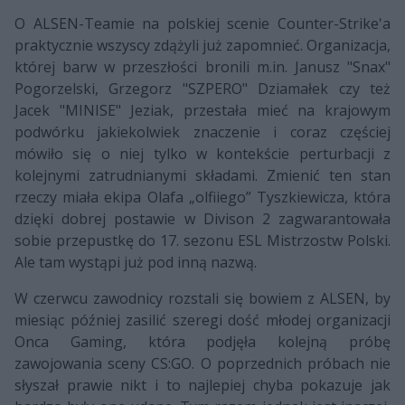
O ALSEN-Teamie na polskiej scenie Counter-Strike'a
praktycznie wszyscy zdążyli już zapomnieć. Organizacja,
której barw w przeszłości bronili m.in. Janusz "Snax"
Pogorzelski, Grzegorz "SZPERO" Dziamałek czy też
Jacek "MINISE" Jeziak, przestała mieć na krajowym
podwórku jakiekolwiek znaczenie i coraz częściej
mówiło się o niej tylko w kontekście perturbacji z
kolejnymi zatrudnianymi składami. Zmienić ten stan
rzeczy miała ekipa Olafa „olfiiego” Tyszkiewicza, która
dzięki dobrej postawie w Divison 2 zagwarantowała
sobie przepustkę do 17. sezonu ESL Mistrzostw Polski.
Ale tam wystąpi już pod inną nazwą.
W czerwcu zawodnicy rozstali się bowiem z ALSEN, by
miesiąc później zasilić szeregi dość młodej organizacji
Onca Gaming, która podjęła kolejną próbę
zawojowania sceny CS:GO. O poprzednich próbach nie
słyszał prawie nikt i to najlepiej chyba pokazuje jak