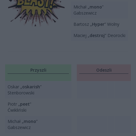
Michał „
mono
”
Gabszewicz
Bartosz „
Hyper
” Wolny
Maciej „
destroj
” Deorocki
Przyszli
Odeszli
Oskar „
oskarish
”
Stenborowski
Piotr „
peet
”
Ćwikliński
Michał „
mono
”
Gabszewicz