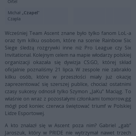
Ortel
Michał „
Czapel
”
Czapla
Wcześniej Team Ascent znane było tylko fanom LoL-a
oraz tym kilku osobom, które na scenie Rainbow Six:
Siege śledzą rozgrywki inne niż Pro League czy Six
Invitational. Kolejnym celem na mapie włodarzy polskiej
organizacji okazała się dywizja CS:GO, której skład
oficjalnie poznaliśmy 21 lipca. W zespole nie zabrakło
kilku osób, które w przeszłości miały już okazję
zaprezentować się szerszej publice, chociaż ostatnimi
czasy sukcesy odnosił tylko Szymon „JaKu” Maciąg. To
właśnie on wraz z pozostałymi członkami tomorrow.gg
mógł pod koniec czerwca świętować triumf w Polskiej
Lidze Esportowej.
A kto znalazł się w Ascent poza nim? Gabriel „gab”
Jaroszuk, który w PRIDE nie wytrzymał nawet trzech