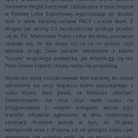
niedawno mogła świętować zaskakujące trzecie miejsce
w Polskiej Lidze Esportowej, wyprzedzając po drodze
m.in. o wiele bardziej uznane PACT i x-kom team. Z
drugiej zaś strony CU bezskutecznie próbuje przebić
się do ESL Mistrzostw Polski i kilka dni temu ponownie
okazało się, że dla ekipy tej są są to prostu zbyt
wysokie progi. Dwie porażki odniesione z takimi
"tuzami" krajowego podwórka, jak Atlantic.gg czy też
Piast Gliwice Esports chluby raczej nie przynoszą.
Wynik ten może rozczarowywać bym bardziej, bo został
odniesiony już przy wsparciu duetu pozyskanego z
Izako Boars. Ktoś powie, że Mateusz „Morfan”
Świętochowski nie miał zbyt wiele czasu na
przygotowania z nowymi kolegami, wszak jego
transfer oficjalnie ogłoszono w dniu rozpoczęcia
eliminacji. Problem jednak w tym, że 19-latek
występował wraz z drużyną już od jakiegoś czasu i jak
dotychczas nie pomógł wejść jej na wyższy poziom.