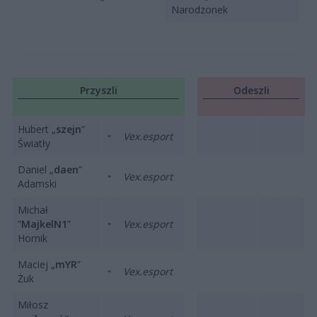
Narodzonek
Przyszli
Odeszli
Hubert „
szejn
”
Vex.esport
Światły
Daniel „
daen
”
Vex.esport
Adamski
Michał
”
MajkelN1
”
Vex.esport
Hornik
Maciej „
mYR
”
Vex.esport
Żuk
Miłosz