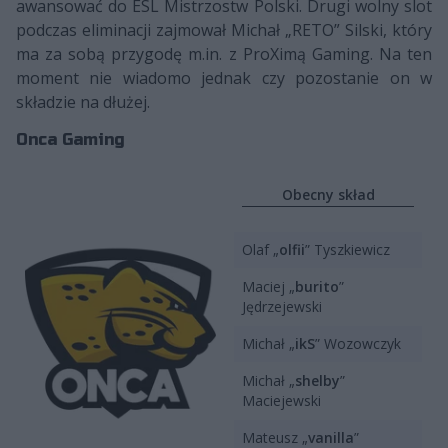
awansować do ESL Mistrzostw Polski. Drugi wolny slot
podczas eliminacji zajmował Michał „RETO” Silski, który
ma za sobą przygodę m.in. z ProXimą Gaming. Na ten
moment nie wiadomo jednak czy pozostanie on w
składzie na dłużej.
Onca Gaming
Obecny skład
Olaf „
olfii
” Tyszkiewicz
Maciej „
burito
”
Jędrzejewski
Michał „
ikS
” Wozowczyk
Michał „
shelby
”
Maciejewski
Mateusz „
vanilla
”