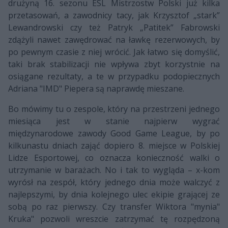
drużyną 16. sezonu ESL Mistrzostw Polski już kilka
przetasowań, a zawodnicy tacy, jak Krzysztof „stark”
Lewandrowski czy też Patryk „Patitek” Fabrowski
zdążyli nawet zawędrować na ławkę rezerwowych, by
po pewnym czasie z niej wrócić. Jak łatwo się domyślić,
taki brak stabilizacji nie wpływa zbyt korzystnie na
osiągane rezultaty, a te w przypadku podopiecznych
Adriana "IMD" Piepera są naprawdę mieszane.
Bo mówimy tu o zespole, który na przestrzeni jednego
miesiąca jest w stanie najpierw wygrać
międzynarodowe zawody Good Game League, by po
kilkunastu dniach zająć dopiero 8. miejsce w Polskiej
Lidze Esportowej, co oznacza konieczność walki o
utrzymanie w barażach. No i tak to wygląda – x-kom
wyrósł na zespół, który jednego dnia może walczyć z
najlepszymi, by dnia kolejnego ulec ekipie grającej ze
sobą po raz pierwszy. Czy transfer Wiktora "mynia"
Kruka" pozwoli wreszcie zatrzymać tę rozpędzoną