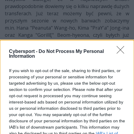
prawdopodobnie dowiemy się o kilku naprawdę dużych
transferach. Już teraz możemy być pewni, że w
przyszłym sezonie w nowych barwach zobaczymy
m.in. Hana "Peanuta" Wang-ho, Kima "PraY'a" Jong-ina
oraz Kanga "GorillĘ" Beom-hyeona, czyli byłych już
reprezentantów KING-ZONE DragonX.
Cybersport -
Do Not Process My Personal
안녕하세요, KING-ZONE DragonX입니다. KING-
Information
ZONE의 PraY 김종인 선수, GorillA 강범현 선수,
Peanut 한왕호 선수가 팀과의 합의 하에 계약을
If you wish to opt-out of the sale, sharing to third parties, or
종료하고, 자유계약 선수로 전환되었음을 알려드
processing of your personal or sensitive information for
립니다.
pic.twitter.com/OONa2BeVkE
targeted advertising by us, please use the below opt-out
section to confirm your selection. Please note that after your
— KING-ZONE DragonX (@KINGZONEDX)
19
opt-out request is processed you may continue seeing
listopada 2018
interest-based ads based on personal information utilized by
us or personal information disclosed to third parties prior to
PraY i GorillA dołączyli do Longzhu Gaming pod koniec
your opt-out. You may separately opt-out of the further
2016 roku, kiedy włodarze organizacji w końcu
disclosure of your personal information by third parties on the
IAB’s list of downstream participants. This information may
postanowili zainwestować większe pieniądze w
also be disclosed by us to third parties on the
IAB’s List of