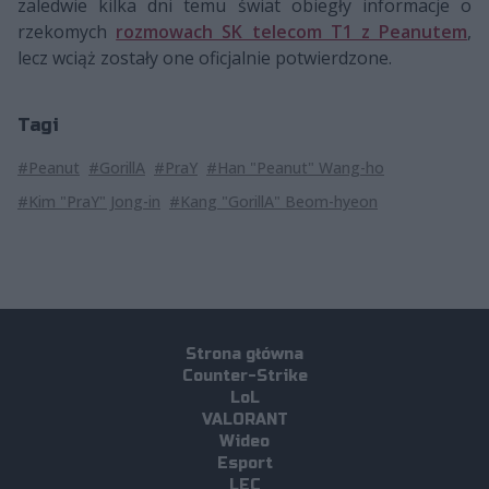
zaledwie kilka dni temu świat obiegły informacje o
rzekomych
rozmowach SK telecom T1 z Peanutem
,
lecz wciąż zostały one oficjalnie potwierdzone.
Tagi
#Peanut
#GorillA
#PraY
#Han "Peanut" Wang-ho
#Kim "PraY" Jong-in
#Kang "GorillA" Beom-hyeon
Strona główna
Counter-Strike
LoL
VALORANT
Wideo
Esport
LEC