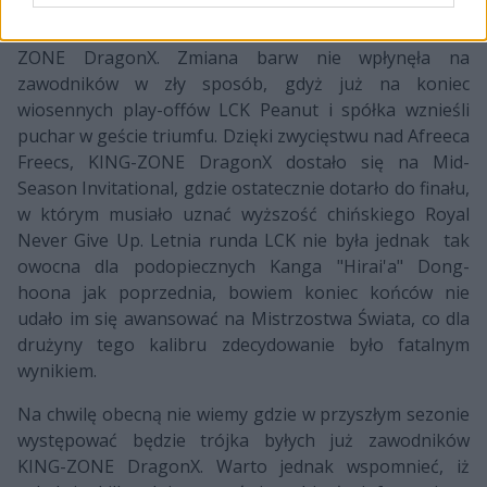
Na początku bieżącego roku kontrakty oraz miejsce w
LCK Longzhu Gaming zostały wykupione przez KING-
ZONE DragonX. Zmiana barw nie wpłynęła na
zawodników w zły sposób, gdyż już na koniec
wiosennych play-offów LCK Peanut i spółka wznieśli
puchar w geście triumfu. Dzięki zwycięstwu nad Afreeca
Freecs, KING-ZONE DragonX dostało się na Mid-
Season Invitational, gdzie ostatecznie dotarło do finału,
w którym musiało uznać wyższość chińskiego Royal
Never Give Up. Letnia runda LCK nie była jednak tak
owocna dla podopiecznych Kanga "Hirai'a" Dong-
hoona jak poprzednia, bowiem koniec końców nie
udało im się awansować na Mistrzostwa Świata, co dla
drużyny tego kalibru zdecydowanie było fatalnym
wynikiem.
Na chwilę obecną nie wiemy gdzie w przyszłym sezonie
występować będzie trójka byłych już zawodników
KING-ZONE DragonX. Warto jednak wspomnieć, iż