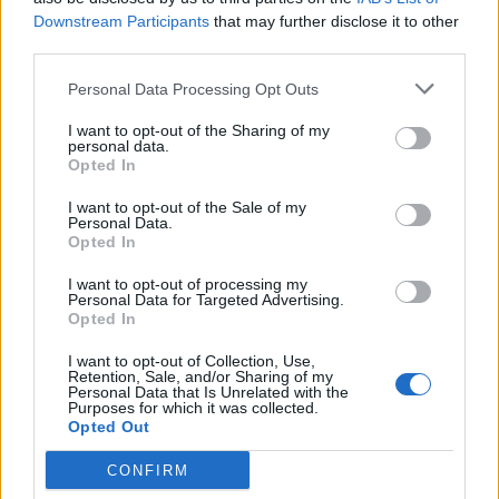
utworzenie składu złożonego z zawodników wyższej
Downstream Participants
that may further disclose it to other
klasy. Mimo wszystko pierwszy split w wykonaniu LZ
third parties.
zdecydowanie nie należał do najlepszych, bowiem PraY i
jego kompani zajęli dalekie, siódme miejsce w tabeli
Personal Data Processing Opt Outs
LCK. Niemniej, w przerwie między splitami Longzhu
I want to opt-out of the Sharing of my
postanowiło dać szansę trójce młodych, lecz bez
personal data.
wątpienia utalentowanych graczy. Od tamtego
Opted In
momentu na górnej alejce występował Kim "Khan"
I want to opt-out of the Sale of my
Dong-ha, dżunglowaniem zajął się Moon "Cuzz" Woo-
Personal Data.
Opted In
chan, a środek mapy przejął "Bdd" Bo-seong, którego
uważano za następcę Fakera. Decyzje włodarzy
I want to opt-out of processing my
błyskawicznie okazały się być strzałem w dziesiątkę,
Personal Data for Targeted Advertising.
Opted In
bowiem skład Longzhu zdominował kolejny split oraz
letnie play-offy LCK. Po nieudanych, bo zakończonych
I want to opt-out of Collection, Use,
już na ćwierćfinałach, Mistrzostwach Świata, Longzhu
Retention, Sale, and/or Sharing of my
Personal Data that Is Unrelated with the
postanowiło zakontraktować Peanuta, dzięki któremu
Purposes for which it was collected.
Opted Out
ekipa miała uzyskać o wiele większe możliwości pod
względem kompozycji.
CONFIRM