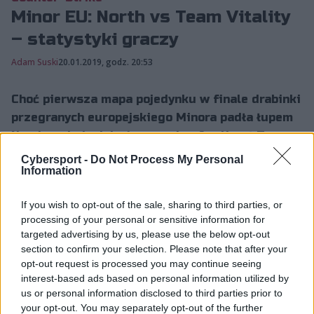
Minor EU: North vs Team Vitality
– statystyki graczy
Adam Suski
20.01.2019, godz. 20:53
Choć pierwsza mapa pojedynku w finale drabinki
przegranych europejskiego Minora padła łupem
North, to jednak końcowy triumf zaliczył Team
Vitality. Fo...
Cybersport -
Do Not Process My Personal
Information
Choć pierwsza mapa pojedynku w finale drabinki
If you wish to opt-out of the sale, sharing to third parties, or
processing of your personal or sensitive information for
przegranych europejskiego Minora padła łupem
targeted advertising by us, please use the below opt-out
North, to jednak końcowy triumf zaliczył Team Vitality.
section to confirm your selection. Please note that after your
Formacja z czwórką Francuzów na pokładzie pokazała
opt-out request is processed you may continue seeing
pazur i w kolejnych bataliach była prawie nie do
interest-based ads based on personal information utilized by
zatrzymania. Świetny mecz zaliczył Mathieu "ZywOo"
us or personal information disclosed to third parties prior to
Herbaut. 18-latek strzelał jak natchniony i w
your opt-out. You may separately opt-out of the further