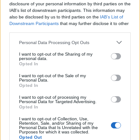
ostatecznym rozrachunku pokonał w liczbie zdobytych
disclosure of your personal information by third parties on the
IAB’s list of downstream participants. This information may
zabójstw Valdemara "valde" Bjørna Vangså, który po
also be disclosed by us to third parties on the
IAB’s List of
samym Mirage'u mógł pochwalić się zdobyciem aż 40
Downstream Participants
that may further disclose it to other
fragów.
third parties.
North
1:2
Team Vitality – Mirage 16:12, Nuke 5:16,
Personal Data Processing Opt Outs
Inferno 8:16
I want to opt-out of the Sharing of my
personal data.
Gracz
Bilans
Z/Ś
Opted In
ZywOo
69:38
1,81
I want to opt-out of the Sale of my
Personal Data.
valde
68:48
1,42
Opted In
Kjaerbye
51:46
1,11
I want to opt-out of processing my
Personal Data for Targeted Advertising.
NBK-
44:42
1,05
Opted In
RpK
47:51
0,92
I want to opt-out of Collection, Use,
Retention, Sale, and/or Sharing of my
Personal Data that Is Unrelated with the
gade
47:52
0,90
Purposes for which it was collected.
Opted Out