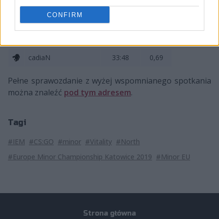
ALEX
40:47
0,85
CONFIRM
apEX
43:59
0,73
aizy
36:51
0,71
cadiaN
33:48
0,69
Pełne sprawozdanie z wyżej wspomnianego spotkania
można znaleźć
pod tym adresem
.
Tagi
#IEM
#CS:GO
#minor
#Vitality
#North
#Europe Minor Championship Katowice 2019
#Minor EU
Strona główna