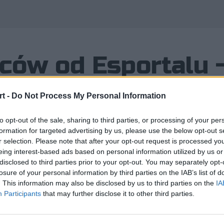
biców od Esportalu 
 Ligę Fanów
t -
Do Not Process My Personal Information
to opt-out of the sale, sharing to third parties, or processing of your per
formation for targeted advertising by us, please use the below opt-out s
r selection. Please note that after your opt-out request is processed y
eing interest-based ads based on personal information utilized by us or
łbyś jakoś wyrazić sympatię w stosu
disclosed to third parties prior to your opt-out. You may separately opt-
rzychodzi Esportal, który dziś zapow
losure of your personal information by third parties on the IAB’s list of
. This information may also be disclosed by us to third parties on the
IA
Participants
that may further disclose it to other third parties.
ć sympatię w stosunku do swojej ulubionej drużyny? Z pomo