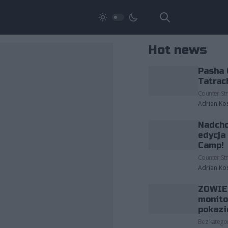
Hot news
Pasha 
Tatrac
Counter-Str
Adrian Ko
Nadcho
edycja
Camp!
Counter-Str
Adrian Ko
ZOWIE 
monito
pokazi
Bez kategor