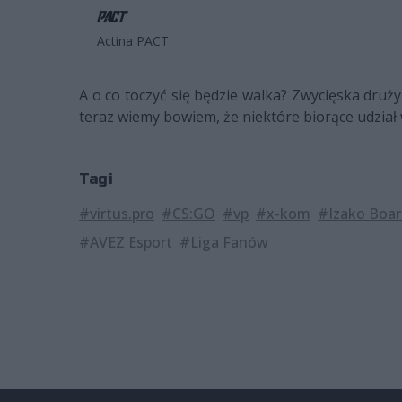
Actina PACT
A o co toczyć się będzie walka? Zwycięska druży
teraz wiemy bowiem, że niektóre biorące udział 
Tagi
#virtus.pro
#CS:GO
#vp
#x-kom
#Izako Boar
#AVEZ Esport
#Liga Fanów