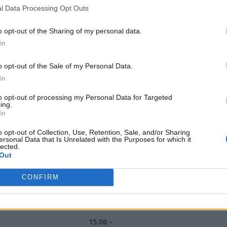
 rozgrywek przygotowanych specjalnie z myślą o wielbicielach
l Data Processing Opt Outs
liminacyjnych – podczas każdego z nich swoich przedstawic
o opt-out of the Sharing of my personal data.
zako Boars oraz x-kom team. Całość potrwa niespełna dwa tyg
In
ne zostanie więcej szczegółów na temat całej ligi, dzięki kt
o opt-out of the Sale of my Personal Data.
swojej ulubionej drużyny.
In
co:
to opt-out of processing my Personal Data for Targeted
ing.
In
10.06
–
o opt-out of Collection, Use, Retention, Sale, and/or Sharing
ersonal Data that Is Unrelated with the Purposes for which it
lected.
Codewise Unicorns
Out
12.06
–
CONFIRM
AVEZ Esport
15.06
–