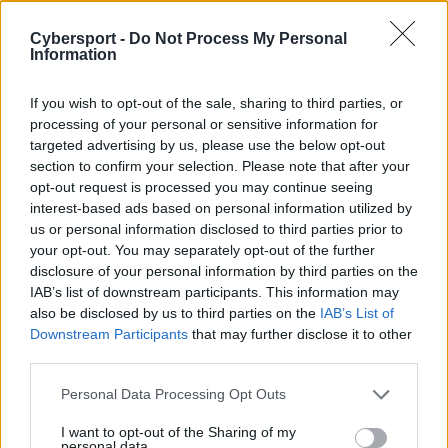
Po wejściu na rynek Counter-Strike: Source, lokacja
Cybersport -
Do Not Process My Personal
otrzymała aktualizację graficzną, która dość mocno
Information
upodobniła do go jego pierwowzoru. W następnej
wersji gry mapa ponownie przeszła lifting. Tym razem
If you wish to opt-out of the sale, sharing to third parties, or
została oparta na wersji z CS: Source, którą dość
processing of your personal or sensitive information for
mocno jednak poprawiono i wprowadzono znaczące
targeted advertising by us, please use the below opt-out
ulepszenia tekstur i środowiska.
section to confirm your selection. Please note that after your
opt-out request is processed you may continue seeing
Lokacja ta była jedną z najpopularniejszych, jeśli nie
interest-based ads based on personal information utilized by
najbardziej popularną, aż do aktualizacji z 3 lutego
us or personal information disclosed to third parties prior to
2017, kiedy została wyrzucona z puli i otrzymała swoją
your opt-out. You may separately opt-out of the further
własną kategorię, co było dość sporym zaskoczeniem
disclosure of your personal information by third parties on the
IAB’s list of downstream participants. This information may
dla całej sceny CS:GO. Po ośmiu miesiącach czekania
also be disclosed by us to third parties on the
IAB’s List of
zakończona została jej przebudowa, a gracze znowu
Downstream Participants
that may further disclose it to other
dostali możliwość stanięcia stopą na znanym terenie.
third parties.
Personal Data Processing Opt Outs
I want to opt-out of the Sharing of my
personal data.