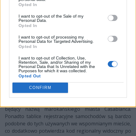
Opted In
I want to opt-out of the Sale of my
Personal Data.
Opted In
Architektura i niektóre elementy Dusta2 od początku
I want to opt-out of processing my
wskazywały, że mapa ulokowana jest gdzieś na Bliskim
Personal Data for Targeted Advertising.
Wschodzie. Dopiero wersja CS:GO dała jednak
Opted In
konkretniejsze wskazówki na ten temat. Okazało się, że
I want to opt-out of Collection, Use,
odnowiona arena została umiejscowiona w Maroku,
Retention, Sale, and/or Sharing of my
Personal Data that Is Unrelated with the
które nie jest zaliczane do Bliskiego Wschodu, ale za to
Purposes for which it was collected.
cechuje się podobną architekturą.
Opted Out
Po czym można wywnioskować, gdzie ulokowano
CONFIRM
najnowszą wersję legendarnego Dusta2? Na jednym z
koszów na śmieci znajduje się napis "الدار البيضاء"
będący nazwą marokańskiego miasta Casablanca.
Ponadto tablice rejestracyjne samochodów są bardzo
podobne do tych używanych we wspomnianym mieście,
co dodatkowo potwierdza kod regionalny widoczny po