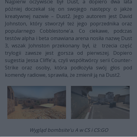
Najpierw oczywiście był Dust, a dopiero dwa lata
później doczekał się on swojego następcy o jakże
kreatywnej nazwie – Dust2. Jego autorem jest David
Johnston, który stworzył też jego poprzednika oraz
popularnego Cobblestone'a. Co ciekawe, podczas
testów alpha i beta omawiana arena nosiła nazwę Dust
3, wszak Johnston przekonany był, iż trzecia część
trylogii zawsze jest gorsza od pierwszej. Dopiero
sugestia Jessa Cliffe'a, czyli współtwórcy serii Counter-
Strike oraz osoby, która podłożyła swój głos pod
komendy radiowe, sprawiła, że zmienił ją na Dust2.
Wygląd bombsite'u A w CS i CS:GO