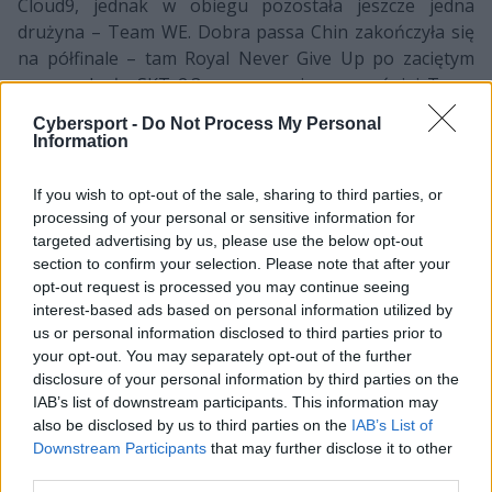
Cloud9, jednak w obiegu pozostała jeszcze jedna
drużyna – Team WE. Dobra passa Chin zakończyła się
na półfinale – tam Royal Never Give Up po zaciętym
meczu uległo SKT 2:3, a wspomniany wcześniej Team
WE, który z pozycji trzeciego miejsca w Chinach dotarł
Cybersport -
Do Not Process My Personal
aż do półfinału, nie podołał Samsung Galaxy – jak czas
Information
później pokazał, przyszłym mistrzom świata.
If you wish to opt-out of the sale, sharing to third parties, or
Worlds 2018
processing of your personal or sensitive information for
targeted advertising by us, please use the below opt-out
Worlds 2018 to turniej, w którym zabłysnęły dwa
section to confirm your selection. Please note that after your
regiony – Europa oraz Ameryka. Te mistrzostwa
opt-out request is processed you may continue seeing
również wspominam jako pełne niespodzianek. I to nie
interest-based ads based on personal information utilized by
byle jakich! Wydawało się wtedy, że azjatycka potęga
us or personal information disclosed to third parties prior to
esportowa na naszych oczach zalicza upadek.
your opt-out. You may separately opt-out of the further
disclosure of your personal information by third parties on the
Europejskie i amerykańskie formacje jedna po drugiej
IAB’s list of downstream participants. This information may
w ćwierćfinałach pokonywały takie zespoły, jak Afreeca
also be disclosed by us to third parties on the
IAB’s List of
Freecs, EDward Gaming czy Royal Never Give Up. Ale
Downstream Participants
that may further disclose it to other
ale, chwila, zapędzam się odrobinę. Wróćmy do
third parties.
głównego wątku, czyli drużyn z fazy Play-In. Do fazy