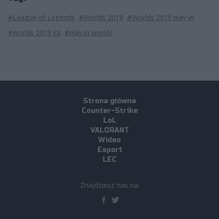
#League of Legends
#Worlds 2019
#Worlds 2019 play-in
#worlds 2019 lol
#play in worlds
Strona główna
Counter-Strike
LoL
VALORANT
Wideo
Esport
LEC
Znajdziesz nas na: