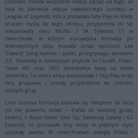
rzeczami. Przede wszystkim należy zacząć od tego, że
była to pierwsza edycja największego turnieju w
League of Legends, która posiadała fazę Play-In. Kiedy
wracam myślą do tego okresu, przypomina mi się
niesamowity mecz Misfits z SK Telecom T1 w
ćwierćfinale, w którym europejska formacja po
dramatycznym boju musiała uznać wyższość Lee
"Fakera" Sang-hyeoka i spółki, przegrywając wynikiem
2:3. Niemniej w dzisiejszym artykule to Cloud9, Fnatic,
Team WE oraz 1907 Fenerbahçe będą na moim
celowniku. Te cztery ekipy awansowały z fazy Play-In do
fazy grupowej i zostały przydzielone do czterech
różnych grup.
Choć turecka formacja okazała się chłopcem do bicia
(co nie powinno dziwić – trafiła do swoistej grupy
śmierci, z Royal Never Give Up, Samsung Galaxy i G2
Esports), to pozostałe trzy ekipy w pięknym stylu
uzyskały awans. W ćwierćfinałach poległy Fnatic i