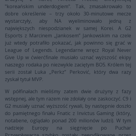
"koreańskim underdogiem". Tak, zmasakrowało to
dobre określenie – trzy około 30-minutowe mecze
wystarczyły, aby NA wyeliminowało jedną z
największych niespodzianek w samej Korei. A G2
Esports z Marcinem „Jankosem” Jankowskim na czele
już wtedy potrafiło pokazać, jak powinno się grać w
League of Legends. Legendarne wręcz Royal Never
Give Up w ćwierćfinale musiało uznać wyższość ekipy
naszego rodaka po niezwykle zaciętym BO5. Królem tej
serii został Luka „Perkz” Perković, który dwa razy
zyskał tytuł MVP.
W półfinałach mieliśmy zatem dwie drużyny z fazy
wstępnej, ale tym razem nie zdołały one zaskoczyć. C9 i
G2 musiały uznać wyższość rywali, by następnie doszło
do pamiętnego finału Fnatic z Invictus Gaming (który,
notabene, oglądało ponad 200 milionów ludzi). W tym
nadzieje Europy na sięgnięcie po Puchar
Przywoływacza szybko zostały zweryfikowane przez