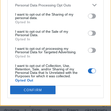
grupowej dotarło stamtąd Cloud9, EDward Gaming, G2
Personal Data Processing Opt Outs
Esports oraz pochodzące z Hongkongu G-Rex. I po raz
I want to opt-out of the Sharing of my
kolejny powtórzył się scenariusz z poprzednich
personal data.
Opted In
mistrzostw – G-Rex w swojej grupie nie miało nic do
powiedzenia, za to pozostała trójka miała, i to wiele –
I want to opt-out of the Sale of my
wyeliminowała takie zespoły, jak Team Liquid, Flash
Personal Data.
Opted In
Wolves, Team Vitality czy Gen.G – ekipy, które w
rozgrywkach regionalnych wręcz błyszczały, a koniec
I want to opt-out of processing my
końców okazały się słabsze w fazie grupowej. I to
Personal Data for Targeted Advertising.
Opted In
właśnie trójka z Play-Inów awansowała do play-offów.
I want to opt-out of Collection, Use,
A tam wcześniej wspomniany azjatycki pogrom, z
Retention, Sale, and/or Sharing of my
Personal Data that Is Unrelated with the
którego obronną ręką wyszło jedynie Invictus Gaming,
Purposes for which it was collected.
które (jak na złość) później zostało mistrzem świata. Ale
Opted Out
do rzeczy. Tutaj EDward Gaming zakończyło swoją
CONFIRM
przygodę na ćwierćfinale, przegrywając z późniejszymi
finalistami – Fnatic. A w międzyczasie Cloud9, które było
trzecim amerykańskim seedem, zmasakrowało drugą
drużynę z Korei, Afreeca Freecs, okrzykniętą