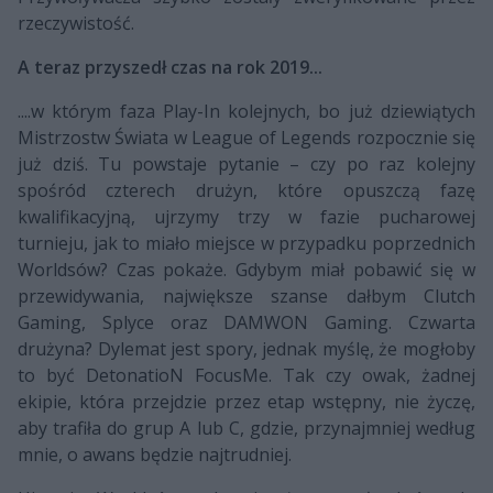
rzeczywistość.
A teraz przyszedł czas na rok 2019...
....w którym faza Play-In kolejnych, bo już dziewiątych
Mistrzostw Świata w League of Legends rozpocznie się
już dziś. Tu powstaje pytanie – czy po raz kolejny
spośród czterech drużyn, które opuszczą fazę
kwalifikacyjną, ujrzymy trzy w fazie pucharowej
turnieju, jak to miało miejsce w przypadku poprzednich
Worldsów? Czas pokaże. Gdybym miał pobawić się w
przewidywania, największe szanse dałbym Clutch
Gaming, Splyce oraz DAMWON Gaming. Czwarta
drużyna? Dylemat jest spory, jednak myślę, że mogłoby
to być DetonatioN FocusMe. Tak czy owak, żadnej
ekipie, która przejdzie przez etap wstępny, nie życzę,
aby trafiła do grup A lub C, gdzie, przynajmniej według
mnie, o awans będzie najtrudniej.