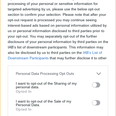
21-letni Mimis w przeszłości związany był już Denial
processing of your personal or sensitive information for
eSports oraz Teamem SoloMid, niemniej prawdziwy
targeted advertising by us, please use the below opt-out
przełom w jego karierze nastąpił dopiero po
section to confirm your selection. Please note that after your
przenosinach do Misfits Gaming, wraz z którym
opt-out request is processed you may continue seeing
interest-based ads based on personal information utilized by
wystąpił nawet na Majorze. Do Complexity Amerykanin
us or personal information disclosed to third parties prior to
trafił natomiast w marcu tego roku, krótko po tym, jak
your opt-out. You may separately opt-out of the further
Rogue, w którym występował wcześniej, wycofało się ze
disclosure of your personal information by third parties on the
sceny CS:GO. W nowym zespole SicK nie odniósł jednak
IAB’s list of downstream participants. This information may
zbyt wielu sukcesów – największym pozostaje zajęcie
also be disclosed by us to third parties on the
IAB’s List of
miejsc 5-6. podczas lanowych finałów siódmego sezonu
Downstream Participants
that may further disclose it to other
Esports Championship Series Season 7.
third parties.
Tak czy inaczej, młody zawodnik stał się ofiarą małej
Personal Data Processing Opt Outs
rewolucji kadrowej, która miała miejsce w coL po
I want to opt-out of the Sharing of my
zakończeniu StarLadder Major Berlin 2019. Wówczas z
personal data.
Opted In
ekipą, poza nim, pożegnał się też Ricky "Rickeh"
Mulholland, zaś ich fotele przejęli
pozyskany z Heroic
I want to opt-out of the Sale of my
Benjamin "blameF" Bremer i ściągnięty z Cloud9 Will
Personal Data.
Opted In
"RUSH" Wierzba
. Transfery tej dwójki sprawiły, że
Mims