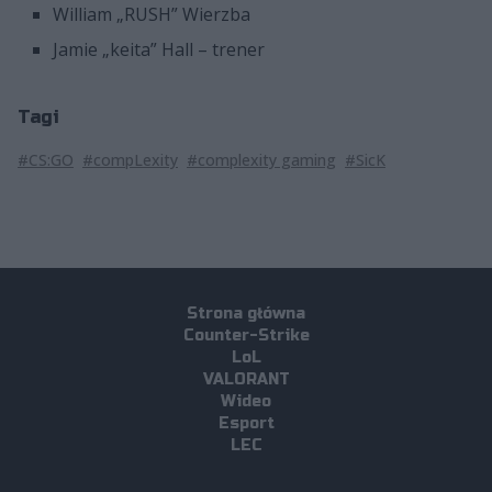
William „RUSH” Wierzba
Jamie „keita” Hall – trener
Tagi
#CS:GO
#compLexity
#complexity gaming
#SicK
Strona główna
Counter-Strike
LoL
VALORANT
Wideo
Esport
LEC