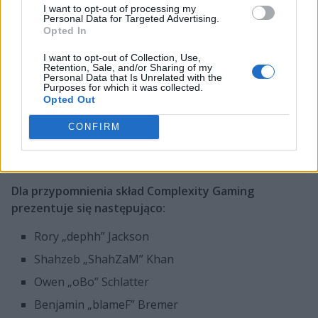
wylądował na rezerwie
i jego przyszłość pozostawała
I want to opt-out of processing my
Personal Data for Targeted Advertising.
nieznana. Aż do teraz, gdy sam zainteresowany
Opted In
poinformował, iż stał się wolnym graczem.
I want to opt-out of Collection, Use,
No story or excuses regarding my time with
Retention, Sale, and/or Sharing of my
Personal Data that Is Unrelated with the
Complexity. I will simply prove that I deserve a
Purposes for which it was collected.
spot in the pro CS circuit. I am now a free
Opted Out
agent, open to offers. Will be spending my
CONFIRM
time owning NA FPL for now.
— Hunter Mims (@SicK_cs)
October 10, 2019
Dla przypomnienia skład Complexity Gaming
prezentuje się następująco:
Rory „dephh” Jackson
Shahzeb „ShahZaM” Khan
Owen „oBo” Schlatter
Benjamin „blameF” Bremer