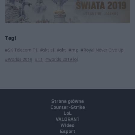
Tagi
#SK Telecom T1
#skt t1
#skt
#rng
#Royal Never Give Up
#Worlds 2019
#T1
#worlds 2019 lol
Strona główna
Counter-Strike
LoL
VALORANT
Wideo
Esport