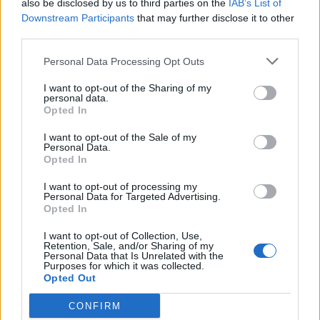
also be disclosed by us to third parties on the
IAB’s List of
uzyskał ogromną przewagę w stworach nad swoim
Downstream Participants
that may further disclose it to other
przeciwnikiem na dolnej alei, a także zniszczył pierwszą
third parties.
wieżę. Dzięki temu jego leśnik mógł zdobyć kolejnego
Infernala. W kolejnym teamfighcie to SKT zgarnęło
Personal Data Processing Opt Outs
Smoka, jednakże ekipa z Chin była w stanie
I want to opt-out of the Sharing of my
wyeliminować czterech rywali i wyjść na prowadzenie.
personal data.
Opted In
Świetna umiejętność ostateczna ze strony Gragasa
I want to opt-out of the Sale of my
pozwoliła mistrzom LCK na wygranie potyczki na
Personal Data.
środkowej alei i pokonanie Nashora. Gdy wydawało się,
Opted In
że Koreańczycy mają całą rozgrywkę pod kontrolą,
I want to opt-out of processing my
Royal Never Give Up było w stanie unicestwić
Personal Data for Targeted Advertising.
Opted In
przeciwników i odrobić większą część strat. Nieudana
inicjacja ze strony SKT zakończyła się kolejnym
I want to opt-out of Collection, Use,
triumfem RNG, które chwilę potem pokonało Barona i
Retention, Sale, and/or Sharing of my
Personal Data that Is Unrelated with the
zniszczyło środkowy inhibitor. Jednak pod względem
Purposes for which it was collected.
złota obie drużyny szły łeb w łeb i spotkanie mimo
Opted Out
upływu czasu cały czas było na ostrzu noża.
CONFIRM