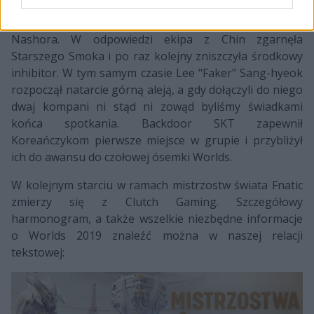
Kiedy mistrzowie LPL nie mogli poradzić sobie z
przeciwnym Renektonem, Koreańczycy pokonali
Nashora. W odpowiedzi ekipa z Chin zgarnęła
Starszego Smoka i po raz kolejny zniszczyła środkowy
inhibitor. W tym samym czasie Lee "Faker" Sang-hyeok
rozpoczął natarcie górną aleją, a gdy dołączyli do niego
dwaj kompani ni stąd ni zowąd byliśmy świadkami
końca spotkania. Backdoor SKT zapewnił
Koreańczykom pierwsze miejsce w grupie i przybliżył
ich do awansu do czołowej ósemki Worlds.
W kolejnym starciu w ramach mistrzostw świata Fnatic
zmierzy się z Clutch Gaming. Szczegółowy
harmonogram, a także wszelkie niezbędne informacje
o Worlds 2019 znaleźć można w naszej relacji
tekstowej: