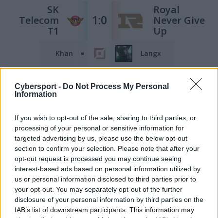
SK
Royal
1:0
Telecom
Never Give
T1
Up
Khan
Langx
Clid
Karsa
Cybersport -
Do Not Process My Personal
Information
Faker
Xiaohu
If you wish to opt-out of the sale, sharing to third parties, or
Teddy
Uzi
processing of your personal or sensitive information for
targeted advertising by us, please use the below opt-out
section to confirm your selection. Please note that after your
Effort
Ming
opt-out request is processed you may continue seeing
interest-based ads based on personal information utilized by
Już na samym początku Royal Never Give Up zgarnęło
us or personal information disclosed to third parties prior to
Ognistego Smoka. Chwilę później na dolnej alei miała
your opt-out. You may separately opt-out of the further
disclosure of your personal information by third parties on the
miejsce duża walka, w której obydwie formacje
IAB’s list of downstream participants. This information may
wyeliminowały po trzech rywali. Jian "Uzi" Zi-Hao