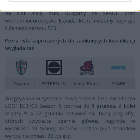
wolne miejsca w zawodach głównych. Poza IB chrapkę
na slot mają m.in. Bułgarzy ze SKADE oraz
wschodnioeuropejska Espada, którą możemy kojarzyć
z ósmego sezonu ECS.
Pełna lista zaproszonych do zamkniętych kwalifikacji
wygląda tak:
Espada
EXTREMUM
Izako Boars
SKADE
Rozgrywana w systemie szwajcarskim faza zasadnicza
LOOT.BET/CS Season 5 potrwa do 8 grudnia. Z kolei
między 9 a 22 grudnia odbywać się będą play-offy,
których zwycięzca zgarnie główną nagrodę w
wysokości 18 tysięcy dolarów. Łączna pula zawodów
wynosi natomiast 30 tysięcy.