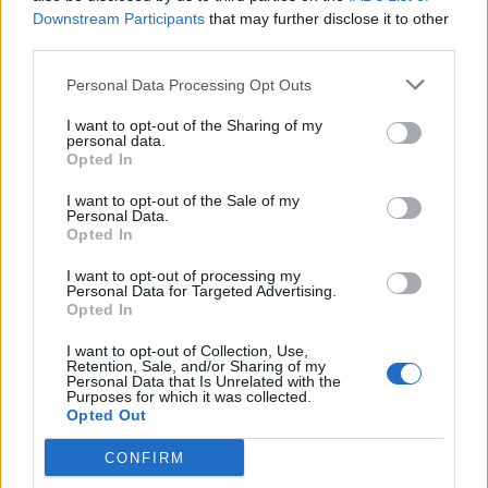
Downstream Participants
that may further disclose it to other
third parties.
Illuminar
Nemiga
Personal Data Processing Opt Outs
Nordavind
pro100
Gaming
Gaming
I want to opt-out of the Sharing of my
personal data.
Opted In
I want to opt-out of the Sale of my
Unique
Personal Data.
SJ Gaming
Winstrike
Wisła All in!
Opted In
Team
I want to opt-out of processing my
Personal Data for Targeted Advertising.
Opted In
x-kom AGO
I want to opt-out of Collection, Use,
Retention, Sale, and/or Sharing of my
Personal Data that Is Unrelated with the
Purposes for which it was collected.
Warto jednak zauważyć, że lista polskich zespołów
Opted Out
może się jeszcze poszerzyć za sprawą Izako Boars.
Popularne Dziki to jeden z czterech składów, które 11 i
CONFIRM
12 listopada walczyć ze sobą będą o dwa ostatnie