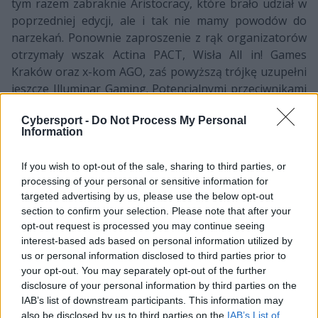
tym razem zabraknie Aristocracy, które brało udział w
poprzedniej edycji, ale i tak nie mamy powodów do
narzekań. Ponownie zaproszenie z rąk organizatorów
otrzymały wszak Actina PACT, Wisła All in! Games
Kraków oraz x-kom AGO, zaś powyższą trójkę uzupełni
jeszcze Illuminar Gaming. Potencjalnymi przeciwnikami
całej czwórki będą natomiast m.in. grające na co dzień w
Cybersport -
Do Not Process My Personal
ESL Pro League HellRaisers czy też rywalizujące na
Information
poziomie ESEA Mountain Dew League Team Heretics i
HAVU Gaming.
If you wish to opt-out of the sale, sharing to third parties, or
processing of your personal or sensitive information for
Na ten moment lista uczestników zawodów
targeted advertising by us, please use the below opt-out
głównych prezentuje się następująco:
section to confirm your selection. Please note that after your
opt-out request is processed you may continue seeing
interest-based ads based on personal information utilized by
us or personal information disclosed to third parties prior to
your opt-out. You may separately opt-out of the further
HAVU
Team
disclosure of your personal information by third parties on the
Actina PACT
HellRaisers
Gaming
Heretics
IAB’s list of downstream participants. This information may
also be disclosed by us to third parties on the
IAB’s List of