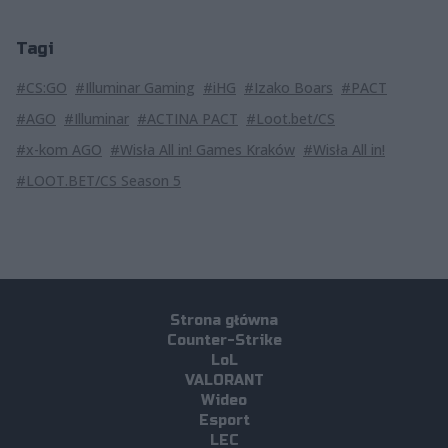
Tagi
#CS:GO
#Illuminar Gaming
#iHG
#Izako Boars
#PACT
#AGO
#Illuminar
#ACTINA PACT
#Loot.bet/CS
#x-kom AGO
#Wisła All in! Games Kraków
#Wisła All in!
#LOOT.BET/CS Season 5
Strona główna
Counter-Strike
LoL
VALORANT
Wideo
Esport
LEC