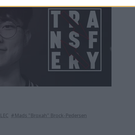
LEC
#Mads "Broxah" Brock-Pedersen