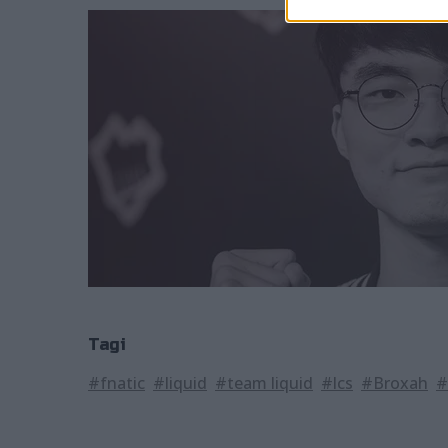
Tagi
#fnatic
#liquid
#team liquid
#lcs
#Broxah
#