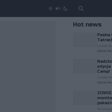
Hot news
Pasha 
Tatrac
Counter-Str
Adrian Ko
Nadcho
edycja
Camp!
Counter-Str
Adrian Ko
ZOWIE 
monito
pokazi
Bez kategor