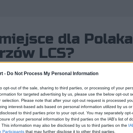
iejsce dla Polaka...
trzów LCS?
t -
Do Not Process My Personal Information
to opt-out of the sale, sharing to third parties, or processing of your per
zie w Fnatic, nieprawdaż? No to zap
formation for targeted advertising by us, please use the below opt-out s
r selection. Please note that after your opt-out request is processed y
cja – według doniesień ESPN Esports
eing interest-based ads based on personal information utilized by us or
disclosed to third parties prior to your opt-out. You may separately opt-
losure of your personal information by third parties on the IAB’s list of
. This information may also be disclosed by us to third parties on the
IA
prawdaż? No to zapnijcie pasy, gdyż szykuje się prawdziwa
Participants
that may further disclose it to other third parties.