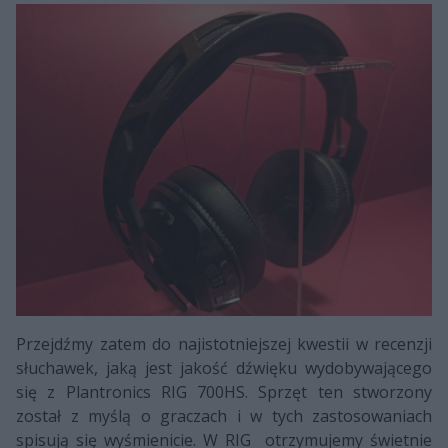
Przejdźmy zatem do najistotniejszej kwestii w recenzji
słuchawek, jaką jest jakość dźwięku wydobywającego
się z Plantronics RIG 700HS. Sprzęt ten stworzony
został z myślą o graczach i w tych zastosowaniach
spisują się wyśmienicie. W RIG otrzymujemy świetnie