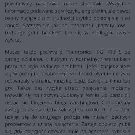
powinniśmy naładować nasze słuchawki. Wszystkie
informacje podawane są w języku angielskim, ale nawet
osoby mające z nim trudności szybko połapią się o co
chodzi. Szczególnie jak po informacji „battery low –
recharge your headset” ten się w niedługim czasie
wyłączy.
Muszę także pochwalić Plantronics RIG 700HS za
zasięg działania, z którym w normalnych warunkach
pracy nie było żadnego problemu. Jeżeli znajdowałem
się w pokoju z adapterem, słuchawki płynnie i czysto
odtwarzały aktualną muzykę, bądź dźwięk z filmu lub
gry. Także bez ryzyka utraty połączenia, możemy
rozwalić się na naszym ulubionym fotelu lub kanapie i
oddać się błogiemu binge-watchingowi. Orientacyjny
zasięg działania słuchawek wynosi około 10 m, a więc
udając się do drugiego pokoju nie miałem żadnych
problemów z utratą połączenia. Zasięg dopiero gubił
się, gdy odległość dzieląca mnie od adaptera wynosiła