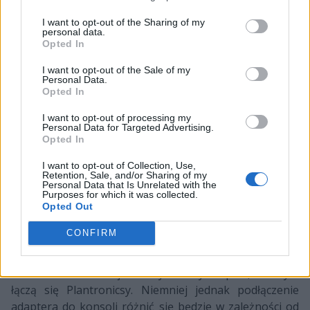
I want to opt-out of the Sharing of my
personal data.
Opted In
I want to opt-out of the Sale of my
Personal Data.
Opted In
I want to opt-out of processing my
Personal Data for Targeted Advertising.
Opted In
I want to opt-out of Collection, Use,
Retention, Sale, and/or Sharing of my
Personal Data that Is Unrelated with the
Purposes for which it was collected.
Opted Out
Podłączenie, zasięg działania i bateria
CONFIRM
Obok samych słuchawek drugim najważniejszym
elementem zestawu jest dedykowany adapter, z którym
łączą się Plantronicsy. Niemniej jednak podłączenie
adaptera do konsoli różnić się będzie w zależności od