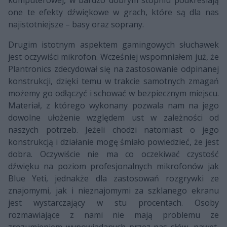
one te efekty dźwiękowe w grach, które są dla nas
najistotniejsze – basy oraz soprany.
Drugim istotnym aspektem gamingowych słuchawek
jest oczywiści mikrofon. Wcześniej wspomniałem już, że
Plantronics zdecydował się na zastosowanie odpinanej
konstrukcji, dzięki temu w trakcie samotnych zmagań
możemy go odłączyć i schować w bezpiecznym miejscu.
Materiał, z którego wykonany pozwala nam na jego
dowolne ułożenie względem ust w zależności od
naszych potrzeb. Jeżeli chodzi natomiast o jego
konstrukcją i działanie mogę śmiało powiedzieć, że jest
dobra. Oczywiście nie ma co oczekiwać czystość
dźwięku na poziom profesjonalnych mikrofonów jak
Blue Yeti, jednakże dla zastosowań rozgrywki ze
znajomymi, jak i nieznajomymi za szklanego ekranu
jest wystarczający w stu procentach. Osoby
rozmawiające z nami nie mają problemu ze
zrozumieniem wypowiadanych przez nas słów, nawet,