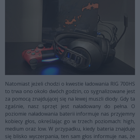
Natomiast jeżeli chodzi o kwestie ładowania RIG 700HS
to trwa ono około dwóch godzin, co sygnalizowane jest
za pomocą znajdującej się na lewej muszli diody. Gdy ta
zgaśnie, nasz sprzęt jest naładowany do pełna. O
poziomie naładowania baterii informuje nas przyjemny
kobiecy głos, określając go w trzech poziomach: high,
medium oraz low. W przypadku, kiedy bateria znajduje
się blisko wyczerpania, ten sam głos informuje nas, że