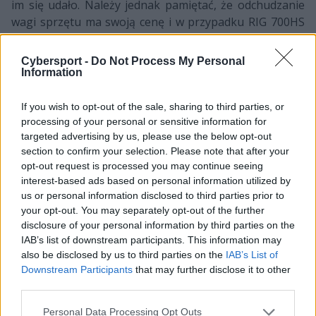
im się udało. Należy jednak pamiętać, że odchudzanie
wagi sprzętu ma swoją cenę i w przypadku RIG 700HS
musimy ją „zapłacić” poprzez brak możliwości płynnej i
swobodnej regulacji słuchawek. Zamiast tego
Cybersport -
Do Not Process My Personal
Plantronics zdecydował się na trzy predefiniowane
Information
poziomy ułożenia muszli względem pałąka, a zmiana
ich wysokości odbywa się przez wepchnięcia
If you wish to opt-out of the sale, sharing to third parties, or
processing of your personal or sensitive information for
wystającego z zewnętrznej części muszli trzpienia w
targeted advertising by us, please use the below opt-out
wycięty w pałąku otwór. W efekcie osoby, które mają
section to confirm your selection. Please note that after your
niestandardowy kształt głowy, mogą mieć trudności z
opt-out request is processed you may continue seeing
idealnym dopasowaniem słuchawek, gdyż poza tymi
interest-based ads based on personal information utilized by
trzema poziomami RIG 700HS nie ma innych możliwości
us or personal information disclosed to third parties prior to
regulacji. Muszę jednak przyznać, że mimo
your opt-out. You may separately opt-out of the further
zastosowania tak specyficznego sposobu regulacji
disclosure of your personal information by third parties on the
IAB’s list of downstream participants. This information may
wysokości słuchawek, muszle w pałąku trzymaj się
also be disclosed by us to third parties on the
IAB’s List of
stabilnie, nie poruszają się na boki, a przed
Downstream Participants
that may further disclose it to other
wypadnięciem zabezpieczają je kulkowe końcówki
third parties.
trzpienia.
Personal Data Processing Opt Outs