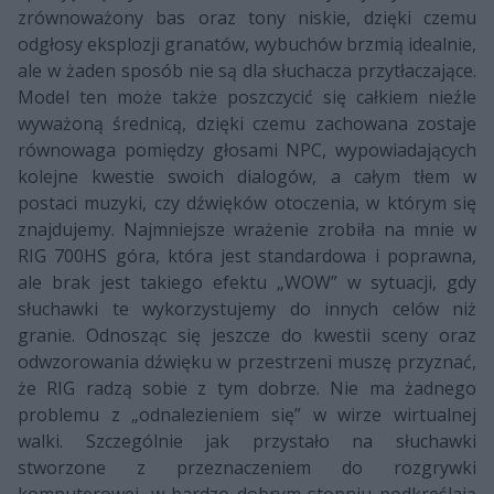
zrównoważony bas oraz tony niskie, dzięki czemu
odgłosy eksplozji granatów, wybuchów brzmią idealnie,
ale w żaden sposób nie są dla słuchacza przytłaczające.
Model ten może także poszczycić się całkiem nieźle
wyważoną średnicą, dzięki czemu zachowana zostaje
równowaga pomiędzy głosami NPC, wypowiadających
kolejne kwestie swoich dialogów, a całym tłem w
postaci muzyki, czy dźwięków otoczenia, w którym się
znajdujemy. Najmniejsze wrażenie zrobiła na mnie w
RIG 700HS góra, która jest standardowa i poprawna,
ale brak jest takiego efektu „WOW” w sytuacji, gdy
słuchawki te wykorzystujemy do innych celów niż
granie. Odnosząc się jeszcze do kwestii sceny oraz
odwzorowania dźwięku w przestrzeni muszę przyznać,
że RIG radzą sobie z tym dobrze. Nie ma żadnego
problemu z „odnalezieniem się” w wirze wirtualnej
walki. Szczególnie jak przystało na słuchawki
stworzone z przeznaczeniem do rozgrywki
komputerowej, w bardzo dobrym stopniu podkreślają