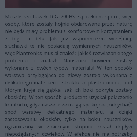
Muszle słuchawek RIG 700HS są całkiem spore, więc
osoby, które zostały hojnie obdarowane przez naturę
nie będą miały problemu z komfortowym korzystaniem
z tego modelu. Jak już wspomniałem wcześniej,
słuchawki te nie posiadają wymiennych nauszników,
więc Plantronics musiał znaleźć jakieś rozwiązanie tego
problemu i znalazł. Nauszniki bowiem zostały
wykonane z dwóch typów materiału! W ten sposób
warstwa przylegająca do głowy została wykonana z
delikatnego materiału o strukturze plastra miodu, pod
którym kryje się gąbka, zaś ich boki pokryte zostały
ekoskórą. W ten sposób producent uzyskał połączenie
komfortu, gdyż nasze usze mogą spokojnie „oddychać”
spod warstwy delikatnego materiału, a dzięki
zastosowaniu ekoskóry tylko na boku nauszników,
ograniczony w znacznym stopniu został dopływ
niepożądanych dźwięków. W efekcie nie ma potrzeby