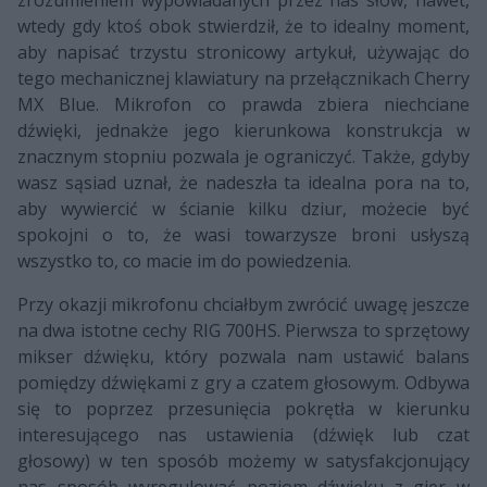
wtedy gdy ktoś obok stwierdził, że to idealny moment,
aby napisać trzystu stronicowy artykuł, używając do
tego mechanicznej klawiatury na przełącznikach Cherry
MX Blue. Mikrofon co prawda zbiera niechciane
dźwięki, jednakże jego kierunkowa konstrukcja w
znacznym stopniu pozwala je ograniczyć. Także, gdyby
wasz sąsiad uznał, że nadeszła ta idealna pora na to,
aby wywiercić w ścianie kilku dziur, możecie być
spokojni o to, że wasi towarzysze broni usłyszą
wszystko to, co macie im do powiedzenia.
Przy okazji mikrofonu chciałbym zwrócić uwagę jeszcze
na dwa istotne cechy RIG 700HS. Pierwsza to sprzętowy
mikser dźwięku, który pozwala nam ustawić balans
pomiędzy dźwiękami z gry a czatem głosowym. Odbywa
się to poprzez przesunięcia pokrętła w kierunku
interesującego nas ustawienia (dźwięk lub czat
głosowy) w ten sposób możemy w satysfakcjonujący
nas sposób wyregulować poziom dźwięku z gier w