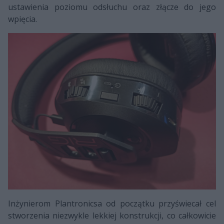
ustawienia poziomu odsłuchu oraz złącze do jego
wpięcia.
Inżynierom Plantronicsa od początku przyświecał cel
stworzenia niezwykle lekkiej konstrukcji, co całkowicie