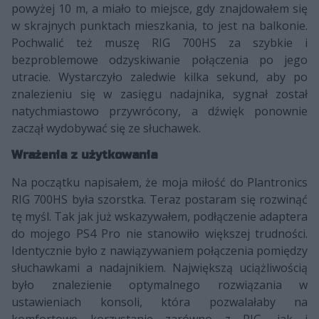
powyżej 10 m, a miało to miejsce, gdy znajdowałem się
w skrajnych punktach mieszkania, to jest na balkonie.
Pochwalić też muszę RIG 700HS za szybkie i
bezproblemowe odzyskiwanie połączenia po jego
utracie. Wystarczyło zaledwie kilka sekund, aby po
znalezieniu się w zasięgu nadajnika, sygnał został
natychmiastowo przywrócony, a dźwięk ponownie
zaczął wydobywać się ze słuchawek.
Wrażenia z użytkowania
Na początku napisałem, że moja miłość do Plantronics
RIG 700HS była szorstka. Teraz postaram się rozwinąć
tę myśl. Tak jak już wskazywałem, podłączenie adaptera
do mojego PS4 Pro nie stanowiło większej trudności.
Identycznie było z nawiązywaniem połączenia pomiędzy
słuchawkami a nadajnikiem. Największą uciążliwością
było znalezienie optymalnego rozwiązania w
ustawieniach konsoli, która pozwalałaby na
komfortowe korzystanie zarówno z RIG, jak i