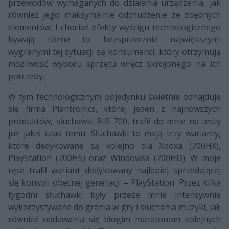
przewodów wymaganych do działania urządzenia, jak
również jego maksymalnie odchudzenie ze zbędnych
elementów. I chociaż efekty wyścigu technologicznego
bywają różne to bezsprzecznie największymi
wygranymi tej sytuacji są konsumenci, który otrzymują
możliwość wyboru sprzętu wręcz skrojonego na ich
potrzeby.
W tym technologicznym pojedynku świetnie odnajduje
się firma Plantronics, której jeden z najnowszych
produktów, słuchawki RIG 700, trafił do mnie na testy
już jakiś czas temu. Słuchawki te mają trzy warianty,
które dedykowane są kolejno dla Xboxa (700HX),
PlayStation (700HS) oraz Windowsa (700HD). W moje
ręce trafił wariant dedykowany najlepiej sprzedającej
się konsoli obecnej generacji – PlayStation. Przez kilka
tygodni słuchawki były przeze mnie intensywnie
wykorzystywane do grania w gry i słuchania muzyki, jak
również oddawania się błogim maratonom kolejnych