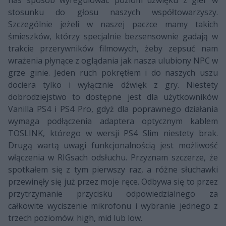
stosunku do głosu naszych współtowarzyszy.
Szczególnie jeżeli w naszej paczce mamy takich
śmieszków, którzy specjalnie bezsensownie gadają w
trakcie przerywników filmowych, żeby zepsuć nam
wrażenia płynące z oglądania jak nasza ulubiony NPC w
grze ginie. Jeden ruch pokrętłem i do naszych uszu
dociera tylko i wyłącznie dźwięk z gry. Niestety
dobrodziejstwo to dostępne jest dla użytkowników
Vanilla PS4 i PS4 Pro, gdyż dla poprawnego działania
wymaga podłączenia adaptera optycznym kablem
TOSLINK, którego w wersji PS4 Slim niestety brak.
Drugą wartą uwagi funkcjonalnością jest możliwość
włączenia w RIGsach odsłuchu. Przyznam szczerze, że
spotkałem się z tym pierwszy raz, a różne słuchawki
przewinęły się już przez moje ręce. Odbywa się to przez
przytrzymanie przycisku odpowiedzialnego za
całkowite wyciszenie mikrofonu i wybranie jednego z
trzech poziomów: high, mid lub low.