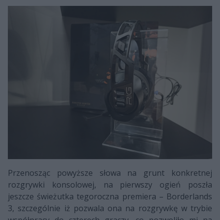
Przenosząc powyższe słowa na grunt konkretnej
rozgrywki konsolowej, na pierwszy ogień poszła
jeszcze świeżutka tegoroczna premiera – Borderlands
3, szczególnie iż pozwala ona na rozgrywkę w trybie
współpracy do czterech graczy, co pozwoliło mi na