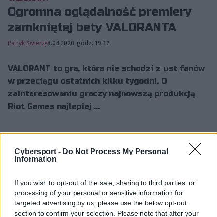
Ogromna oglądalność premiery
zamkniętej bety VALORANTA
Patryk Świerzy
8.04.2020, godz. 19:12
VALORANT to gra, która nie schodzi z ust fanów
w przeciągu ostatnich kilku tygodni. O
zainteresowaniu graczy najnowszą produkcją
Riot Games najlepiej ...
VALORANT to gra, która nie schodzi z ust fanów w
Cybersport -
Do Not Process My Personal
przeciągu ostatnich kilku tygodni. O zainteresowaniu
Information
graczy najnowszą produkcją Riot Games najlepiej może
świadczyć oglądalność wczorajszej premiery zamkniętej
If you wish to opt-out of the sale, sharing to third parties, or
bety, ponieważ w szczytowym momencie streamy z
processing of your personal or sensitive information for
rozgrywki oglądało aż 1 727 481 użytkowników
targeted advertising by us, please use the below opt-out
Twitcha.
section to confirm your selection. Please note that after your