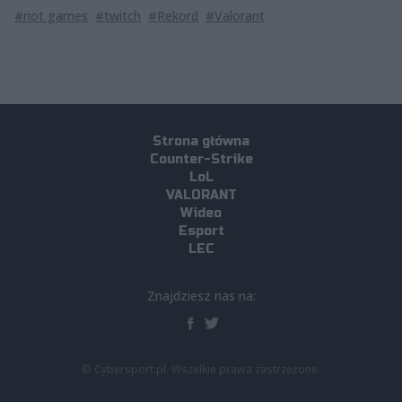
#riot games
#twitch
#Rekord
#Valorant
Strona główna
Counter-Strike
LoL
VALORANT
Wideo
Esport
LEC
Znajdziesz nas na:
© Cybersport.pl. Wszelkie prawa zastrzeżone.