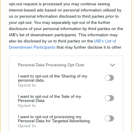
opt-out request is processed you may continue seeing
Tym samym taktyczna strzelanka osiągnęła trzeci
interest-based ads based on personal information utilized by
najwyższy peak w historii amerykańskiego serwisu
us or personal information disclosed to third parties prior to
według strony
Twitchstats
. Większym
your opt-out. You may separately opt-out of the further
disclosure of your personal information by third parties on the
zainteresowaniem cieszyły się jedynie targi E3 w 2018
IAB’s list of downstream participants. This information may
roku oraz zeszłoroczny finał Mistrzostw Świata w
also be disclosed by us to third parties on the
IAB’s List of
League of Legends rozegrany pomiędzy G2 Esports a
Downstream Participants
that may further disclose it to other
Funplus Phoenix. Jednocześnie najnowsza gra od Riot
third parties.
Games nie pozostawiła sobie równych, jeśli chodzi o
oglądalność na Twitchu w obecnym roku. W tej
Personal Data Processing Opt Outs
kategorii VALORANT ponad dwukrotnie przebił
I want to opt-out of the Sharing of my
poprzedni rekord 835 472 jednoczesnych widzów, który
personal data.
Opted In
został osiągnięty przez Counter Strike: Global
Offensive w trakcie finałów Intel Extreme Masters
I want to opt-out of the Sale of my
Katowice.
Personal Data.
Opted In
CZYTAJ TEŻ:
I want to opt-out of processing my
VALORANT w pigułce. Co wiemy po
Personal Data for Targeted Advertising.
Opted In
testach?