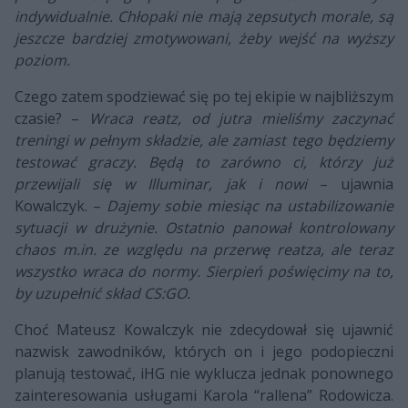
indywidualnie. Chłopaki nie mają zepsutych morale, są
jeszcze bardziej zmotywowani, żeby wejść na wyższy
poziom.
Czego zatem spodziewać się po tej ekipie w najbliższym
czasie? –
Wraca reatz, od jutra mieliśmy zaczynać
treningi w pełnym składzie, ale zamiast tego będziemy
testować graczy. Będą to zarówno ci, którzy już
przewijali się w Illuminar, jak i nowi
– ujawnia
Kowalczyk. –
Dajemy sobie miesiąc na ustabilizowanie
sytuacji w drużynie. Ostatnio panował kontrolowany
chaos m.in. ze względu na przerwę reatza, ale teraz
wszystko wraca do normy. Sierpień poświęcimy na to,
by uzupełnić skład CS:GO.
Choć Mateusz Kowalczyk nie zdecydował się ujawnić
nazwisk zawodników, których on i jego podopieczni
planują testować, iHG nie wyklucza jednak ponownego
zainteresowania usługami Karola “rallena” Rodowicza.