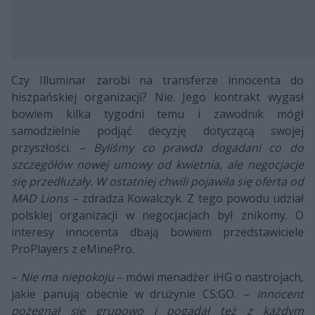
Czy Illuminar zarobi na transferze innocenta do
hiszpańskiej organizacji? Nie. Jego kontrakt wygasł
bowiem kilka tygodni temu i zawodnik mógł
samodzielnie podjąć decyzję dotyczącą swojej
przyszłości. –
Byliśmy co prawda dogadani co do
szczegółów nowej umowy od kwietnia, ale negocjacje
się przedłużały. W ostatniej chwili pojawiła się oferta od
MAD Lions
– zdradza Kowalczyk. Z tego powodu udział
polskiej organizacji w negocjacjach był znikomy. O
interesy innocenta dbają bowiem przedstawiciele
ProPlayers z eMinePro.
–
Nie ma niepokoju
– mówi menadżer iHG o nastrojach,
jakie panują obecnie w drużynie CS:GO. –
innocent
pożegnał się grupowo i pogadał też z każdym