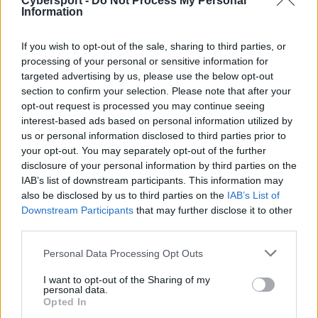
Cybersport -
Do Not Process My Personal
Tagi
Information
#CS:GO
#rallen
#innocent
#Illuminar Gaming
#iHG
If you wish to opt-out of the sale, sharing to third parties, or
#Illuminar
#MAD Lions
#Sówek
#Mateusz Kowalczyk
processing of your personal or sensitive information for
targeted advertising by us, please use the below opt-out
section to confirm your selection. Please note that after your
opt-out request is processed you may continue seeing
interest-based ads based on personal information utilized by
us or personal information disclosed to third parties prior to
your opt-out. You may separately opt-out of the further
Strona główna
disclosure of your personal information by third parties on the
Counter-Strike
IAB’s list of downstream participants. This information may
LoL
also be disclosed by us to third parties on the
IAB’s List of
VALORANT
Downstream Participants
that may further disclose it to other
Wideo
third parties.
Esport
LEC
Personal Data Processing Opt Outs
I want to opt-out of the Sharing of my
Znajdziesz nas na:
personal data.
Opted In