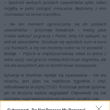
–
Spośród wolnych polskich zawodników tylko rallen
mógłby w pełni zastąpić innocenta. Będziemy z nim
rozmawiać na temat transferu.
–
Na ten moment ograniczamy się do polskich
zawodników
– przyznaje Kowalczyk. –
Kwoty, jakie
trzeba wyłożyć za graczy z Polski, żeby ich wykupić, są
jednak absurdalne. Oczekuje się wysokich sum w euro
czy frankach, a my nie możemy sobie na to pozwolić –
dodaje. –
Pójście w międzynarodowy skład to jedna z
wielu opcji, nasi gracze mówią dobrze po angielsku, ale
nie dla wszystkich jest to komfortowe rozwiązanie.
Sytuacja w Illuminar wydaje się opanowana – nie ma
strachu, jest plan na najbliższe tygodnie i chęć
odbudowania drużyny CS:GO. Pozostaje jednak pytanie:
jak ta drużyna będzie wyglądała? Odpowiedź na nie
poznamy najprawdopodobniej dopiero za jakiś czas.