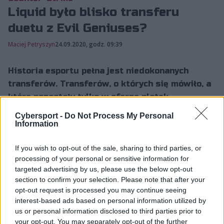
Liquid było blisko transferu
duetu z Evil Geniuses?
Maciej Petryszyn
24.09.2020, godz. 09:39
Historia esportu pełna jest niedokonanych
transferów. Transferów, o których się mówiło, a
które pozostały tylko w sferze plotek.
Transferów, których f...
Cybersport -
Do Not Process My Personal
Information
Historia esportu pełna jest niedokonanych transferów.
If you wish to opt-out of the sale, sharing to third parties, or
Transferów, o których się mówiło, a które pozostały
processing of your personal or sensitive information for
tylko w sferze plotek. Transferów, których finalizacja
targeted advertising by us, please use the below opt-out
section to confirm your selection. Please note that after your
była naprawdę blisko, ale ostatecznie się nie dokonała.
opt-out request is processed you may continue seeing
I to właśnie o przypadku drugiego typu poinformował
interest-based ads based on personal information utilized by
Jarek "DeKay" Lewis.
us or personal information disclosed to third parties prior to
your opt-out. You may separately opt-out of the further