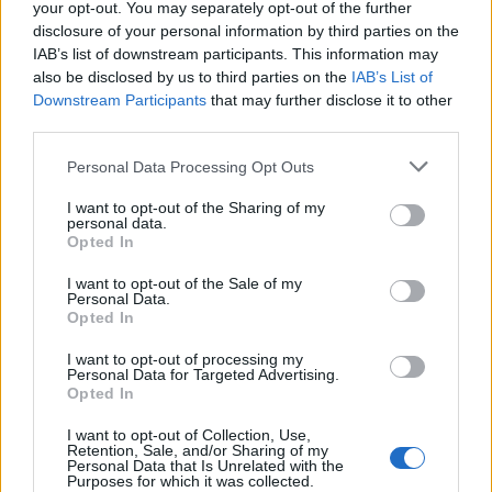
your opt-out. You may separately opt-out of the further
dla graczy i menadżera dywzji w LoL-u.
disclosure of your personal information by third parties on the
IAB’s list of downstream participants. This information may
Zgodnie z karą nałożoną dzisiaj przez Riot Games,
also be disclosed by us to third parties on the
IAB’s List of
Astralis nie dopilnowało terminów wypłat pracowników
Downstream Participants
that may further disclose it to other
organizacji. Według ogłoszenia niektóre osoby
third parties.
skontaktowały się z odpowiednimi przedstawicielami
Personal Data Processing Opt Outs
LEC, przedstawiając dowody wskazujące na braki w
płatnościach. Po uzyskaniu tych informacji Riot wszczął
I want to opt-out of the Sharing of my
śledztwo, udowadniając wskazane luki. W jego wyniku
personal data.
Opted In
wszystkie spóźnione płatności zostały już
uregulowane.
I want to opt-out of the Sale of my
Personal Data.
Opted In
W rezultacie, włodarze ligi zdecydowali się na nałożenie
kary w wysokości 5 000 euro. Dodatkowo Astralis
I want to opt-out of processing my
zmuszone jest założyć dedykowany kanał, na którym
Personal Data for Targeted Advertising.
Opted In
członkowie organizacji będą mogli w przyszłości
zgłaszać podobne sytuacje. Co więcej, organizacja
I want to opt-out of Collection, Use,
dostała polecenie od Riotu, aby stworzyć wewnętrzny
Retention, Sale, and/or Sharing of my
Personal Data that Is Unrelated with the
program dla swoich pracowników i zawodników, w
Purposes for which it was collected.