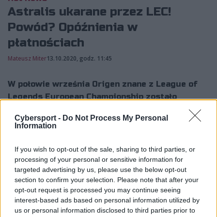
Astralis ukarane przez LEC!
Powód? Opóźnienia w
płatnościach
Mateusz Miter
13.10.2020, godz. 11:45
W połowie września Origen znane z League of
Legends European Championship zostało
przemianowane na Astralis. Pomimo braku
Cybersport -
Do Not Process My Personal
ogłoszeń na temat nowych zaw...
Information
If you wish to opt-out of the sale, sharing to third parties, or
W połowie września Origen znane z League of Legends
processing of your personal or sensitive information for
European Championship zostało przemianowane na
targeted advertising by us, please use the below opt-out
Astralis. Pomimo braku ogłoszeń na temat nowych
section to confirm your selection. Please note that after your
opt-out request is processed you may continue seeing
zawodników lub przedłużenia kontraktów z
interest-based ads based on personal information utilized by
dotychczasowymi, organizacja znalazła się w centrum
us or personal information disclosed to third parties prior to
wydarzeń. Wszystko przez... opóźnienia z płatnościami