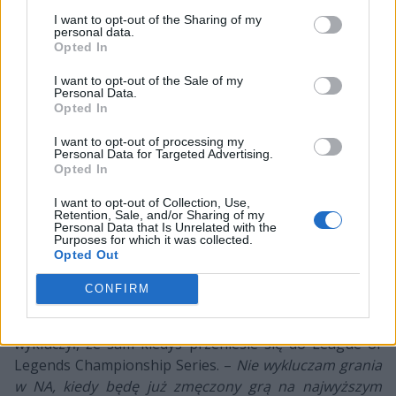
półfinale z Suning też bylibyśmy lepsi. W zeszłym roku
I want to opt-out of the Sharing of my
wypaliliśmy się pod koniec letniego splitu LEC, więc w
personal data.
Opted In
2020 podeszliśmy do rozgrywek europejskich z
większym luzem, by tego uniknąć
– zapewnił Polak.
I want to opt-out of the Sale of my
Personal Data.
Opted In
CZYTAJ TEŻ:
Kto, skąd i dokąd – śledź transfery na
I want to opt-out of processing my
scenie League of Legends
Personal Data for Targeted Advertising.
Opted In
Kolejnym tematem rozmowy był wszelkie potwierdzone
I want to opt-out of Collection, Use,
i niepotwierdzone doniesienia transferowe, jednak
Retention, Sale, and/or Sharing of my
Personal Data that Is Unrelated with the
głównie Gafford skupił się na plotkach dotyczących
Purposes for which it was collected.
Opted Out
ruchów z Europy do Ameryki Północnej. Jankos
przyznał, że rozumie decyzję Barneya "Alphariego"
CONFIRM
Morrisa, który rzekomo miał przyjąć ofertę Team
Liquid, opiewającą na kilka milionów dolarów i nie
wykluczył, że sam kiedyś przeniesie się do League of
Legends Championship Series. –
Nie wykluczam grania
w NA, kiedy będę już zmęczony grą na najwyższym