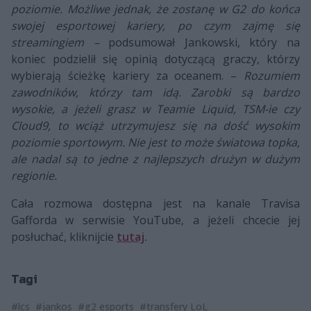
poziomie. Możliwe jednak, że zostanę w G2 do końca
swojej esportowej kariery, po czym zajmę się
streamingiem –
podsumował Jankowski, który na
koniec podzielił się opinią dotyczącą graczy, którzy
wybierają ścieżkę kariery za oceanem. –
Rozumiem
zawodników, którzy tam idą. Zarobki są bardzo
wysokie, a jeżeli grasz w Teamie Liquid, TSM-ie czy
Cloud9, to wciąż utrzymujesz się na dość wysokim
poziomie sportowym. Nie jest to może światowa topka,
ale nadal są to jedne z najlepszych drużyn w dużym
regionie.
Cała rozmowa dostępna jest na kanale Travisa
Gafforda w serwisie YouTube, a jeżeli chcecie jej
posłuchać, kliknijcie
tutaj
.
Tagi
#lcs
#jankos
#g2 esports
#transfery LoL