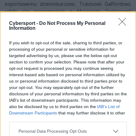
esportowemu dziennikarzowi, Travisowi Gaffordowi,
udało się porozmawiać z Marcinem "Jankosem"
Jankowskim o całym tym burzliwym okresie.
Cybersport -
Do Not Process My Personal
Information
Zanim jednak panowie przeszli do omawiania tematów
związanych z potencjalnymi ruchami transferowymi,
If you wish to opt-out of the sale, sharing to third parties, or
krótko podsumowali niedawno zakończone Worldsy,
processing of your personal or sensitive information for
podczas których drużyna Jankosa, G2 Esports, odpadła
targeted advertising by us, please use the below opt-out
w półfinale. Polski jungler raz jeszcze przypomniał, że
section to confirm your selection. Please note that after your
znaczącym powodem problemów formacji była słaba
opt-out request is processed you may continue seeing
adaptacja do mety, która mocno odbiegała od stylu
interest-based ads based on personal information utilized by
preferowanego przez Samurajów. Mimo teoretycznego
us or personal information disclosed to third parties prior to
your opt-out. You may separately opt-out of the further
regresu względem zeszłego roku (w 2019 G2
disclosure of your personal information by third parties on the
zatrzymało się dopiero w wielkim finale) Jankos był
IAB’s list of downstream participants. This information may
całkiem zadowolony z przebiegu mistrzostw. –
Szkoda,
also be disclosed by us to third parties on the
IAB’s List of
że drugi rok z rzędu nie wygraliśmy Worldsów grając
Downstream Participants
that may further disclose it to other
tym samym składem. Na początku nie radziliśmy sobie
third parties.
na skrimach nawet na TSM, ale pod koniec turnieju
Personal Data Processing Opt Outs
byliśmy w stanie pokonać Top Esports. Myślę, że w