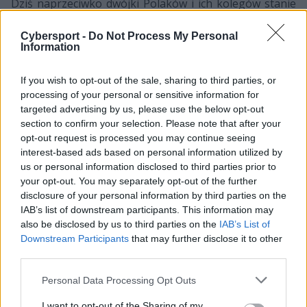
Dziś naprzeciwko dwójki Polaków i ich kolegów stanie
Endpoint CeX. Z jednej strony mało to chyba spodziewał
się, że podopieczni brytyjskiej organizacji dotrą tak
Cybersport -
Do Not Process My Personal
Information
daleko, tym bardziej że niedawno stracili na rzecz
Teamu Envy Thomasa "Thomasa" Uttinga, z drugiej
If you wish to opt-out of the sale, sharing to third parties, or
zaś trzeba pamiętać, że już w poprzedniej odsłonie
processing of your personal or sensitive information for
rozgrywek radzili oni sobie bardzo dobrze, ostatecznie
targeted advertising by us, please use the below opt-out
finiszując tuż za podium. Mimo to trudno uznać ich za
section to confirm your selection. Please note that after your
jednoznacznych faworytów czwartkowej potyczki, tym
opt-out request is processed you may continue seeing
bardziej że jeszcze w fazie zasadniczej musieli oni
interest-based ads based on personal information utilized by
uznać wyższość Sprout. Wiele jednak zależeć będzie od
us or personal information disclosed to third parties prior to
your opt-out. You may separately opt-out of the further
postawy dychy i snatchiego, którzy w trakcie play-offów
disclosure of your personal information by third parties on the
MDL-a nieco spuścili z tonu, podczas gdy jeszcze w
IAB’s list of downstream participants. This information may
fazie zasadniczej byli wyróżniającymi się postaciami
also be disclosed by us to third parties on the
IAB’s List of
drużyny.
Downstream Participants
that may further disclose it to other
third parties.
CZYTAJ TEŻ:
Sprout puka do bram raju. Ekipa
Personal Data Processing Opt Outs
dychy i snatchiego w finale MDL-a
I want to opt-out of the Sharing of my