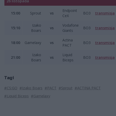
26 listopada
Endpoint
15:00
Sprout
vs
BO3
transmisja
CeX
Izako
Vodafone
15:10
vs
BO3
transmisja
Boars
Giants
Actina
18:00
Gamelaxy
vs
BO3
transmisja
PACT
Izako
Liquid
21:00
vs
BO3
transmisja
Boars
Biceps
Tagi
#CS:GO
#Izako Boars
#PACT
#Sprout
#ACTINA PACT
#Liquid Biceps
#Gamelaxy