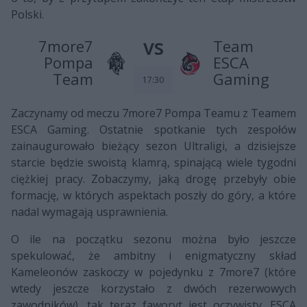
Polski.
vs
7more7
Team
Pompa
ESCA
Team
Gaming
17:30
Zaczynamy od meczu 7more7 Pompa Teamu z Teamem
ESCA Gaming. Ostatnie spotkanie tych zespołów
zainaugurowało bieżący sezon Ultraligi, a dzisiejsze
starcie będzie swoistą klamrą, spinającą wiele tygodni
ciężkiej pracy. Zobaczymy, jaką drogę przebyły obie
formację, w których aspektach poszły do góry, a które
nadal wymagają usprawnienia.
O ile na początku sezonu można było jeszcze
spekulować, że ambitny i enigmatyczny skład
Kameleonów zaskoczy w pojedynku z 7more7 (które
wtedy jeszcze korzystało z dwóch rezerwowych
zawodników), tak teraz faworyt jest oczywisty. ESCA