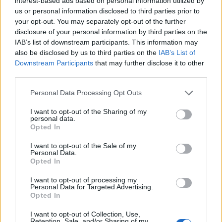
interest-based ads based on personal information utilized by
to debiutancki sezon mistrzostw Polski, a przy
us or personal information disclosed to third parties prior to
ograniczonych możliwościach zaprezentowania się
your opt-out. You may separately opt-out of the further
disclosure of your personal information by third parties on the
szerszej publice każdy mecz dla zawodników takich jak
IAB’s list of downstream participants. This information may
Jakub "Grzybek" Jagiełka, Damian "svns" Klejc czy Jakub
also be disclosed by us to third parties on the
IAB’s List of
"april" Kupisz jest na wagę złota. Czy ambicja i serce do
Downstream Participants
that may further disclose it to other
walki wystarczą, by poskromić świetnie dysponowane
third parties.
w ostatnich tygodniach DV1? Odpowiedź na to pytanie
poznamy o 18:30.
Personal Data Processing Opt Outs
vs
I want to opt-out of the Sharing of my
Gentlemen's
Illuminar
personal data.
Opted In
Gaming
Gaming
19:30
I want to opt-out of the Sale of my
Personal Data.
O ile w przypadku graczy KnF jestem przekonany, że
Opted In
dziś wieczorem dadzą z siebie wszystko, o tyle nie
I want to opt-out of processing my
wiem, czy to samo mogę powiedzieć o zawodnikach
Personal Data for Targeted Advertising.
Opted In
Gentlemen's Gaming. Dla osób nieco głębiej śledzących
polską scenę LoL-a nie jest żadną nowiną, że konflikty i
I want to opt-out of Collection, Use,
problemy, które w GMG zaistniały na przestrzeni
Retention, Sale, and/or Sharing of my