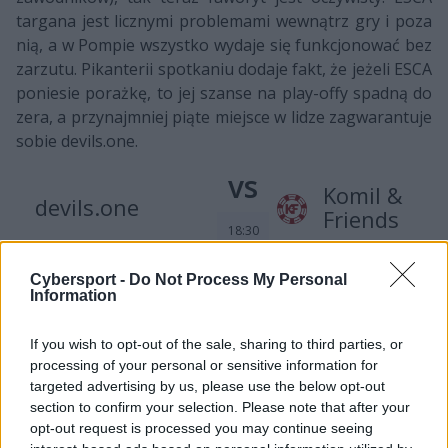
targana jest licznymi problemami wewnątrz gry i poza
nią, a w Pompie wszystko wydaje się funkcjonować bez
zarzutu. Pikanterii spotkaniu dodaje fakt, że jeżeli ESCA
poniesie porażkę, to jej szanse na play-offy spadną do
zera, a przynajmniej piąte miejsce w lidze zagwarantuje
sobie devils.one.
vs
Komil &
devils.one
Friends
18:30
A skoro mowa o devils.one, to pomówmy chwilę o ich
Cybersport -
Do Not Process My Personal
Information
meczu z Komil & Friends. Ewentualne zwycięstwo
Diabłów zapewni im awans do fazy pucharowej, ale KnF
If you wish to opt-out of the sale, sharing to third parties, or
nie jest zespołem, który poddaje się bez walki. Ekipa
processing of your personal or sensitive information for
Szymona "Benka" Przygońskiego szans na awans do
targeted advertising by us, please use the below opt-out
play-offów już co prawda nie ma, ale to nie oznacza, że
section to confirm your selection. Please note that after your
na Summoner's Rift będzie walczyć z mniejszym
opt-out request is processed you may continue seeing
zaangażowaniem. Dla wielu członków tej formacji jest