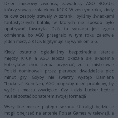
Dzień meczowy zwieńczą zawodnicy AGO ROGUE,
którzy stawią czoła ekipie K1CK. W zeszłym roku, kiedy
te dwa zespoły stawały w szranki, byliśmy świadkami
fantastycznych batalii, w których nie sposób było
upatrywać faworyta. Dziś ta sytuacja jest zgoła
odmienna, bo AGO przegrało w tym roku zaledwie
jeden mecz, a K1CK legitymuje się wynikiem 6-6.
Kiedy ostatnio oglądaliśmy bezpośrednie starcie
między K1CK a AGO lepsza okazała się akademia
Łotrzyków, choć trzeba przyznać, że to mistrzowie
Polski dominowali przez pierwsze dwadzieścia pięć
minut gry. Gdyby nie świetny występ Damiana
"Luckera" Konefała, AGO mogłoby mieć problemy, by
wyjść z meczu zwycięsko. Czy i dziś Lucker będzie
musiał zostać bohaterem swojej formacji?
Wszystkie mecze piątego sezonu Ultraligi będziecie
mogli obejrzeć na antenie Polsat Games w telewizji, a