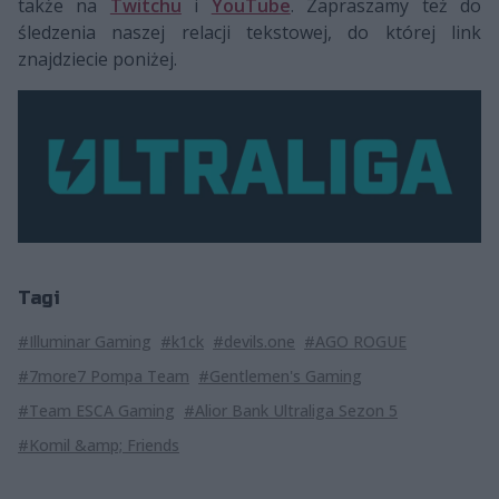
także na
Twitchu
i
YouTube
. Zapraszamy też do
śledzenia naszej relacji tekstowej, do której link
znajdziecie poniżej.
Tagi
#Illuminar Gaming
#k1ck
#devils.one
#AGO ROGUE
#7more7 Pompa Team
#Gentlemen's Gaming
#Team ESCA Gaming
#Alior Bank Ultraliga Sezon 5
#Komil &amp; Friends